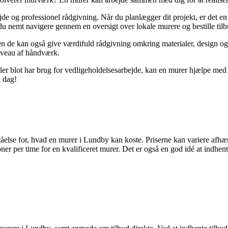
de og professionel rådgivning. Når du planlægger dit projekt, er det en 
u nemt navigere gennem en oversigt over lokale murere og bestille tilbud
de kan også give værdifuld rådgivning omkring materialer, design og 
niveau af håndværk.
er blot har brug for vedligeholdelsesarbejde, kan en murer hjælpe med at
i dag!
rståelse for, hvad en murer i Lundby kan koste. Priserne kan variere afhæ
er per time for en kvalificeret murer. Det er også en god idé at indhente
: