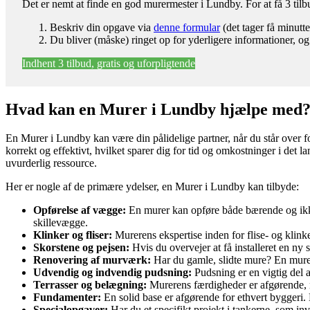
Det er nemt at finde en god murermester i Lundby. For at få 3 ti
Beskriv din opgave via
denne formular
(det tager få minutte
Du bliver (måske) ringet op for yderligere informationer, og
Indhent 3 tilbud, gratis og uforpligtende
Hvad kan en Murer i Lundby hjælpe med
En Murer i Lundby kan være din pålidelige partner, når du står over for
korrekt og effektivt, hvilket sparer dig for tid og omkostninger i det
uvurderlig ressource.
Her er nogle af de primære ydelser, en Murer i Lundby kan tilbyde:
Opførelse af vægge:
En murer kan opføre både bærende og ikke
skillevægge.
Klinker og fliser:
Murerens ekspertise inden for flise- og klin
Skorstene og pejsen:
Hvis du overvejer at få installeret en ny 
Renovering af murværk:
Har du gamle, slidte mure? En mure
Udvendig og indvendig pudsning:
Pudsning er en vigtig del a
Terrasser og belægning:
Murerens færdigheder er afgørende, nå
Fundamenter:
En solid base er afgørende for ethvert byggeri.
Specialopgaver:
Har du et specifikt projekt i tankerne, som i