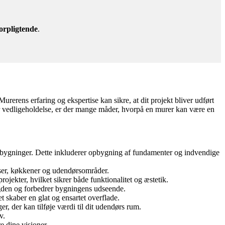
orpligtende
.
urerens erfaring og ekspertise kan sikre, at dit projekt bliver udført
ller vedligeholdelse, er der mange måder, hvorpå en murer kan være en
sbygninger. Dette inkluderer opbygning af fundamenter og indvendige
lser, køkkener og udendørsområder.
ojekter, hvilket sikrer både funktionalitet og æstetik.
gden og forbedrer bygningens udseende.
t skaber en glat og ensartet overflade.
, der kan tilføje værdi til dit udendørs rum.
v.
e dine visioner.