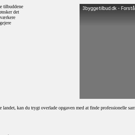
te tilbuddene
3byggetilbud.dk - Forst
ønsker det
dværkere
igejere
andet, kan du trygt overlade opgaven med at finde professionelle samar