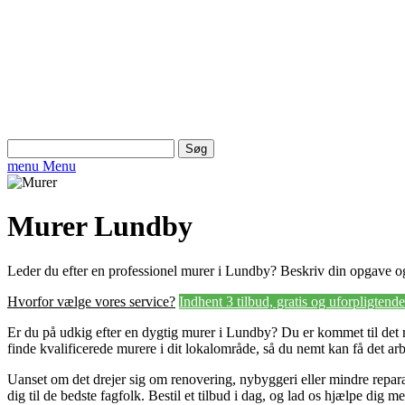
Søg
efter:
menu
Menu
Murer Lundby
Leder du efter en professionel murer i Lundby? Beskriv din opgave og
Hvorfor vælge vores service?
Indhent 3 tilbud, gratis og uforpligtende
Er du på udkig efter en dygtig murer i Lundby? Du er kommet til det r
finde kvalificerede murere i dit lokalområde, så du nemt kan få det arb
Uanset om det drejer sig om renovering, nybyggeri eller mindre repara
dig til de bedste fagfolk. Bestil et tilbud i dag, og lad os hjælpe dig m