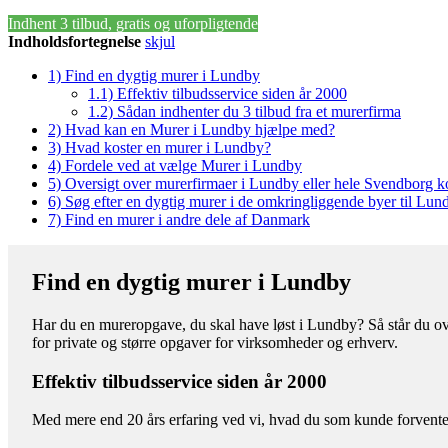
Indhent 3 tilbud, gratis og uforpligtende
Indholdsfortegnelse
skjul
1)
Find en dygtig murer i Lundby
1.1)
Effektiv tilbudsservice siden år 2000
1.2)
Sådan indhenter du 3 tilbud fra et murerfirma
2)
Hvad kan en Murer i Lundby hjælpe med?
3)
Hvad koster en murer i Lundby?
4)
Fordele ved at vælge Murer i Lundby
5)
Oversigt over murerfirmaer i Lundby eller hele Svendborg
6)
Søg efter en dygtig murer i de omkringliggende byer til Lun
7)
Find en murer i andre dele af Danmark
Find en dygtig murer i Lundby
Har du en mureropgave, du skal have løst i Lundby? Så står du ove
for private og større opgaver for virksomheder og erhverv.
Effektiv tilbudsservice siden år 2000
Med mere end 20 års erfaring ved vi, hvad du som kunde forventer 