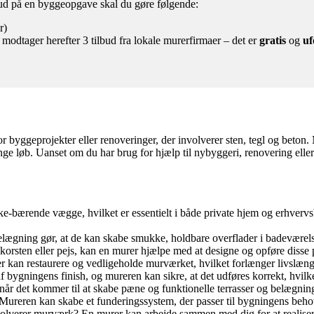
lbud på en byggeopgave skal du gøre følgende:
r)
 modtager herefter 3 tilbud fra lokale murerfirmaer – det er
gratis
og
uf
?
 byggeprojekter eller renoveringer, der involverer sten, tegl og beton. M
 lange løb. Uanset om du har brug for hjælp til nybyggeri, renovering e
-bærende vægge, hvilket er essentielt i både private hjem og erhverv
kelægning gør, at de kan skabe smukke, holdbare overflader i badevære
skorsten eller pejs, kan en murer hjælpe med at designe og opføre disse pr
r kan restaurere og vedligeholde murværket, hvilket forlænger livslæn
f bygningens finish, og mureren kan sikre, at det udføres korrekt, hvilke
r det kommer til at skabe pæne og funktionelle terrasser og belægninger
 Mureren kan skabe et funderingssystem, der passer til bygningens beho
nvolverer murværk? En murer kan arbejde sammen med dig for at realiser