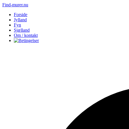
Find-murer.nu
Forside
Jylland
Fyn
Sjælland
Om / kontakt