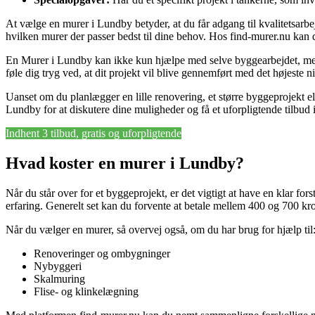
At vælge en murer i Lundby betyder, at du får adgang til kvalitetsarbej
hvilken murer der passer bedst til dine behov. Hos find-murer.nu kan d
En Murer i Lundby kan ikke kun hjælpe med selve byggearbejdet, men 
føle dig tryg ved, at dit projekt vil blive gennemført med det højeste 
Uanset om du planlægger en lille renovering, et større byggeprojekt ell
Lundby for at diskutere dine muligheder og få et uforpligtende tilbud 
Indhent 3 tilbud, gratis og uforpligtende
Hvad koster en murer i Lundby?
Når du står over for et byggeprojekt, er det vigtigt at have en klar fo
erfaring. Generelt set kan du forvente at betale mellem 400 og 700 kron
Når du vælger en murer, så overvej også, om du har brug for hjælp til
Renoveringer og ombygninger
Nybyggeri
Skalmuring
Flise- og klinkelægning