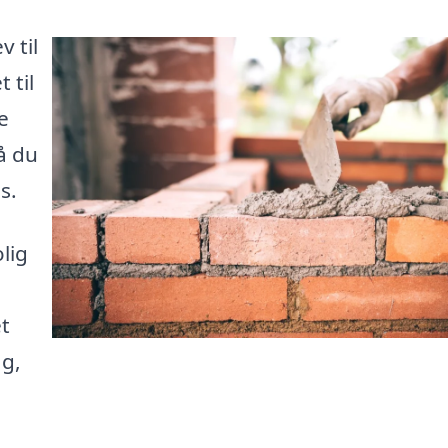
 til
 til
e
å du
s.
lig
et
ag,