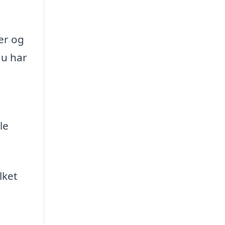
er og
du har
le
lket