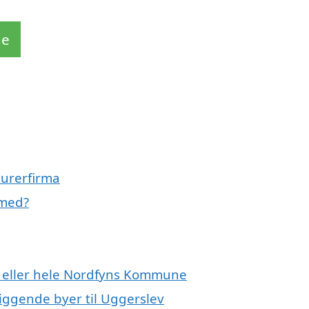
de
murerfirma
 med?
v eller hele Nordfyns Kommune
iggende byer til Uggerslev