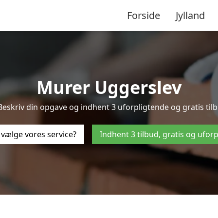
Forside
Jylland
Murer Uggerslev
Beskriv din opgave og indhent 3 uforpligtende og gratis til
 vælge vores service?
Indhent 3 tilbud, gratis og ufor