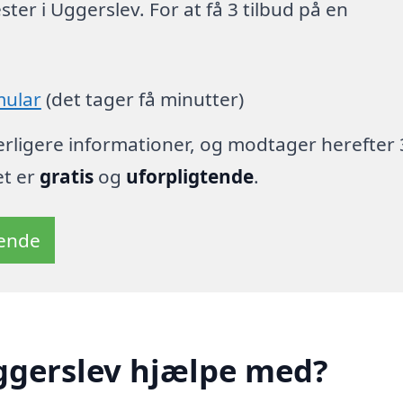
er i Uggerslev. For at få 3 tilbud på en
mular
(det tager få minutter)
derligere informationer, og modtager herefter 
et er
gratis
og
uforpligtende
.
tende
ggerslev hjælpe med?