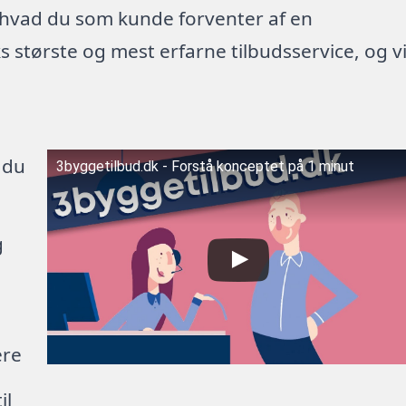
 hvad du som kunde forventer af en
 største og mest erfarne tilbudsservice, og v
 du
3byggetilbud.dk - Forstå konceptet på 1 minut
g
ere
il