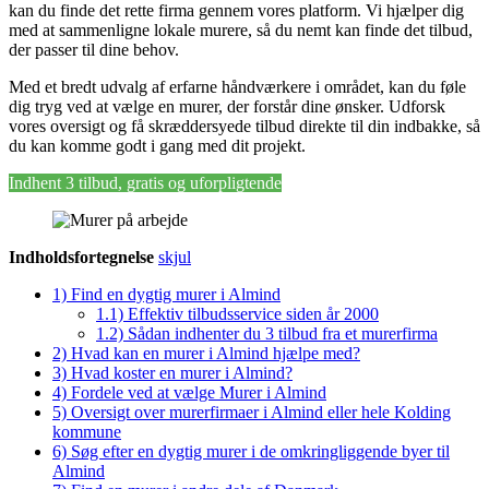
kan du finde det rette firma gennem vores platform. Vi hjælper dig
med at sammenligne lokale murere, så du nemt kan finde det tilbud,
der passer til dine behov.
Med et bredt udvalg af erfarne håndværkere i området, kan du føle
dig tryg ved at vælge en murer, der forstår dine ønsker. Udforsk
vores oversigt og få skræddersyede tilbud direkte til din indbakke, så
du kan komme godt i gang med dit projekt.
Indhent 3 tilbud, gratis og uforpligtende
Indholdsfortegnelse
skjul
1)
Find en dygtig murer i Almind
1.1)
Effektiv tilbudsservice siden år 2000
1.2)
Sådan indhenter du 3 tilbud fra et murerfirma
2)
Hvad kan en murer i Almind hjælpe med?
3)
Hvad koster en murer i Almind?
4)
Fordele ved at vælge Murer i Almind
5)
Oversigt over murerfirmaer i Almind eller hele Kolding
kommune
6)
Søg efter en dygtig murer i de omkringliggende byer til
Almind