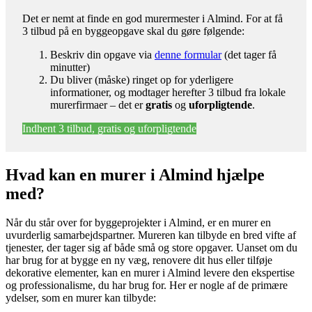
Det er nemt at finde en god murermester i Almind. For at få
3 tilbud på en byggeopgave skal du gøre følgende:
Beskriv din opgave via
denne formular
(det tager få
minutter)
Du bliver (måske) ringet op for yderligere
informationer, og modtager herefter 3 tilbud fra lokale
murerfirmaer – det er
gratis
og
uforpligtende
.
Indhent 3 tilbud, gratis og uforpligtende
Hvad kan en murer i Almind hjælpe
med?
Når du står over for byggeprojekter i Almind, er en murer en
uvurderlig samarbejdspartner. Mureren kan tilbyde en bred vifte af
tjenester, der tager sig af både små og store opgaver. Uanset om du
har brug for at bygge en ny væg, renovere dit hus eller tilføje
dekorative elementer, kan en murer i Almind levere den ekspertise
og professionalisme, du har brug for. Her er nogle af de primære
ydelser, som en murer kan tilbyde: