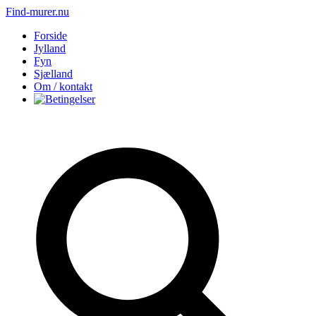
Find-murer.nu
Forside
Jylland
Fyn
Sjælland
Om / kontakt