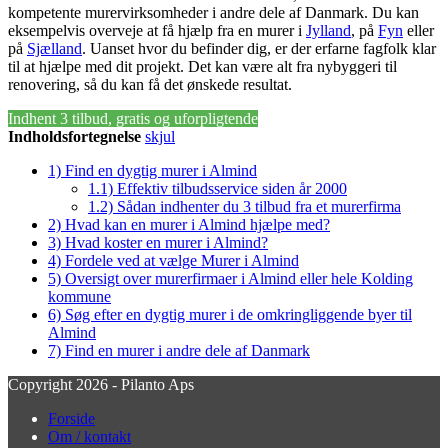
kompetente murervirksomheder i andre dele af Danmark. Du kan
eksempelvis overveje at få hjælp fra en murer i
Jylland
, på
Fyn
eller
på
Sjælland
. Uanset hvor du befinder dig, er der erfarne fagfolk klar
til at hjælpe med dit projekt. Det kan være alt fra nybyggeri til
renovering, så du kan få det ønskede resultat.
Indhent 3 tilbud, gratis og uforpligtende
Indholdsfortegnelse
skjul
1)
Find en dygtig murer i Almind
1.1)
Effektiv tilbudsservice siden år 2000
1.2)
Sådan indhenter du 3 tilbud fra et murerfirma
2)
Hvad kan en murer i Almind hjælpe med?
3)
Hvad koster en murer i Almind?
4)
Fordele ved at vælge Murer i Almind
5)
Oversigt over murerfirmaer i Almind eller hele Kolding
kommune
6)
Søg efter en dygtig murer i de omkringliggende byer til
Almind
7)
Find en murer i andre dele af Danmark
Copyright 2026 - Pilanto Aps
Forside
Om / kontakt