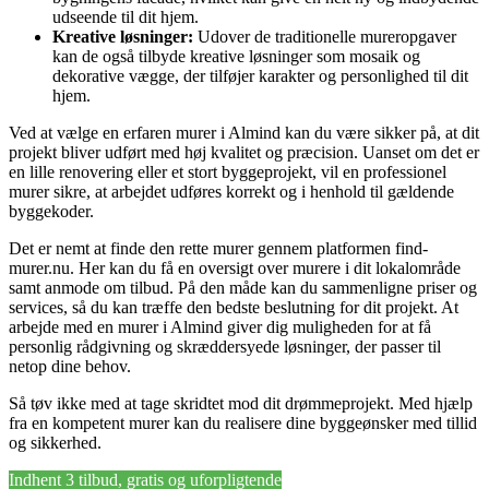
udseende til dit hjem.
Kreative løsninger:
Udover de traditionelle mureropgaver
kan de også tilbyde kreative løsninger som mosaik og
dekorative vægge, der tilføjer karakter og personlighed til dit
hjem.
Ved at vælge en erfaren murer i Almind kan du være sikker på, at dit
projekt bliver udført med høj kvalitet og præcision. Uanset om det er
en lille renovering eller et stort byggeprojekt, vil en professionel
murer sikre, at arbejdet udføres korrekt og i henhold til gældende
byggekoder.
Det er nemt at finde den rette murer gennem platformen find-
murer.nu. Her kan du få en oversigt over murere i dit lokalområde
samt anmode om tilbud. På den måde kan du sammenligne priser og
services, så du kan træffe den bedste beslutning for dit projekt. At
arbejde med en murer i Almind giver dig muligheden for at få
personlig rådgivning og skræddersyede løsninger, der passer til
netop dine behov.
Så tøv ikke med at tage skridtet mod dit drømmeprojekt. Med hjælp
fra en kompetent murer kan du realisere dine byggeønsker med tillid
og sikkerhed.
Indhent 3 tilbud, gratis og uforpligtende