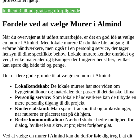
professionel hjælp!
Indhent 3 tilbud, gratis og uforpligtende
Fordele ved at vælge Murer i Almind
Når du overvejer at få udført murarbejde, er det en god idé at vælge
en murer i Almind. Med lokale murere får du ikke blot adgang til
erfarne håndværkere, men også til en personlig service, der tager
hensyn til dine specifikke behov. Lokale murere kender området og
ved, hvilke materialer og løsninger der fungerer bedst her, hvilket
kan spare dig både tid og penge.
Der er flere gode grunde til at vælge en murer i Almind:
Lokalkendskab:
De lokale murere har stor viden om
byggetraditioner og materialer, der passer til det danske klima.
Personlig service:
Som lokale håndværkere kan de tilbyde en
mere personlig tilgang til dit projekt.
Kortere afstand:
Man sparer transporttid og omkostninger,
når murerne er placeret tæt på dit hjem.
Bedre kommunikation:
Nærhed skaber bedre mulighed for
dialog, hvilket kan sikre, at projektet forløber glat.
Ved at vælge en murer i Almind kan du derfor føle dig tryg i, at dit