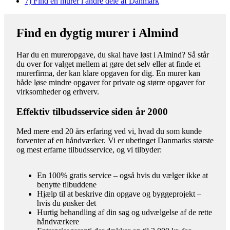
7)
Find en murer i andre dele af Danmark
Find en dygtig murer i Almind
Har du en mureropgave, du skal have løst i Almind? Så står
du over for valget mellem at gøre det selv eller at finde et
murerfirma, der kan klare opgaven for dig. En murer kan
både løse mindre opgaver for private og større opgaver for
virksomheder og erhverv.
Effektiv tilbudsservice siden år 2000
Med mere end 20 års erfaring ved vi, hvad du som kunde
forventer af en håndværker. Vi er ubetinget Danmarks største
og mest erfarne tilbudsservice, og vi tilbyder:
En 100% gratis service – også hvis du vælger ikke at
benytte tilbuddene
Hjælp til at beskrive din opgave og byggeprojekt –
hvis du ønsker det
Hurtig behandling af din sag og udvælgelse af de rette
håndværkere