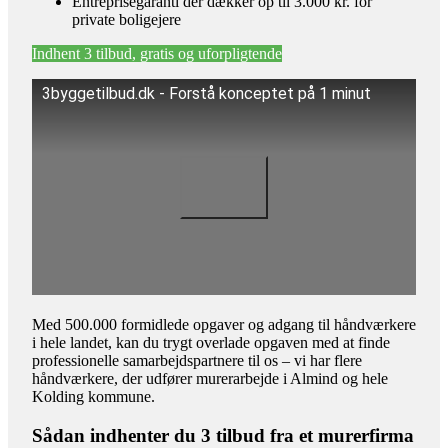
Entreprisegaranti der dækker op til 3.000 kr. for
private boligejere
Indhent 3 tilbud, gratis og uforpligtende
3byggetilbud.dk - Forstå konceptet på 1 minut
Med 500.000 formidlede opgaver og adgang til håndværkere
i hele landet, kan du trygt overlade opgaven med at finde
professionelle samarbejdspartnere til os – vi har flere
håndværkere, der udfører murerarbejde i Almind og hele
Kolding kommune.
Sådan indhenter du 3 tilbud fra et murerfirma