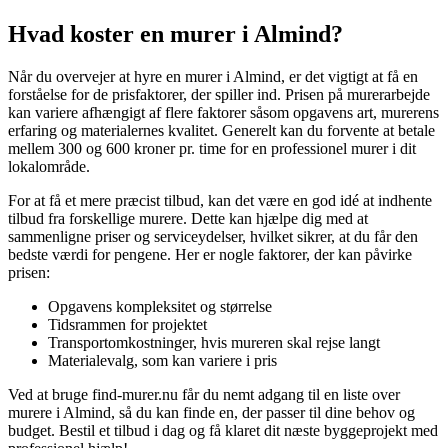
Hvad koster en murer i Almind?
Når du overvejer at hyre en murer i Almind, er det vigtigt at få en
forståelse for de prisfaktorer, der spiller ind. Prisen på murerarbejde
kan variere afhængigt af flere faktorer såsom opgavens art, murerens
erfaring og materialernes kvalitet. Generelt kan du forvente at betale
mellem 300 og 600 kroner pr. time for en professionel murer i dit
lokalområde.
For at få et mere præcist tilbud, kan det være en god idé at indhente
tilbud fra forskellige murere. Dette kan hjælpe dig med at
sammenligne priser og serviceydelser, hvilket sikrer, at du får den
bedste værdi for pengene. Her er nogle faktorer, der kan påvirke
prisen:
Opgavens kompleksitet og størrelse
Tidsrammen for projektet
Transportomkostninger, hvis mureren skal rejse langt
Materialevalg, som kan variere i pris
Ved at bruge find-murer.nu får du nemt adgang til en liste over
murere i Almind, så du kan finde en, der passer til dine behov og
budget. Bestil et tilbud i dag og få klaret dit næste byggeprojekt med