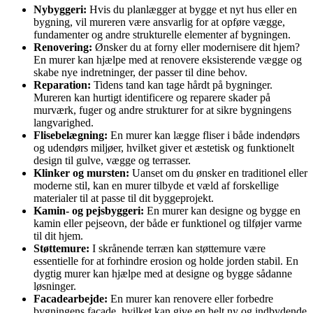
Nybyggeri:
Hvis du planlægger at bygge et nyt hus eller en
bygning, vil mureren være ansvarlig for at opføre vægge,
fundamenter og andre strukturelle elementer af bygningen.
Renovering:
Ønsker du at forny eller modernisere dit hjem?
En murer kan hjælpe med at renovere eksisterende vægge og
skabe nye indretninger, der passer til dine behov.
Reparation:
Tidens tand kan tage hårdt på bygninger.
Mureren kan hurtigt identificere og reparere skader på
murværk, fuger og andre strukturer for at sikre bygningens
langvarighed.
Flisebelægning:
En murer kan lægge fliser i både indendørs
og udendørs miljøer, hvilket giver et æstetisk og funktionelt
design til gulve, vægge og terrasser.
Klinker og mursten:
Uanset om du ønsker en traditionel eller
moderne stil, kan en murer tilbyde et væld af forskellige
materialer til at passe til dit byggeprojekt.
Kamin- og pejsbyggeri:
En murer kan designe og bygge en
kamin eller pejseovn, der både er funktionel og tilføjer varme
til dit hjem.
Støttemure:
I skrånende terræn kan støttemure være
essentielle for at forhindre erosion og holde jorden stabil. En
dygtig murer kan hjælpe med at designe og bygge sådanne
løsninger.
Facadearbejde:
En murer kan renovere eller forbedre
bygningens facade, hvilket kan give en helt ny og indbydende