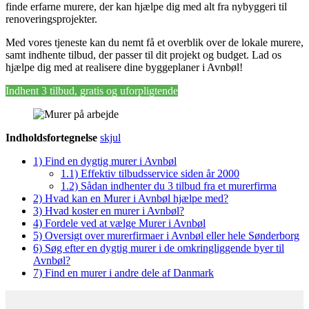
finde erfarne murere, der kan hjælpe dig med alt fra nybyggeri til
renoveringsprojekter.
Med vores tjeneste kan du nemt få et overblik over de lokale murere,
samt indhente tilbud, der passer til dit projekt og budget. Lad os
hjælpe dig med at realisere dine byggeplaner i Avnbøl!
Indhent 3 tilbud, gratis og uforpligtende
Indholdsfortegnelse
skjul
1)
Find en dygtig murer i Avnbøl
1.1)
Effektiv tilbudsservice siden år 2000
1.2)
Sådan indhenter du 3 tilbud fra et murerfirma
2)
Hvad kan en Murer i Avnbøl hjælpe med?
3)
Hvad koster en murer i Avnbøl?
4)
Fordele ved at vælge Murer i Avnbøl
5)
Oversigt over murerfirmaer i Avnbøl eller hele Sønderborg
6)
Søg efter en dygtig murer i de omkringliggende byer til
Avnbøl?
7)
Find en murer i andre dele af Danmark