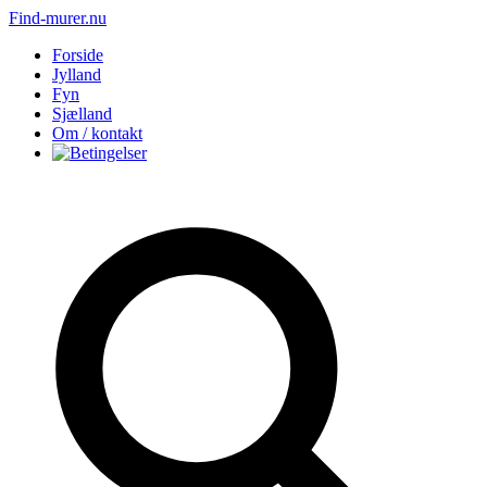
Find-murer.nu
Forside
Jylland
Fyn
Sjælland
Om / kontakt