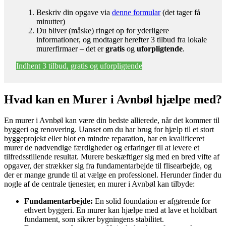
Beskriv din opgave via
denne formular
(det tager få
minutter)
Du bliver (måske) ringet op for yderligere
informationer, og modtager herefter 3 tilbud fra lokale
murerfirmaer – det er
gratis
og
uforpligtende
.
Indhent 3 tilbud, gratis og uforpligtende
Hvad kan en Murer i Avnbøl hjælpe med?
En murer i Avnbøl kan være din bedste allierede, når det kommer til
byggeri og renovering. Uanset om du har brug for hjælp til et stort
byggeprojekt eller blot en mindre reparation, har en kvalificeret
murer de nødvendige færdigheder og erfaringer til at levere et
tilfredsstillende resultat. Murere beskæftiger sig med en bred vifte af
opgaver, der strækker sig fra fundamentarbejde til flisearbejde, og
der er mange grunde til at vælge en professionel. Herunder finder du
nogle af de centrale tjenester, en murer i Avnbøl kan tilbyde:
Fundamentarbejde:
En solid foundation er afgørende for
ethvert byggeri. En murer kan hjælpe med at lave et holdbart
fundament, som sikrer bygningens stabilitet.