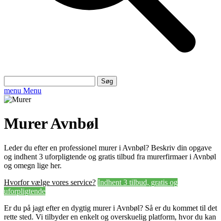
Søg
efter:
menu
Menu
Murer Avnbøl
Leder du efter en professionel murer i Avnbøl? Beskriv din opgave
og indhent 3 uforpligtende og gratis tilbud fra murerfirmaer i Avnbøl
og omegn lige her.
Hvorfor vælge vores service?
Indhent 3 tilbud, gratis og
uforpligtende
Er du på jagt efter en dygtig murer i Avnbøl? Så er du kommet til det
rette sted. Vi tilbyder en enkelt og overskuelig platform, hvor du kan