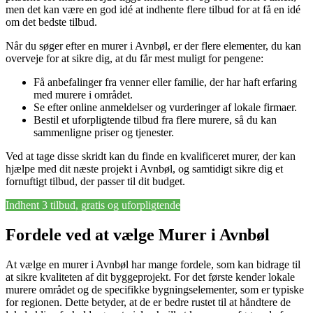
men det kan være en god idé at indhente flere tilbud for at få en idé
om det bedste tilbud.
Når du søger efter en murer i Avnbøl, er der flere elementer, du kan
overveje for at sikre dig, at du får mest muligt for pengene:
Få anbefalinger fra venner eller familie, der har haft erfaring
med murere i området.
Se efter online anmeldelser og vurderinger af lokale firmaer.
Bestil et uforpligtende tilbud fra flere murere, så du kan
sammenligne priser og tjenester.
Ved at tage disse skridt kan du finde en kvalificeret murer, der kan
hjælpe med dit næste projekt i Avnbøl, og samtidigt sikre dig et
fornuftigt tilbud, der passer til dit budget.
Indhent 3 tilbud, gratis og uforpligtende
Fordele ved at vælge Murer i Avnbøl
At vælge en murer i Avnbøl har mange fordele, som kan bidrage til
at sikre kvaliteten af dit byggeprojekt. For det første kender lokale
murere området og de specifikke bygningselementer, som er typiske
for regionen. Dette betyder, at de er bedre rustet til at håndtere de