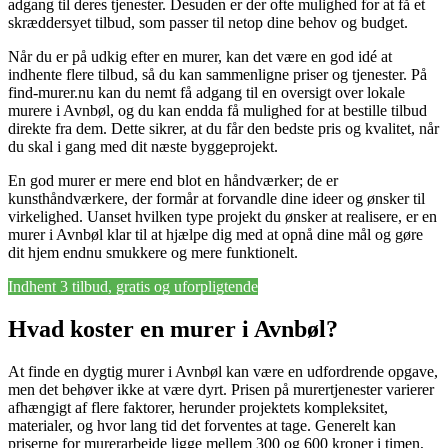
adgang til deres tjenester. Desuden er der ofte mulighed for at få et
skræddersyet tilbud, som passer til netop dine behov og budget.
Når du er på udkig efter en murer, kan det være en god idé at
indhente flere tilbud, så du kan sammenligne priser og tjenester. På
find-murer.nu kan du nemt få adgang til en oversigt over lokale
murere i Avnbøl, og du kan endda få mulighed for at bestille tilbud
direkte fra dem. Dette sikrer, at du får den bedste pris og kvalitet, når
du skal i gang med dit næste byggeprojekt.
En god murer er mere end blot en håndværker; de er
kunsthåndværkere, der formår at forvandle dine ideer og ønsker til
virkelighed. Uanset hvilken type projekt du ønsker at realisere, er en
murer i Avnbøl klar til at hjælpe dig med at opnå dine mål og gøre
dit hjem endnu smukkere og mere funktionelt.
Indhent 3 tilbud, gratis og uforpligtende
Hvad koster en murer i Avnbøl?
At finde en dygtig murer i Avnbøl kan være en udfordrende opgave,
men det behøver ikke at være dyrt. Prisen på murertjenester varierer
afhængigt af flere faktorer, herunder projektets kompleksitet,
materialer, og hvor lang tid det forventes at tage. Generelt kan
priserne for murerarbejde ligge mellem 300 og 600 kroner i timen,