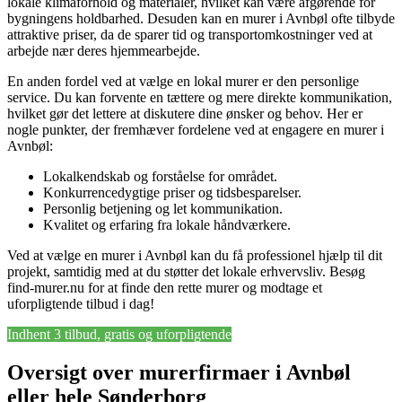
lokale klimaforhold og materialer, hvilket kan være afgørende for
bygningens holdbarhed. Desuden kan en murer i Avnbøl ofte tilbyde
attraktive priser, da de sparer tid og transportomkostninger ved at
arbejde nær deres hjemmearbejde.
En anden fordel ved at vælge en lokal murer er den personlige
service. Du kan forvente en tættere og mere direkte kommunikation,
hvilket gør det lettere at diskutere dine ønsker og behov. Her er
nogle punkter, der fremhæver fordelene ved at engagere en murer i
Avnbøl:
Lokalkendskab og forståelse for området.
Konkurrencedygtige priser og tidsbesparelser.
Personlig betjening og let kommunikation.
Kvalitet og erfaring fra lokale håndværkere.
Ved at vælge en murer i Avnbøl kan du få professionel hjælp til dit
projekt, samtidig med at du støtter det lokale erhvervsliv. Besøg
find-murer.nu for at finde den rette murer og modtage et
uforpligtende tilbud i dag!
Indhent 3 tilbud, gratis og uforpligtende
Oversigt over murerfirmaer i Avnbøl
eller hele Sønderborg