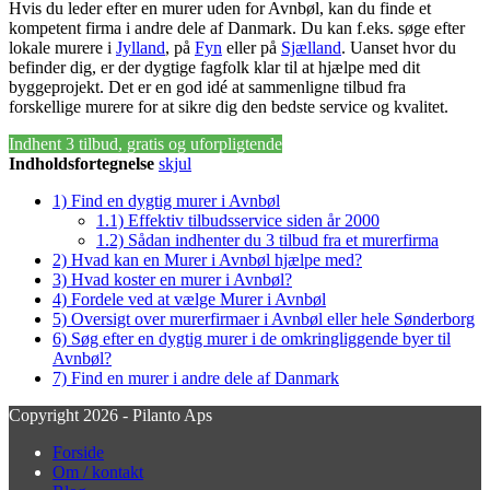
Hvis du leder efter en murer uden for Avnbøl, kan du finde et
kompetent firma i andre dele af Danmark. Du kan f.eks. søge efter
lokale murere i
Jylland
, på
Fyn
eller på
Sjælland
. Uanset hvor du
befinder dig, er der dygtige fagfolk klar til at hjælpe med dit
byggeprojekt. Det er en god idé at sammenligne tilbud fra
forskellige murere for at sikre dig den bedste service og kvalitet.
Indhent 3 tilbud, gratis og uforpligtende
Indholdsfortegnelse
skjul
1)
Find en dygtig murer i Avnbøl
1.1)
Effektiv tilbudsservice siden år 2000
1.2)
Sådan indhenter du 3 tilbud fra et murerfirma
2)
Hvad kan en Murer i Avnbøl hjælpe med?
3)
Hvad koster en murer i Avnbøl?
4)
Fordele ved at vælge Murer i Avnbøl
5)
Oversigt over murerfirmaer i Avnbøl eller hele Sønderborg
6)
Søg efter en dygtig murer i de omkringliggende byer til
Avnbøl?
7)
Find en murer i andre dele af Danmark
Copyright 2026 - Pilanto Aps
Forside
Om / kontakt