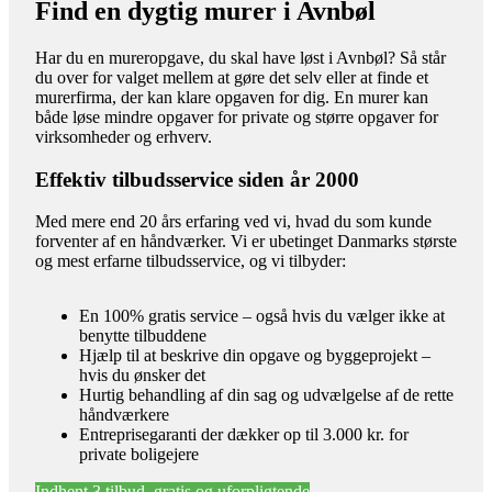
Find en dygtig murer i Avnbøl
Har du en mureropgave, du skal have løst i Avnbøl? Så står
du over for valget mellem at gøre det selv eller at finde et
murerfirma, der kan klare opgaven for dig. En murer kan
både løse mindre opgaver for private og større opgaver for
virksomheder og erhverv.
Effektiv tilbudsservice siden år 2000
Med mere end 20 års erfaring ved vi, hvad du som kunde
forventer af en håndværker. Vi er ubetinget Danmarks største
og mest erfarne tilbudsservice, og vi tilbyder:
En 100% gratis service – også hvis du vælger ikke at
benytte tilbuddene
Hjælp til at beskrive din opgave og byggeprojekt –
hvis du ønsker det
Hurtig behandling af din sag og udvælgelse af de rette
håndværkere
Entreprisegaranti der dækker op til 3.000 kr. for
private boligejere
Indhent 3 tilbud, gratis og uforpligtende