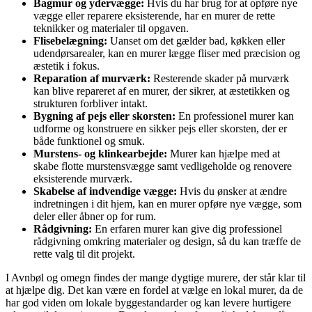
Bagmur og ydervægge:
Hvis du har brug for at opføre nye
vægge eller reparere eksisterende, har en murer de rette
teknikker og materialer til opgaven.
Flisebelægning:
Uanset om det gælder bad, køkken eller
udendørsarealer, kan en murer lægge fliser med præcision og
æstetik i fokus.
Reparation af murværk:
Resterende skader på murværk
kan blive repareret af en murer, der sikrer, at æstetikken og
strukturen forbliver intakt.
Bygning af pejs eller skorsten:
En professionel murer kan
udforme og konstruere en sikker pejs eller skorsten, der er
både funktionel og smuk.
Murstens- og klinkearbejde:
Murer kan hjælpe med at
skabe flotte murstensvægge samt vedligeholde og renovere
eksisterende murværk.
Skabelse af indvendige vægge:
Hvis du ønsker at ændre
indretningen i dit hjem, kan en murer opføre nye vægge, som
deler eller åbner op for rum.
Rådgivning:
En erfaren murer kan give dig professionel
rådgivning omkring materialer og design, så du kan træffe de
rette valg til dit projekt.
I Avnbøl og omegn findes der mange dygtige murere, der står klar til
at hjælpe dig. Det kan være en fordel at vælge en lokal murer, da de
har god viden om lokale byggestandarder og kan levere hurtigere