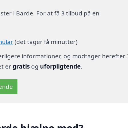
er i Barde. For at få 3 tilbud på en
mular
(det tager få minutter)
derligere informationer, og modtager herefter 
et er
gratis
og
uforpligtende
.
tende
arde hjælpe med?