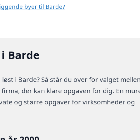
iggende byer til Barde?
 i Barde
øst i Barde? Så står du over for valget melle
erfirma, der kan klare opgaven for dig. En mur
ivate og større opgaver for virksomheder og
en år 2000