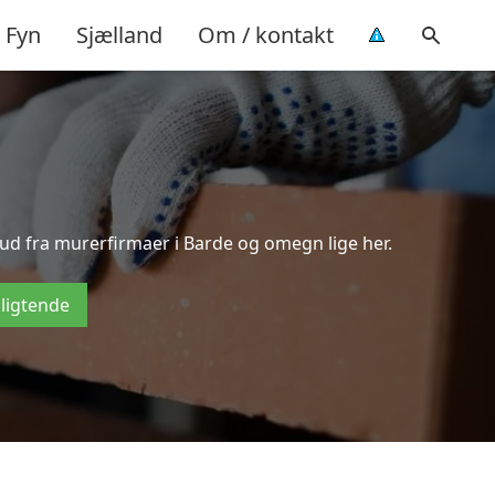
Fyn
Sjælland
Om / kontakt
bud fra murerfirmaer i Barde og omegn lige her.
pligtende