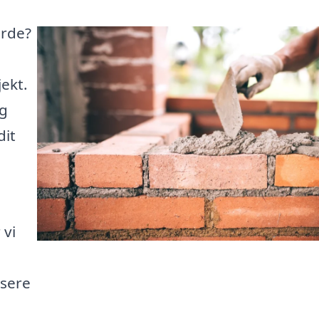
arde?
ekt.
og
dit
 vi
isere