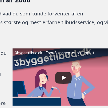
 hvad du som kunde forventer af en
 største og mest erfarne tilbudsservice, og v
 du
3byggetilbud.dk - Forstå konceptet på 1 minut
g
ere