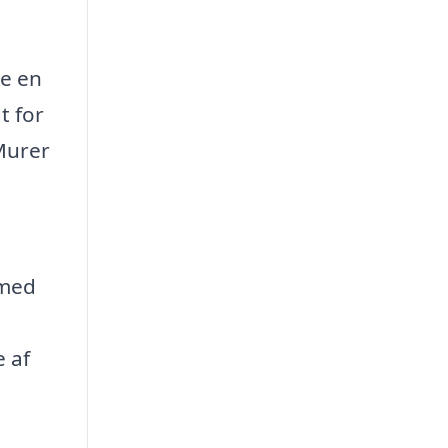
re en
t for
 Murer
 med
e af