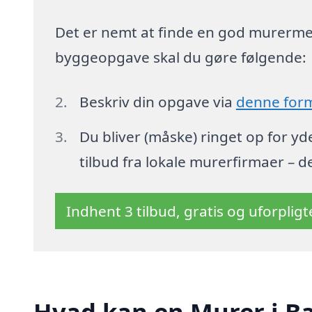
Det er nemt at finde en god murermest
byggeopgave skal du gøre følgende:
Beskriv din opgave via
denne for
Du bliver (måske) ringet op for y
tilbud fra lokale murerfirmaer – d
Indhent 3 tilbud, gratis og uforplig
Hvad kan en Murer i B