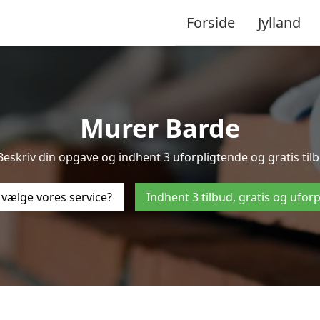
Forside
Jylland
Murer Barde
Beskriv din opgave og indhent 3 uforpligtende og gratis til
 vælge vores service?
Indhent 3 tilbud, gratis og ufor