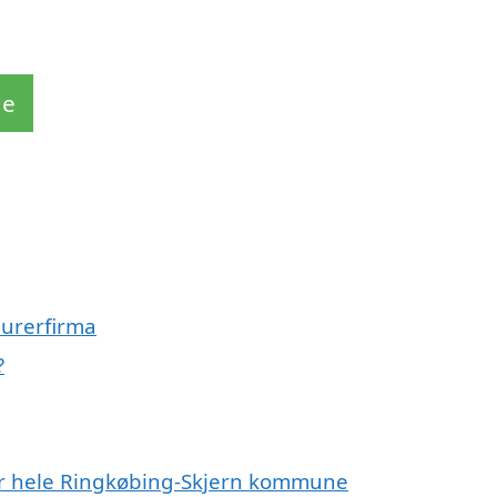
de
murerfirma
?
ler hele Ringkøbing-Skjern kommune