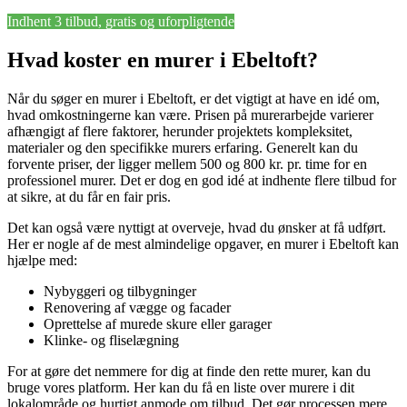
Indhent 3 tilbud, gratis og uforpligtende
Hvad koster en murer i Ebeltoft?
Når du søger en murer i Ebeltoft, er det vigtigt at have en idé om,
hvad omkostningerne kan være. Prisen på murerarbejde varierer
afhængigt af flere faktorer, herunder projektets kompleksitet,
materialer og den specifikke murers erfaring. Generelt kan du
forvente priser, der ligger mellem 500 og 800 kr. pr. time for en
professionel murer. Det er dog en god idé at indhente flere tilbud for
at sikre, at du får en fair pris.
Det kan også være nyttigt at overveje, hvad du ønsker at få udført.
Her er nogle af de mest almindelige opgaver, en murer i Ebeltoft kan
hjælpe med:
Nybyggeri og tilbygninger
Renovering af vægge og facader
Oprettelse af murede skure eller garager
Klinke- og fliselægning
For at gøre det nemmere for dig at finde den rette murer, kan du
bruge vores platform. Her kan du få en liste over murere i dit
lokalområde og hurtigt anmode om tilbud. Det gør processen mere