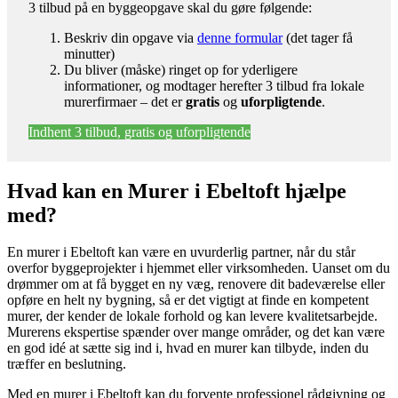
3 tilbud på en byggeopgave skal du gøre følgende:
Beskriv din opgave via
denne formular
(det tager få
minutter)
Du bliver (måske) ringet op for yderligere
informationer, og modtager herefter 3 tilbud fra lokale
murerfirmaer – det er
gratis
og
uforpligtende
.
Indhent 3 tilbud, gratis og uforpligtende
Hvad kan en Murer i Ebeltoft hjælpe
med?
En murer i Ebeltoft kan være en uvurderlig partner, når du står
overfor byggeprojekter i hjemmet eller virksomheden. Uanset om du
drømmer om at få bygget en ny væg, renovere dit badeværelse eller
opføre en helt ny bygning, så er det vigtigt at finde en kompetent
murer, der kender de lokale forhold og kan levere kvalitetsarbejde.
Murerens ekspertise spænder over mange områder, og det kan være
en god idé at sætte sig ind i, hvad en murer kan tilbyde, inden du
træffer en beslutning.
Med en murer i Ebeltoft kan du forvente professionel rådgivning og