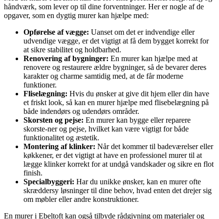
håndværk, som lever op til dine forventninger. Her er nogle af de
opgaver, som en dygtig murer kan hjælpe med:
Opførelse af vægge:
Uanset om det er indvendige eller
udvendige vægge, er det vigtigt at få dem bygget korrekt for
at sikre stabilitet og holdbarhed.
Renovering af bygninger:
En murer kan hjælpe med at
renovere og restaurere ældre bygninger, så de bevarer deres
karakter og charme samtidig med, at de får moderne
funktioner.
Fliselægning:
Hvis du ønsker at give dit hjem eller din have
et friskt look, så kan en murer hjælpe med flisebelægning på
både indendørs og udendørs områder.
Skorsten og pejse:
En murer kan bygge eller reparere
skorste-ner og pejse, hvilket kan være vigtigt for både
funktionalitet og æstetik.
Montering af klinker:
Når det kommer til badeværelser eller
køkkener, er det vigtigt at have en professionel murer til at
lægge klinker korrekt for at undgå vandskader og sikre en flot
finish.
Specialbyggeri:
Har du unikke ønsker, kan en murer ofte
skræddersy løsninger til dine behov, hvad enten det drejer sig
om møbler eller andre konstruktioner.
En murer i Ebeltoft kan også tilbyde rådgivning om materialer og