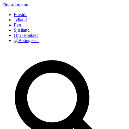
Find-murer.nu
Forside
Jylland
Fyn
Sjælland
Om / kontakt