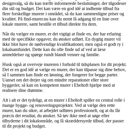
designvalg, så du kan træffe informerede beslutninger, der tilgodeser
din stil og budget. Det kan være en god idé at indhente tilbud fra
flere forskellige murere i området, så du kan sammenligne priser og
kvalitet. På find-murer.nu kan du nemt få adgang til en liste over
lokale murere, samt bestille et tilbud direkte fra dem.
Når du vælger en murer, er det vigtigt at finde en, der har erfaring
med de specifikke opgaver, du ønsker udført. En dygtig murer vil
ikke blot have de nødvendige kvalifikationer, men også et godt ry i
lokalsamfundet. Dette kan du ofte finde ud af ved at læse
anmeldelser og spørge rundt blandt venner og familie.
Husk også at overveje mureren i forhold til tidsplanen for dit projekt.
Det er en god idé at vælge en murer, der kan tilpasse sig dine behov,
så I sammen kan finde en løsning, der fungerer for begge parter.
Uanset om det drejer sig om mindre reparationer eller store
byggerier, så kan en kompetent murer i Ebeltoft hjælpe med at
realisere dine drømme.
Alt i alt er det tydeligt, at en murer i Ebeltoft spiller en central rolle i
mange bygge- og renoveringsprojekter. Ved at vælge den rette
murer, kan du sikre, at arbejdet udføres professionelt, og at du får
præcis det resultat, du ønsker. Så tøv ikke med at søge efter
tilbyderne i dit lokalområde, og få skræddersyede tilbud, der passer
til dit projekt og budget.