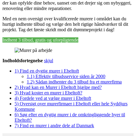
der kan opfylde dine behov, uanset om det drejer sig om nybyggeri,
renovering eller mindre reparationer.
Med en nem oversigt over kvalificerede murere i området kan du
hurtigt indhente tilbud og vælge den helt rigtige håndværker til dit
projekt. Tag det første skridt mod dit drømmeprojekt i dag!
Indhent 3 tilbud, gratis og uforpligtende
Indholdsfortegnelse
skjul
1)
Find en dygtig murer i Ebeltoft
1.1)
Effektiv tilbudsservice siden år 2000
1.2)
Sådan indhenter du 3 tilbud fra et murerfirma
2)
Hvad kan en Murer i Ebeltoft hjælpe med?
3)
Hvad koster en murer i Ebeltoft?
4)
Fordele ved at vælge murer i Ebeltoft
5)
Oversigt over murerfirmaer i Ebeltoft eller hele Syddjurs
Kommune
6)
Søg efter en dygtig murer i de omkringliggende byer til
Ebeltoft?
7)
Find en murer i andre dele af Danmark