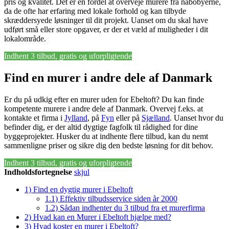
pris og kvalitet. Det er en fordel at overveje murere fra nabobyerne,
da de ofte har erfaring med lokale forhold og kan tilbyde
skræddersyede løsninger til dit projekt. Uanset om du skal have
udført små eller store opgaver, er der et væld af muligheder i dit
lokalområde.
Indhent 3 tilbud, gratis og uforpligtende
Find en murer i andre dele af Danmark
Er du på udkig efter en murer uden for Ebeltoft? Du kan finde
kompetente murere i andre dele af Danmark. Overvej f.eks. at
kontakte et firma i
Jylland
, på
Fyn
eller på
Sjælland
. Uanset hvor du
befinder dig, er der altid dygtige fagfolk til rådighed for dine
byggeprojekter. Husker du at indhente flere tilbud, kan du nemt
sammenligne priser og sikre dig den bedste løsning for dit behov.
Indhent 3 tilbud, gratis og uforpligtende
Indholdsfortegnelse
skjul
1)
Find en dygtig murer i Ebeltoft
1.1)
Effektiv tilbudsservice siden år 2000
1.2)
Sådan indhenter du 3 tilbud fra et murerfirma
2)
Hvad kan en Murer i Ebeltoft hjælpe med?
3)
Hvad koster en murer i Ebeltoft?