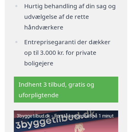
Hurtig behandling af din sag og
udvælgelse af de rette
håndværkere
Entreprisegaranti der dækker
op til 3.000 kr. for private
boligejere
Indhent 3 tilbud, gratis og
uforpligtende
3byggetilbud.dk - Forstå konceptet på 1 minut