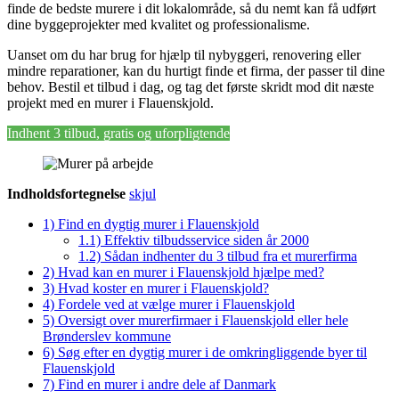
finde de bedste murere i dit lokalområde, så du nemt kan få udført
dine byggeprojekter med kvalitet og professionalisme.
Uanset om du har brug for hjælp til nybyggeri, renovering eller
mindre reparationer, kan du hurtigt finde et firma, der passer til dine
behov. Bestil et tilbud i dag, og tag det første skridt mod dit næste
projekt med en murer i Flauenskjold.
Indhent 3 tilbud, gratis og uforpligtende
Indholdsfortegnelse
skjul
1)
Find en dygtig murer i Flauenskjold
1.1)
Effektiv tilbudsservice siden år 2000
1.2)
Sådan indhenter du 3 tilbud fra et murerfirma
2)
Hvad kan en murer i Flauenskjold hjælpe med?
3)
Hvad koster en murer i Flauenskjold?
4)
Fordele ved at vælge murer i Flauenskjold
5)
Oversigt over murerfirmaer i Flauenskjold eller hele
Brønderslev kommune
6)
Søg efter en dygtig murer i de omkringliggende byer til
Flauenskjold
7)
Find en murer i andre dele af Danmark