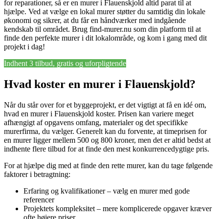
for reparationer, så er en murer i Flauenskjold altid parat til at
hjælpe. Ved at vælge en lokal murer støtter du samtidig din lokale
økonomi og sikrer, at du får en håndværker med indgående
kendskab til området. Brug find-murer.nu som din platform til at
finde den perfekte murer i dit lokalområde, og kom i gang med dit
projekt i dag!
Indhent 3 tilbud, gratis og uforpligtende
Hvad koster en murer i Flauenskjold?
Når du står over for et byggeprojekt, er det vigtigt at få en idé om,
hvad en murer i Flauenskjold koster. Prisen kan variere meget
afhængigt af opgavens omfang, materialer og det specifikke
murerfirma, du vælger. Generelt kan du forvente, at timeprisen for
en murer ligger mellem 500 og 800 kroner, men det er altid bedst at
indhente flere tilbud for at finde den mest konkurrencedygtige pris.
For at hjælpe dig med at finde den rette murer, kan du tage følgende
faktorer i betragtning:
Erfaring og kvalifikationer – vælg en murer med gode
referencer
Projektets kompleksitet – mere komplicerede opgaver kræver
ofte højere priser