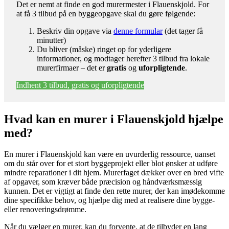
Det er nemt at finde en god murermester i Flauenskjold. For
at få 3 tilbud på en byggeopgave skal du gøre følgende:
Beskriv din opgave via
denne formular
(det tager få
minutter)
Du bliver (måske) ringet op for yderligere
informationer, og modtager herefter 3 tilbud fra lokale
murerfirmaer – det er
gratis
og
uforpligtende
.
Indhent 3 tilbud, gratis og uforpligtende
Hvad kan en murer i Flauenskjold hjælpe
med?
En murer i Flauenskjold kan være en uvurderlig ressource, uanset
om du står over for et stort byggeprojekt eller blot ønsker at udføre
mindre reparationer i dit hjem. Murerfaget dækker over en bred vifte
af opgaver, som kræver både præcision og håndværksmæssig
kunnen. Det er vigtigt at finde den rette murer, der kan imødekomme
dine specifikke behov, og hjælpe dig med at realisere dine bygge-
eller renoveringsdrømme.
Når du vælger en murer, kan du forvente, at de tilbyder en lang