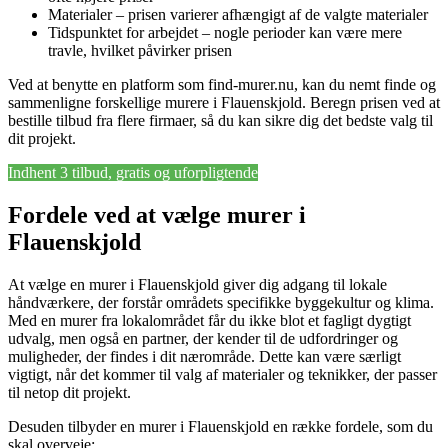
Materialer – prisen varierer afhængigt af de valgte materialer
Tidspunktet for arbejdet – nogle perioder kan være mere
travle, hvilket påvirker prisen
Ved at benytte en platform som find-murer.nu, kan du nemt finde og
sammenligne forskellige murere i Flauenskjold. Beregn prisen ved at
bestille tilbud fra flere firmaer, så du kan sikre dig det bedste valg til
dit projekt.
Indhent 3 tilbud, gratis og uforpligtende
Fordele ved at vælge murer i
Flauenskjold
At vælge en murer i Flauenskjold giver dig adgang til lokale
håndværkere, der forstår områdets specifikke byggekultur og klima.
Med en murer fra lokalområdet får du ikke blot et fagligt dygtigt
udvalg, men også en partner, der kender til de udfordringer og
muligheder, der findes i dit nærområde. Dette kan være særligt
vigtigt, når det kommer til valg af materialer og teknikker, der passer
til netop dit projekt.
Desuden tilbyder en murer i Flauenskjold en række fordele, som du
skal overveje: