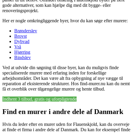
gode alternativer, som kan hjælpe dig med dit bygge- eller
renoveringsprojekt.
Her er nogle omkringliggende byer, hvor du kan søge efter murere:
Brønderslev
Brovst
Dybvad
Vrå
Hjørring
Bindslev
Ved at udvide din søgning til disse byer, kan du muligvis finde
specialiserede murere med erfaring inden for forskellige
arbejdsområder. Det kan være alt fra opbygning af nye vægge til
reparation af eksisterende strukturer. Hos find-murer.nu kan du nemt
få et overblik over tilgængelige murere og hente tilbud.
Indhent 3 tilbud, gratis og uforpligtende
Find en murer i andre dele af Danmark
Hvis du leder efter en murer uden for Flauenskjold, kan du overveje
at finde et firma i andre dele af Danmark. Du kan for eksempel finde