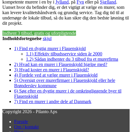
kompetente murere i en by i
Jylland
, på
Fyn
eller på
Sjælland
.
Uanset hvor du befinder dig, er det vigtigt at vælge en murer, som
kan levere kvalitetshåndværk og grundig service. Tag dig tid til at
undersøge de lokale tilbud, så du kan sikre dig den bedste løsning til
dit projekt.
Indhent 3 tilbud, gratis og uforpligtende
Indholdsfortegnelse
skjul
1)
Find en dygtig murer i Flauenskjold
1.1)
Effektiv tilbudsservice siden år 2000
1.2)
Sådan indhenter du 3 tilbud fra et murerfirma
2)
Hvad kan en murer i Flauenskjold hjælpe med?
3)
Hvad koster en murer i Flauenskjold?
4)
Fordele ved at vælge murer i Flauenskjold
5)
Oversigt over murerfirmaer i Flauenskjold eller hele
Brønderslev kommune
6)
Søg efter en dygtig murer i de omkringliggende byer til
Flauenskjold
7)
Find en murer i andre dele af Danmark
Copyright 2026 - Pilanto Aps
Forside
Om / kontakt