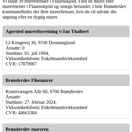
Vi fandt 39 murerfirmaer i Flauenskjold. Find en murer eller
murermester i Flauenskjold og omegn herunder. I hele Brønderslev
kommunefindes der flere murerfirmaer, hvis du vil udvide din
søgning efter en dygtig murer.
Agersted murerforretning v/Jan Thaibert
Gl Kongevej 36, 9330 Dronninglund
Ansatte: 0
Startdato: 01. juli 1994,
Virksomhedsform: Enkeltmandsvirksomhed
CVR: 17879987
Brønderslev Flisemurer
Rosenvængets Alle 60, 9700 Brønderslev
Ansatte:
Startdato: 27. februar 2024,
Virksomhedsform: Enkeltmandsvirksomhed
CVR: 44663384
Brønderslev mureren