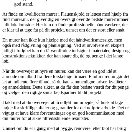
god stand.
At finde en kvalificeret murer i Flauenskjold er lettest med hjælp fra
find-murer.nu, der giver dig en oversigt over de bedste murerfirmaer
i dit lokalområde. Her kan du finde professionelle håndværkere, der
er klar til at tage fat på dit projekt, uanset om det er stort eller småt.
En murer kan ikke kun hjælpe med det håndværksmæssige, men
også med rådgivning og planlægning. Ved at involvere en ekspert
tidligt i forløbet kan du få værdifulde indsigter i materialer, design og
konstruktionsteknikker, der kan spare dig tid og penge i det lange
løb.
Når du overvejer at hyre en murer, kan det være en god idé at
anmode om tilbud fra flere forskellige firmaer. Find-murer.nu gør det
let at indhente flere tilbud, så du kan sammenligne priser, kvaliteter
og anmeldelser. Dette sikrer, at du får den bedste værdi for dit penge
og vælger den rigtige samarbejdspartner til dit projekt.
I takt med at du overvejer at få udført murarbejde, så husk at tage
højde for skriftlige aftaler og garantier for det udførte arbejde. Det er
vigtigt at have klare forventninger og en god kommunikation med
din murer for at sikre tilfredsstillende resultater.
Uanset om du er i gang med at bygge, renovere, eller blot har brug