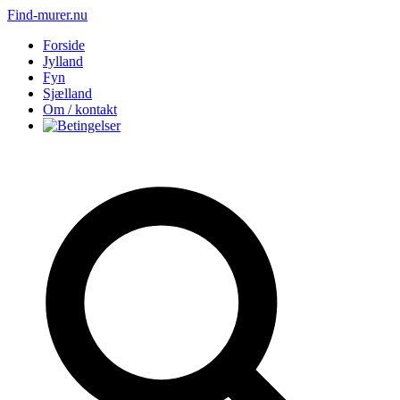
Find-murer.nu
Forside
Jylland
Fyn
Sjælland
Om / kontakt