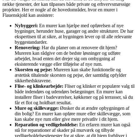
række tjenester, der kan tilpasses både private og erhvervsmæssige
projekter. Her er nogle af de hovedområder, hvor en murer i
Flauenskjold kan assistere:
Nybyggeri:
En murer kan hjælpe med opførelsen af nye
bygninger, herunder huse, garager og andre strukturer. De har
ekspertisen til at sikre, at bygningen lever op til alle relevante
byggestandarder.
Renovering:
Har du planer om at renovere dit hjem?
Mureren kan rådgive om de bedste løsninger og udføre
arbejdet, hvad enten det drejer sig om ombygning af
eksisterende vægge eller tilføjelse af nye rum.
Skorsten og pejse:
Mureren kan skabe funktionelle og
æstetisk tiltalende skorsten og pejse, der samtidig opfylder
sikkerhedskravene.
Flise- og klinkearbejde:
Fliser og klinker er populære valg til
både indendørs og udendørs belægninger. En murer kan
installere fliser i badeværelser, køkkener og på terrasser, så du
får et flot og holdbart resultat.
Mure og skillevægge:
Ønsker du at ændre opbygningen af
din bolig? En murer kan opføre mure eller skillevægge, som
kan skabe nye rum eller give mere privatliv i dit hjem.
Reparation og vedligeholdelse:
En erfaren murer kan også
stå for reparationer af skader på murværk og tilbyde
vedligeholdelsestjenester for at sikre, at dit hjem forbliver i