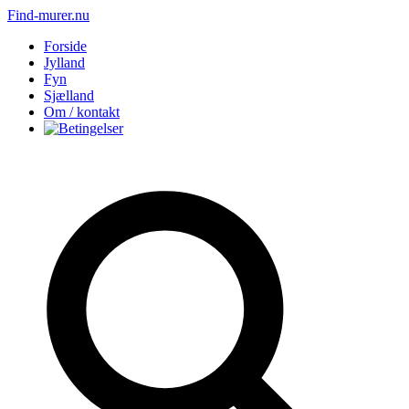
Find-murer.nu
Forside
Jylland
Fyn
Sjælland
Om / kontakt