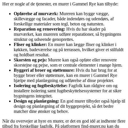
Her er nogle af de tjenester, en murer i Gammel Rye kan tilbyde:
Opførelse af murværk:
Mureren kan bygge vægge,
skillevægge og facader, både indendørs og udendørs, af
forskellige materialer som tegl, beton og natursten.
Reparation og renovering:
Hvis du har skader på
murværket, kan mureren udføre reparationer, så bygningens
struktur og udseende genoprettes.
Fliser og klinker:
En murer kan lægge fliser og klinker i
køkken, badeværelse og på terrassen, hvilket giver et stilfuldt
og holdbart resultat.
Skorsten og pejs:
Murere kan også opføre eller renovere
skorstejne og pejse, som er centrale elementer i mange hjem.
Byggeri af broer og støttemure:
Hvis du har brug for at
bygge broer eller støttemure, kan en murer i Gammel Rye
hjælpe med planlægning og udførelse af disse projekter.
Isolering og fugtbeskyttelse:
Fagfolk kan rådgive om og
installere isolering samt fugtbeskyttelsessystemer for at sikre
bygningens integritet.
Design og planlægning:
En god murer tilbyder også hjælp til
design og planlægning af dit byggeprojekt, så det bedre
matcher dine ønsker og behov.
Når du overvejer at hyre en murer, er det en god idé at indhente flere
tilbud fra forskellige fagfolk. På platformen find-murer.nu kan du