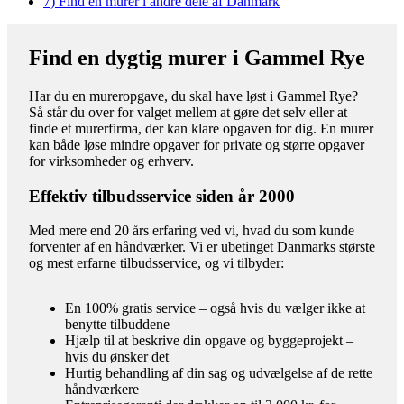
7)
Find en murer i andre dele af Danmark
Find en dygtig murer i Gammel Rye
Har du en mureropgave, du skal have løst i Gammel Rye?
Så står du over for valget mellem at gøre det selv eller at
finde et murerfirma, der kan klare opgaven for dig. En murer
kan både løse mindre opgaver for private og større opgaver
for virksomheder og erhverv.
Effektiv tilbudsservice siden år 2000
Med mere end 20 års erfaring ved vi, hvad du som kunde
forventer af en håndværker. Vi er ubetinget Danmarks største
og mest erfarne tilbudsservice, og vi tilbyder:
En 100% gratis service – også hvis du vælger ikke at
benytte tilbuddene
Hjælp til at beskrive din opgave og byggeprojekt –
hvis du ønsker det
Hurtig behandling af din sag og udvælgelse af de rette
håndværkere