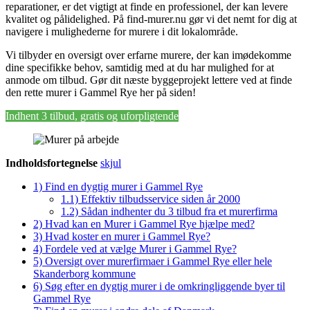
reparationer, er det vigtigt at finde en professionel, der kan levere
kvalitet og pålidelighed. På find-murer.nu gør vi det nemt for dig at
navigere i mulighederne for murere i dit lokalområde.
Vi tilbyder en oversigt over erfarne murere, der kan imødekomme
dine specifikke behov, samtidig med at du har mulighed for at
anmode om tilbud. Gør dit næste byggeprojekt lettere ved at finde
den rette murer i Gammel Rye her på siden!
Indhent 3 tilbud, gratis og uforpligtende
Indholdsfortegnelse
skjul
1)
Find en dygtig murer i Gammel Rye
1.1)
Effektiv tilbudsservice siden år 2000
1.2)
Sådan indhenter du 3 tilbud fra et murerfirma
2)
Hvad kan en Murer i Gammel Rye hjælpe med?
3)
Hvad koster en murer i Gammel Rye?
4)
Fordele ved at vælge Murer i Gammel Rye?
5)
Oversigt over murerfirmaer i Gammel Rye eller hele
Skanderborg kommune
6)
Søg efter en dygtig murer i de omkringliggende byer til
Gammel Rye