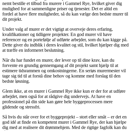
nemt bestille et tilbud fra murere i Gammel Rye, hvilket giver dig
mulighed for at sammenligne priser og tjenester. Det er altid en
fordel at have flere muligheder, så du kan vælge den bedste murer til
dit projekt.
Under valg af murer er det vigtigt at overveje deres erfaring,
kvalifikationer og tidligere projekter. En god murer vil have
referencer og en portefølje af udførte arbejder, som du kan kigge på.
Dette giver du indblik i deres kvalitet og stil, hvilket hjælper dig med
at træffe en informeret beslutning.
Når du har fundet en murer, der lever op til dine krav, kan du
forvente en grundig gennemgang af dit projekt samt hjælp til at
estimere tidsrammen og omkostningerne. En seriøs murermester vil
tage sig tid til at forstå dine behov og komme med forslag til den
bedste løsning.
Glem ikke, at en murer i Gammel Rye ikke kun er der for at udføre
arbejdet, men også for at rådgive dig undervejs. At have en
professionel på din side kan gøre hele byggeprocessen mere
glidende og stressfri.
Så hvis du står over for et byggeprojekt – stort eller småt – er det en
god idé at finde en kompetent murer i Gammel Rye, der kan hjælpe
dig med at realisere dit drømmehjem. Med de rigtige fagfolk kan du