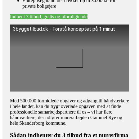
Entreprisegaranti der dækker op til 3.000 kr. for
private boligejere
Indhent 3 tilbud, gratis og uforpligtende
3byggetilbud.dk - Forstå konceptet på 1 minut
Med 500.000 formidlede opgaver og adgang til håndværkere
i hele landet, kan du trygt overlade opgaven med at finde
professionelle samarbejdspartnere til os – vi har flere
håndværkere, der udfører murerarbejde i Gammel Rye og
hele Skanderborg kommune.
Sådan indhenter du 3 tilbud fra et murerfirma