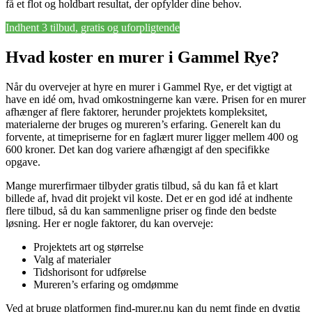
få et flot og holdbart resultat, der opfylder dine behov.
Indhent 3 tilbud, gratis og uforpligtende
Hvad koster en murer i Gammel Rye?
Når du overvejer at hyre en murer i Gammel Rye, er det vigtigt at
have en idé om, hvad omkostningerne kan være. Prisen for en murer
afhænger af flere faktorer, herunder projektets kompleksitet,
materialerne der bruges og mureren’s erfaring. Generelt kan du
forvente, at timepriserne for en faglært murer ligger mellem 400 og
600 kroner. Det kan dog variere afhængigt af den specifikke
opgave.
Mange murerfirmaer tilbyder gratis tilbud, så du kan få et klart
billede af, hvad dit projekt vil koste. Det er en god idé at indhente
flere tilbud, så du kan sammenligne priser og finde den bedste
løsning. Her er nogle faktorer, du kan overveje:
Projektets art og størrelse
Valg af materialer
Tidshorisont for udførelse
Mureren’s erfaring og omdømme
Ved at bruge platformen find-murer.nu kan du nemt finde en dygtig