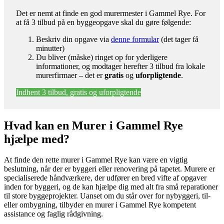
Det er nemt at finde en god murermester i Gammel Rye. For
at få 3 tilbud på en byggeopgave skal du gøre følgende:
Beskriv din opgave via
denne formular
(det tager få
minutter)
Du bliver (måske) ringet op for yderligere
informationer, og modtager herefter 3 tilbud fra lokale
murerfirmaer – det er
gratis
og
uforpligtende
.
Indhent 3 tilbud, gratis og uforpligtende
Hvad kan en Murer i Gammel Rye
hjælpe med?
At finde den rette murer i Gammel Rye kan være en vigtig
beslutning, når der er byggeri eller renovering på tapetet. Murere er
specialiserede håndværkere, der udfører en bred vifte af opgaver
inden for byggeri, og de kan hjælpe dig med alt fra små reparationer
til store byggeprojekter. Uanset om du står over for nybyggeri, til-
eller ombygning, tilbyder en murer i Gammel Rye kompetent
assistance og faglig rådgivning.