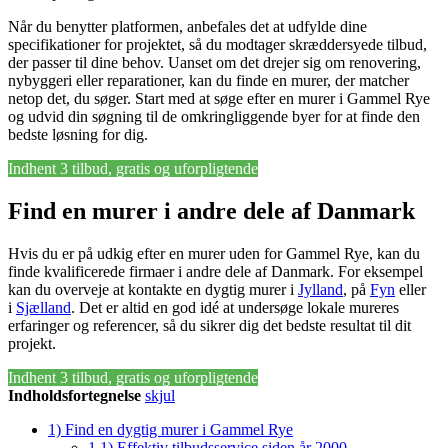
Når du benytter platformen, anbefales det at udfylde dine
specifikationer for projektet, så du modtager skræddersyede tilbud,
der passer til dine behov. Uanset om det drejer sig om renovering,
nybyggeri eller reparationer, kan du finde en murer, der matcher
netop det, du søger. Start med at søge efter en murer i Gammel Rye
og udvid din søgning til de omkringliggende byer for at finde den
bedste løsning for dig.
Indhent 3 tilbud, gratis og uforpligtende
Find en murer i andre dele af Danmark
Hvis du er på udkig efter en murer uden for Gammel Rye, kan du
finde kvalificerede firmaer i andre dele af Danmark. For eksempel
kan du overveje at kontakte en dygtig murer i
Jylland
, på
Fyn
eller
i
Sjælland
. Det er altid en god idé at undersøge lokale mureres
erfaringer og referencer, så du sikrer dig det bedste resultat til dit
projekt.
Indhent 3 tilbud, gratis og uforpligtende
Indholdsfortegnelse
skjul
1)
Find en dygtig murer i Gammel Rye
1.1)
Effektiv tilbudsservice siden år 2000