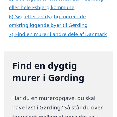
eller hele Esbjerg kommune
6)
Søg efter en dygtig murer i de
omkringliggende byer til Gørding
7)
Find en murer i andre dele af Danmark
Find en dygtig
murer i Gørding
Har du en mureropgave, du skal
have løst i Gørding? Så står du over
for valget mellem at gøre det selv