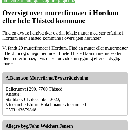
Indhent 3 tilbud, gratis og uforpligtende
Oversigt over murerfirmaer i Hørdum
eller hele Thisted kommune
Find en dygtig håndværker og din lokale murer med stor erfaring i
Hørdum eller Thisted kommune i oversigten herunder.
Vi fandt 29 murerfirmaer i Hørdum. Find en murer eller murermester
i Hørdum og omegn herunder. I hele Thisted kommunefindes der
flere murerfirmaer, hvis du vil udvide din søgning efter en dygtig
murer.
A.Bengtson Murerfirma/Byggerådgivning
Ballerumvej 290, 7700 Thisted
Ansatte:
Startdato: 01. december 2022,
Virksomhedsform: Enkeltmandsvirksomhed
CVR: 43679848
Allegro byg/John Weichert Jensen