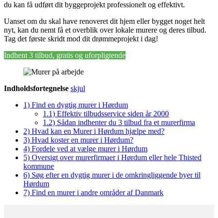
du kan få udført dit byggeprojekt professionelt og effektivt.
Uanset om du skal have renoveret dit hjem eller bygget noget helt
nyt, kan du nemt få et overblik over lokale murere og deres tilbud.
Tag det første skridt mod dit drømmeprojekt i dag!
Indhent 3 tilbud, gratis og uforpligtende
Indholdsfortegnelse
skjul
1)
Find en dygtig murer i Hørdum
1.1)
Effektiv tilbudsservice siden år 2000
1.2)
Sådan indhenter du 3 tilbud fra et murerfirma
2)
Hvad kan en Murer i Hørdum hjælpe med?
3)
Hvad koster en murer i Hørdum?
4)
Fordele ved at vælge murer i Hørdum
5)
Oversigt over murerfirmaer i Hørdum eller hele Thisted
kommune
6)
Søg efter en dygtig murer i de omkringliggende byer til
Hørdum
7)
Find en murer i andre områder af Danmark