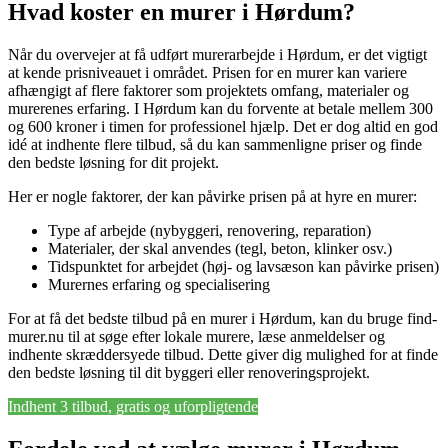
Hvad koster en murer i Hørdum?
Når du overvejer at få udført murerarbejde i Hørdum, er det vigtigt
at kende prisniveauet i området. Prisen for en murer kan variere
afhængigt af flere faktorer som projektets omfang, materialer og
murerenes erfaring. I Hørdum kan du forvente at betale mellem 300
og 600 kroner i timen for professionel hjælp. Det er dog altid en god
idé at indhente flere tilbud, så du kan sammenligne priser og finde
den bedste løsning for dit projekt.
Her er nogle faktorer, der kan påvirke prisen på at hyre en murer:
Type af arbejde (nybyggeri, renovering, reparation)
Materialer, der skal anvendes (tegl, beton, klinker osv.)
Tidspunktet for arbejdet (høj- og lavsæson kan påvirke prisen)
Murernes erfaring og specialisering
For at få det bedste tilbud på en murer i Hørdum, kan du bruge find-
murer.nu til at søge efter lokale murere, læse anmeldelser og
indhente skræddersyede tilbud. Dette giver dig mulighed for at finde
den bedste løsning til dit byggeri eller renoveringsprojekt.
Indhent 3 tilbud, gratis og uforpligtende