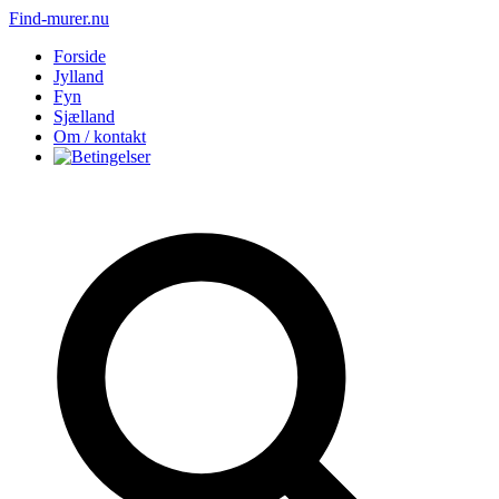
Find-murer.nu
Forside
Jylland
Fyn
Sjælland
Om / kontakt