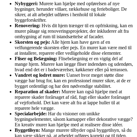
Nybyggeri:
Murere kan hjælpe med opførelsen af nye
bygninger, herunder villaer, rækkehuse og ferieboliger. De
sikrer, at alt arbejdet udføres i henhold til lokale
byggeforskrifter.
Renovering:
Hvis dit hjem trænger til en opfriskning, kan en
murer påtage sig renoveringsprojekter, der inkluderer alt fra
ombygning af rum til istandsættelse af facader.
Skorsten og pejs:
Alle hjem kan have gavn af en
velfungerende skorsten eller pejs. En murer kan være med til
at installere, reparere eller vedligeholde disse elementer.
Fliser og Belægning:
Flisebelægning er en vigtig del af
mange hjem. Murere kan lægge fliser indendørs og udendørs,
hvad end det er i badeværelser, køkkener eller på terrassen.
Vandret og lodret mure:
Uanset hvor meget støtte dine
vægge har brug for, kan en professionel murer sikre, at de er
bygget ordentligt og har den nødvendige stabilitet.
Reparation af skader:
Murere kan også hjælpe med at
reparere skader forårsaget af råd, fugt eller skader forårsaget
af vejrforhold. Det kan være alt fra at lappe huller til at
reparere hele vægge.
Specialarbejde:
Har du visioner om unikke
bygningselementer, såsom karnapper eller dekorative vægge?
En kreativ murer kan hjælpe med at realisere disse idéer.
Byggetilsyn:
Mange murere tilbyder også byggetilsyn, så du
kan være sikker på, at arbejdet udføres korrekt og til tiden.