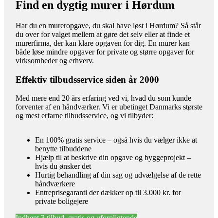
Find en dygtig murer i Hørdum
Har du en mureropgave, du skal have løst i Hørdum? Så står
du over for valget mellem at gøre det selv eller at finde et
murerfirma, der kan klare opgaven for dig. En murer kan
både løse mindre opgaver for private og større opgaver for
virksomheder og erhverv.
Effektiv tilbudsservice siden år 2000
Med mere end 20 års erfaring ved vi, hvad du som kunde
forventer af en håndværker. Vi er ubetinget Danmarks største
og mest erfarne tilbudsservice, og vi tilbyder:
En 100% gratis service – også hvis du vælger ikke at
benytte tilbuddene
Hjælp til at beskrive din opgave og byggeprojekt –
hvis du ønsker det
Hurtig behandling af din sag og udvælgelse af de rette
håndværkere
Entreprisegaranti der dækker op til 3.000 kr. for
private boligejere
Indhent 3 tilbud, gratis og uforpligtende