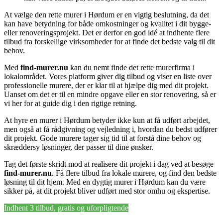
At vælge den rette murer i Hørdum er en vigtig beslutning, da det
kan have betydning for både omkostninger og kvalitet i dit bygge-
eller renoveringsprojekt. Det er derfor en god idé at indhente flere
tilbud fra forskellige virksomheder for at finde det bedste valg til dit
behov.
Med
find-murer.nu
kan du nemt finde det rette murerfirma i
lokalområdet. Vores platform giver dig tilbud og viser en liste over
professionelle murere, der er klar til at hjælpe dig med dit projekt.
Uanset om det er til en mindre opgave eller en stor renovering, så er
vi her for at guide dig i den rigtige retning.
At hyre en murer i Hørdum betyder ikke kun at få udført arbejdet,
men også at få rådgivning og vejledning i, hvordan du bedst udfører
dit projekt. Gode murere tager sig tid til at forstå dine behov og
skræddersy løsninger, der passer til dine ønsker.
Tag det første skridt mod at realisere dit projekt i dag ved at besøge
find-murer.nu
. Få flere tilbud fra lokale murere, og find den bedste
løsning til dit hjem. Med en dygtig murer i Hørdum kan du være
sikker på, at dit projekt bliver udført med stor omhu og ekspertise.
Indhent 3 tilbud, gratis og uforpligtende