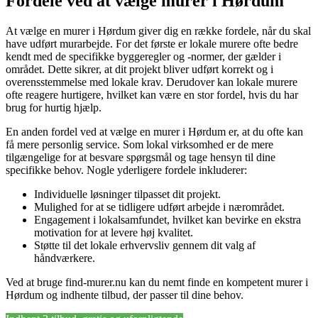
Fordele ved at vælge murer i Hørdum
At vælge en murer i Hørdum giver dig en række fordele, når du skal
have udført murarbejde. For det første er lokale murere ofte bedre
kendt med de specifikke byggeregler og -normer, der gælder i
området. Dette sikrer, at dit projekt bliver udført korrekt og i
overensstemmelse med lokale krav. Derudover kan lokale murere
ofte reagere hurtigere, hvilket kan være en stor fordel, hvis du har
brug for hurtig hjælp.
En anden fordel ved at vælge en murer i Hørdum er, at du ofte kan
få mere personlig service. Som lokal virksomhed er de mere
tilgængelige for at besvare spørgsmål og tage hensyn til dine
specifikke behov. Nogle yderligere fordele inkluderer:
Individuelle løsninger tilpasset dit projekt.
Mulighed for at se tidligere udført arbejde i nærområdet.
Engagement i lokalsamfundet, hvilket kan bevirke en ekstra
motivation for at levere høj kvalitet.
Støtte til det lokale erhvervsliv gennem dit valg af
håndværkere.
Ved at bruge find-murer.nu kan du nemt finde en kompetent murer i
Hørdum og indhente tilbud, der passer til dine behov.