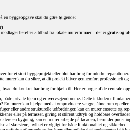
 på en byggeopgave skal du gøre følgende:
r)
 modtager herefter 3 tilbud fra lokale murerfirmaer – det er
gratis
og
uf
r for et stort byggeprojekt eller blot har brug for mindre reparationer
te murer kan du sikre, at dit projekt bliver gennemført professionelt og
je, hvad du konkret har brug for hjælp til. Her er nogle af de centrale o
r, både private hjem og erhvervsejendomme. Dette inkluderer fundamen
m? En murer kan hjælpe med at omproducere vægge, åbne rum op eller ti
er eller andre strukturelle udfordringer, kan en murer ensrette og repar
ener eller på terrasser, giving et stilrent udtryk og holdbare overflader
datere en bygning, kan en murer arbejde på facaden, herunder pudsning,
se af skorstene, hvilket er vigtigt for både funktionalitet og sikkerhed.
 opføring af murede søjler, buer eller unikke designelementer i dit hj