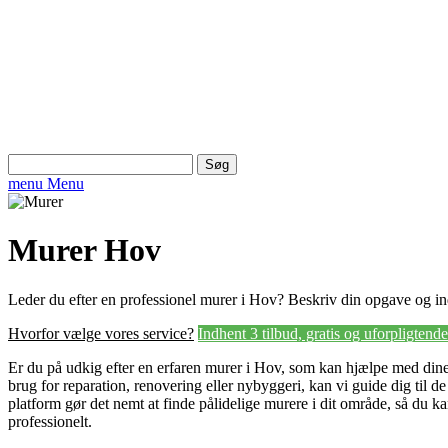
Søg
efter:
menu
Menu
Murer Hov
Leder du efter en professionel murer i Hov? Beskriv din opgave og ind
Hvorfor vælge vores service?
Indhent 3 tilbud, gratis og uforpligtende
Er du på udkig efter en erfaren murer i Hov, som kan hjælpe med di
brug for reparation, renovering eller nybyggeri, kan vi guide dig til de
platform gør det nemt at finde pålidelige murere i dit område, så du kan
professionelt.