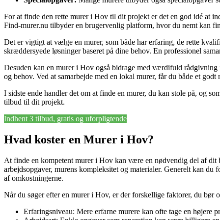
For at finde den rette murer i Hov til dit projekt er det en god idé at 
Find-murer.nu tilbyder en brugervenlig platform, hvor du nemt kan fi
Det er vigtigt at vælge en murer, som både har erfaring, de rette kvali
skræddersyede løsninger baseret på dine behov. En professionel samarb
Desuden kan en murer i Hov også bidrage med værdifuld rådgivning i pl
og behov. Ved at samarbejde med en lokal murer, får du både et godt resu
I sidste ende handler det om at finde en murer, du kan stole på, og s
tilbud til dit projekt.
Indhent 3 tilbud, gratis og uforpligtende
Hvad koster en Murer i Hov?
At finde en kompetent murer i Hov kan være en nødvendig del af dit by
arbejdsopgaver, murens kompleksitet og materialer. Generelt kan du forv
af omkostningerne.
Når du søger efter en murer i Hov, er der forskellige faktorer, du bør 
Erfaringsniveau: Mere erfarne murere kan ofte tage en højere pr