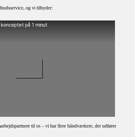
budsservice, og vi tilbyder:
å konceptet på 1 minut
bejdspartnere til os – vi har flere håndværkere, der udfører