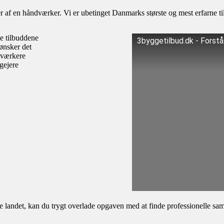
af en håndværker. Vi er ubetinget Danmarks største og mest erfarne til
te tilbuddene
3byggetilbud.dk - Forst
ønsker det
dværkere
igejere
andet, kan du trygt overlade opgaven med at finde professionelle samar