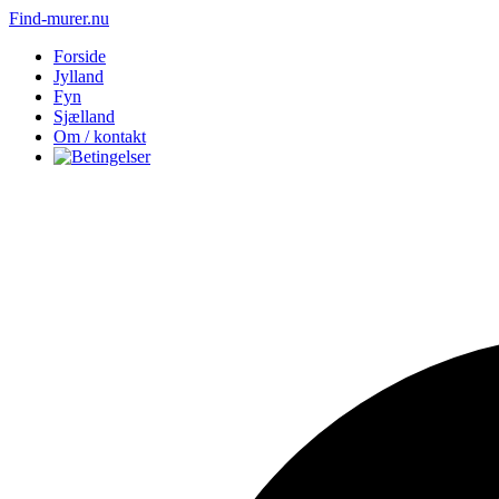
Find-murer.nu
Forside
Jylland
Fyn
Sjælland
Om / kontakt