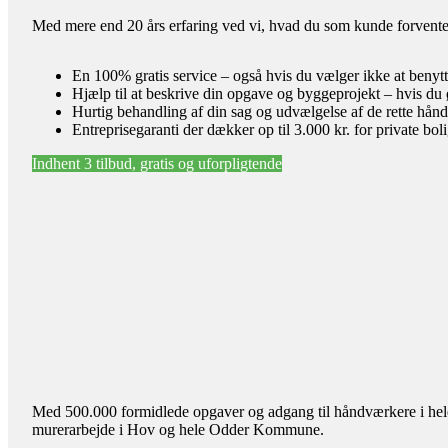
Med mere end 20 års erfaring ved vi, hvad du som kunde forventer 
En 100% gratis service – også hvis du vælger ikke at benyt
Hjælp til at beskrive din opgave og byggeprojekt – hvis du 
Hurtig behandling af din sag og udvælgelse af de rette hån
Entreprisegaranti der dækker op til 3.000 kr. for private bol
Indhent 3 tilbud, gratis og uforpligtende
Med 500.000 formidlede opgaver og adgang til håndværkere i hele l
murerarbejde i Hov og hele Odder Kommune.