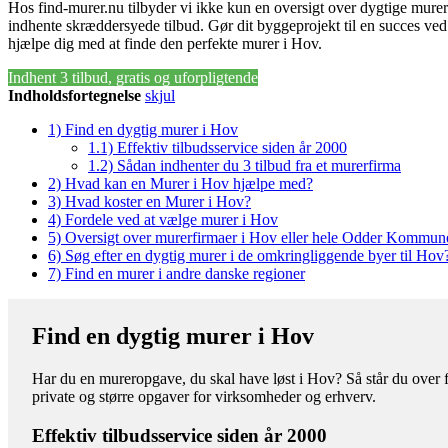
Hos find-murer.nu tilbyder vi ikke kun en oversigt over dygtige mure
indhente skræddersyede tilbud. Gør dit byggeprojekt til en succes ved
hjælpe dig med at finde den perfekte murer i Hov.
Indhent 3 tilbud, gratis og uforpligtende
Indholdsfortegnelse
skjul
1)
Find en dygtig murer i Hov
1.1)
Effektiv tilbudsservice siden år 2000
1.2)
Sådan indhenter du 3 tilbud fra et murerfirma
2)
Hvad kan en Murer i Hov hjælpe med?
3)
Hvad koster en Murer i Hov?
4)
Fordele ved at vælge murer i Hov
5)
Oversigt over murerfirmaer i Hov eller hele Odder Kommun
6)
Søg efter en dygtig murer i de omkringliggende byer til Hov
7)
Find en murer i andre danske regioner
Find en dygtig murer i Hov
Har du en mureropgave, du skal have løst i Hov? Så står du over f
private og større opgaver for virksomheder og erhverv.
Effektiv tilbudsservice siden år 2000