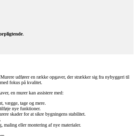
orpligtende
.
. Murere udfører en række opgaver, der strækker sig fra nybyggeri til
 med fokus på kvalitet.
pgaver, en murer kan assistere med:
t, vægge, tage og mere.
lføje nye funktioner.
ere skader for at sikre bygningens stabilitet.
.
 maling eller montering af nye materialer.
em.