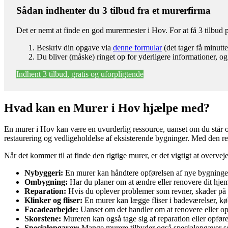
Sådan indhenter du 3 tilbud fra et murerfirma
Det er nemt at finde en god murermester i Hov. For at få 3 tilbud
Beskriv din opgave via
denne formular
(det tager få minutte
Du bliver (måske) ringet op for yderligere informationer, og
Indhent 3 tilbud, gratis og uforpligtende
Hvad kan en Murer i Hov hjælpe med?
En murer i Hov kan være en uvurderlig ressource, uanset om du står ove
restaurering og vedligeholdelse af eksisterende bygninger. Med den ret
Når det kommer til at finde den rigtige murer, er det vigtigt at overve
Nybyggeri:
En murer kan håndtere opførelsen af nye bygninge
Ombygning:
Har du planer om at ændre eller renovere dit hje
Reparation:
Hvis du oplever problemer som revner, skader på fug
Klinker og fliser:
En murer kan lægge fliser i badeværelser, køkk
Facadearbejde:
Uanset om det handler om at renovere eller op
Skorstene:
Mureren kan også tage sig af reparation eller opførel
Specialopgaver:
Mange murere tilbyder også specialopgaver som