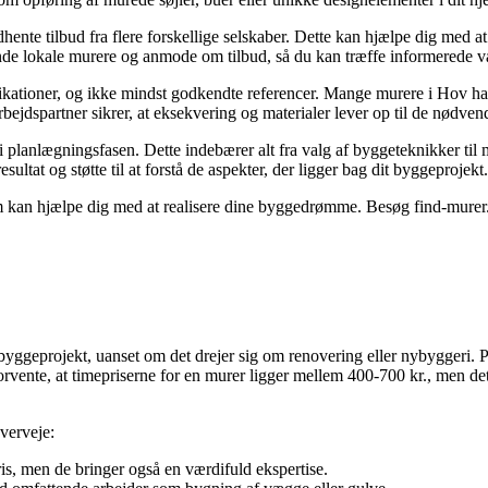
indhente tilbud fra flere forskellige selskaber. Dette kan hjælpe dig med
nde lokale murere og anmode om tilbud, så du kan træffe informerede v
fikationer, og ikke mindst godkendte referencer. Mange murere i Hov har 
ejdspartner sikrer, at eksekvering og materialer lever op til de nødven
anlægningsfasen. Dette indebærer alt fra valg af byggeteknikker til mat
ltat og støtte til at forstå de aspekter, der ligger bag dit byggeprojekt.
om kan hjælpe dig med at realisere dine byggedrømme. Besøg find-murer.nu
ggeprojekt, uanset om det drejer sig om renovering eller nybyggeri. Pri
ente, at timepriserne for en murer ligger mellem 400-700 kr., men det er 
overveje:
is, men de bringer også en værdifuld ekspertise.