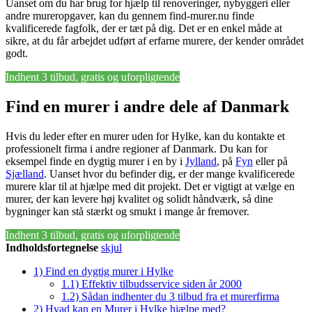
Uanset om du har brug for hjælp til renoveringer, nybyggeri eller
andre mureropgaver, kan du gennem find-murer.nu finde
kvalificerede fagfolk, der er tæt på dig. Det er en enkel måde at
sikre, at du får arbejdet udført af erfarne murere, der kender området
godt.
Indhent 3 tilbud, gratis og uforpligtende
Find en murer i andre dele af Danmark
Hvis du leder efter en murer uden for Hylke, kan du kontakte et
professionelt firma i andre regioner af Danmark. Du kan for
eksempel finde en dygtig murer i en by i
Jylland
, på
Fyn
eller på
Sjælland
. Uanset hvor du befinder dig, er der mange kvalificerede
murere klar til at hjælpe med dit projekt. Det er vigtigt at vælge en
murer, der kan levere høj kvalitet og solidt håndværk, så dine
bygninger kan stå stærkt og smukt i mange år fremover.
Indhent 3 tilbud, gratis og uforpligtende
Indholdsfortegnelse
skjul
1)
Find en dygtig murer i Hylke
1.1)
Effektiv tilbudsservice siden år 2000
1.2)
Sådan indhenter du 3 tilbud fra et murerfirma
2)
Hvad kan en Murer i Hylke hjælpe med?