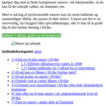
hjælper dig med at finde kompetente murere i dit lokalområde, så du
kan få det arbejde udført, du drømmer om.
Med et udvalg af professionelle murere kan du nemt indhente og
sammenligne tilbud, der passer til dine behov. Uanset om det er en
renovering, nyt byggeri eller specialløsninger, står vi klar til at guide
dig til den bedste løsning i Hylke.
Indhent 3 tilbud, gratis og uforpligtende
Indholdsfortegnelse
skjul
1)
Find en dygtig murer i Hylke
1.1)
Effektiv tilbudsservice siden år 2000
1.2)
Sådan indhenter du 3 tilbud fra et murerfirma
2)
Hvad kan en Murer i Hylke hjælpe med?
3)
Hvad koster en murer i Hylke?
4)
Fordele ved at vælge Murer i Hylke
5)
Oversigt over murerfirmaer i Hylke eller hele Skanderborg
kommune
6)
Søg efter en dygtig murer i de omkringliggende byer til
Hylke
7)
Find en murer i andre dele af Danmark