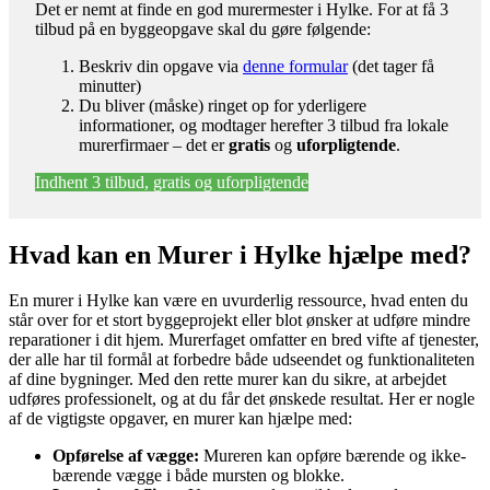
Det er nemt at finde en god murermester i Hylke. For at få 3
tilbud på en byggeopgave skal du gøre følgende:
Beskriv din opgave via
denne formular
(det tager få
minutter)
Du bliver (måske) ringet op for yderligere
informationer, og modtager herefter 3 tilbud fra lokale
murerfirmaer – det er
gratis
og
uforpligtende
.
Indhent 3 tilbud, gratis og uforpligtende
Hvad kan en Murer i Hylke hjælpe med?
En murer i Hylke kan være en uvurderlig ressource, hvad enten du
står over for et stort byggeprojekt eller blot ønsker at udføre mindre
reparationer i dit hjem. Murerfaget omfatter en bred vifte af tjenester,
der alle har til formål at forbedre både udseendet og funktionaliteten
af dine bygninger. Med den rette murer kan du sikre, at arbejdet
udføres professionelt, og at du får det ønskede resultat. Her er nogle
af de vigtigste opgaver, en murer kan hjælpe med:
Opførelse af vægge:
Mureren kan opføre bærende og ikke-
bærende vægge i både mursten og blokke.