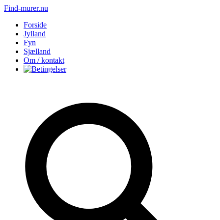
Find-murer.nu
Forside
Jylland
Fyn
Sjælland
Om / kontakt