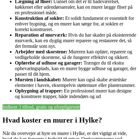
Lægning af fliser:
Uanset om det er til badeværelset,
køkkenet eller udendørsarealer, kan en murer lægge fliser på
en professionel måde.
Konstruktion af sokler:
Et solidt fundament er essentielt for
enhver bygning, og en murer kan sørge for, at soklen er
korrekt konstrueret.
Reparation af murværk:
Hvis du har skader på eksisterende
murværk, kan en dygtig murer reparere og restaurere det, så
det fremstår som nyt.
Arbejder med skorstene:
Mureren kan opføre, reparere og
vedligeholde skorstene, så de fungerer effektivt og sikkert.
Opførelse af udhuse og garager:
Trænger du til ekstra
opbevaringsplads, kan en murer bygge udhuse og garager, der
passer til dit hjem.
Mursten i landskabet:
Murere kan også skabe æstetiske
elementer i haven, eksempelvis støttemure eller planterammer.
Opbygning af trapper:
En professionel murer kan designe
og konstruere trapper, både indendørs og ud
Indhent 3 tilbud, gratis og uforpligtende
Hvad koster en murer i Hylke?
Når du overvejer at hyre en murer i Hylke, er det vigtigt at vide,
hvad du kan forvente i forhold til priser. Omkostningerne ved