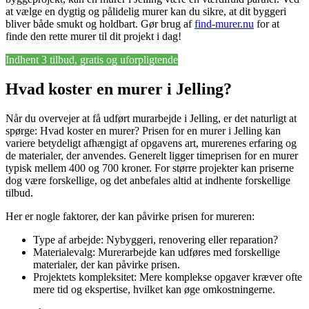
at vælge en dygtig og pålidelig murer kan du sikre, at dit byggeri
bliver både smukt og holdbart. Gør brug af
find-murer.nu
for at
finde den rette murer til dit projekt i dag!
Indhent 3 tilbud, gratis og uforpligtende
Hvad koster en murer i Jelling?
Når du overvejer at få udført murarbejde i Jelling, er det naturligt at
spørge: Hvad koster en murer? Prisen for en murer i Jelling kan
variere betydeligt afhængigt af opgavens art, murerenes erfaring og
de materialer, der anvendes. Generelt ligger timeprisen for en murer
typisk mellem 400 og 700 kroner. For større projekter kan priserne
dog være forskellige, og det anbefales altid at indhente forskellige
tilbud.
Her er nogle faktorer, der kan påvirke prisen for mureren:
Type af arbejde: Nybyggeri, renovering eller reparation?
Materialevalg: Murerarbejde kan udføres med forskellige
materialer, der kan påvirke prisen.
Projektets kompleksitet: Mere komplekse opgaver kræver ofte
mere tid og ekspertise, hvilket kan øge omkostningerne.