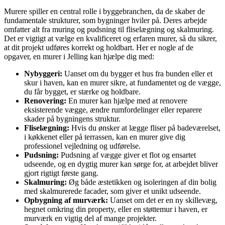
Murere spiller en central rolle i byggebranchen, da de skaber de
fundamentale strukturer, som bygninger hviler på. Deres arbejde
omfatter alt fra muring og pudsning til fliselægning og skalmuring.
Det er vigtigt at vælge en kvalificeret og erfaren murer, så du sikrer,
at dit projekt udføres korrekt og holdbart. Her er nogle af de
opgaver, en murer i Jelling kan hjælpe dig med:
Nybyggeri:
Uanset om du bygger et hus fra bunden eller et
skur i haven, kan en murer sikre, at fundamentet og de vægge,
du får bygget, er stærke og holdbare.
Renovering:
En murer kan hjælpe med at renovere
eksisterende vægge, ændre rumfordelinger eller reparere
skader på bygningens struktur.
Fliselægning:
Hvis du ønsker at lægge fliser på badeværelset,
i køkkenet eller på terrassen, kan en murer give dig
professionel vejledning og udførelse.
Pudsning:
Pudsning af vægge giver et flot og ensartet
udseende, og en dygtig murer kan sørge for, at arbejdet bliver
gjort rigtigt første gang.
Skalmuring:
Øg både æstetikken og isoleringen af din bolig
med skalmurerede facader, som giver et unikt udseende.
Opbygning af murværk:
Uanset om det er en ny skillevæg,
hegnet omkring din property, eller en støttemur i haven, er
murværk en vigtig del af mange projekter.