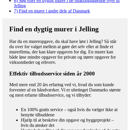
6)
Søg efter en dygtig murer i de omkringliggende byer til
Jelling
7)
Find en murer i andre dele af Danmark
Find en dygtig murer i Jelling
Har du en mureropgave, du skal have løst i Jelling? Så står
du over for valget mellem at gøre det selv eller at finde et
murerfirma, der kan klare opgaven for dig. En murer kan
både løse mindre opgaver for private og større opgaver for
virksomheder og erhverv.
Effektiv tilbudsservice siden år 2000
Med mere end 20 års erfaring ved vi, hvad du som kunde
forventer af en håndværker. Vi er ubetinget Danmarks største
og mest erfarne tilbudsservice, og vi tilbyder:
En 100% gratis service – også hvis du vælger ikke at
benytte tilbuddene
Hjælp til at beskrive din opgave og byggeprojekt –
hvis du ønsker det