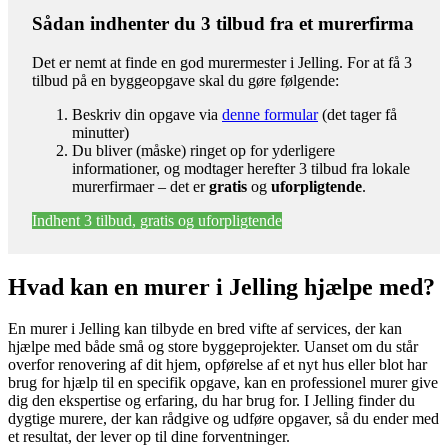
Sådan indhenter du 3 tilbud fra et murerfirma
Det er nemt at finde en god murermester i Jelling. For at få 3
tilbud på en byggeopgave skal du gøre følgende:
Beskriv din opgave via
denne formular
(det tager få
minutter)
Du bliver (måske) ringet op for yderligere
informationer, og modtager herefter 3 tilbud fra lokale
murerfirmaer – det er
gratis
og
uforpligtende
.
Indhent 3 tilbud, gratis og uforpligtende
Hvad kan en murer i Jelling hjælpe med?
En murer i Jelling kan tilbyde en bred vifte af services, der kan
hjælpe med både små og store byggeprojekter. Uanset om du står
overfor renovering af dit hjem, opførelse af et nyt hus eller blot har
brug for hjælp til en specifik opgave, kan en professionel murer give
dig den ekspertise og erfaring, du har brug for. I Jelling finder du
dygtige murere, der kan rådgive og udføre opgaver, så du ender med
et resultat, der lever op til dine forventninger.