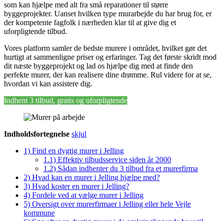
som kan hjælpe med alt fra små reparationer til større
byggeprojekter. Uanset hvilken type murarbejde du har brug for, er
der kompetente fagfolk i nærheden klar til at give dig et
uforpligtende tilbud.
Vores platform samler de bedste murere i området, hvilket gør det
hurtigt at sammenligne priser og erfaringer. Tag det første skridt mod
dit næste byggeprojekt og lad os hjælpe dig med at finde den
perfekte murer, der kan realisere dine drømme. Rul videre for at se,
hvordan vi kan assistere dig.
Indhent 3 tilbud, gratis og uforpligtende
Indholdsfortegnelse
skjul
1)
Find en dygtig murer i Jelling
1.1)
Effektiv tilbudsservice siden år 2000
1.2)
Sådan indhenter du 3 tilbud fra et murerfirma
2)
Hvad kan en murer i Jelling hjælpe med?
3)
Hvad koster en murer i Jelling?
4)
Fordele ved at vælge murer i Jelling
5)
Oversigt over murerfirmaer i Jelling eller hele Vejle
kommune