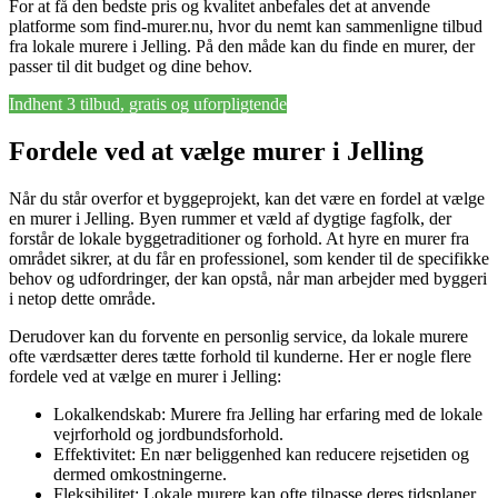
For at få den bedste pris og kvalitet anbefales det at anvende
platforme som find-murer.nu, hvor du nemt kan sammenligne tilbud
fra lokale murere i Jelling. På den måde kan du finde en murer, der
passer til dit budget og dine behov.
Indhent 3 tilbud, gratis og uforpligtende
Fordele ved at vælge murer i Jelling
Når du står overfor et byggeprojekt, kan det være en fordel at vælge
en murer i Jelling. Byen rummer et væld af dygtige fagfolk, der
forstår de lokale byggetraditioner og forhold. At hyre en murer fra
området sikrer, at du får en professionel, som kender til de specifikke
behov og udfordringer, der kan opstå, når man arbejder med byggeri
i netop dette område.
Derudover kan du forvente en personlig service, da lokale murere
ofte værdsætter deres tætte forhold til kunderne. Her er nogle flere
fordele ved at vælge en murer i Jelling:
Lokalkendskab: Murere fra Jelling har erfaring med de lokale
vejrforhold og jordbundsforhold.
Effektivitet: En nær beliggenhed kan reducere rejsetiden og
dermed omkostningerne.
Fleksibilitet: Lokale murere kan ofte tilpasse deres tidsplaner