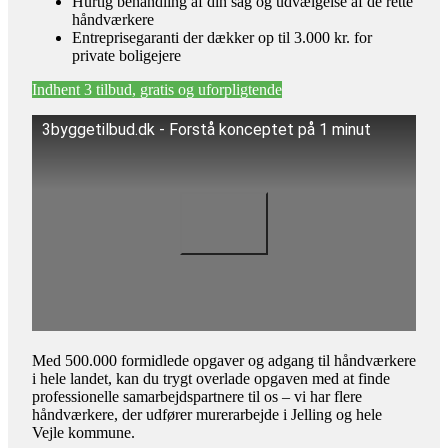
Hurtig behandling af din sag og udvælgelse af de rette
håndværkere
Entreprisegaranti der dækker op til 3.000 kr. for
private boligejere
Indhent 3 tilbud, gratis og uforpligtende
3byggetilbud.dk - Forstå konceptet på 1 minut
Med 500.000 formidlede opgaver og adgang til håndværkere
i hele landet, kan du trygt overlade opgaven med at finde
professionelle samarbejdspartnere til os – vi har flere
håndværkere, der udfører murerarbejde i Jelling og hele
Vejle kommune.