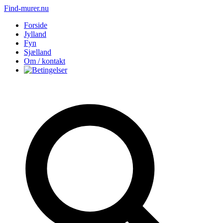
Find-murer.nu
Forside
Jylland
Fyn
Sjælland
Om / kontakt