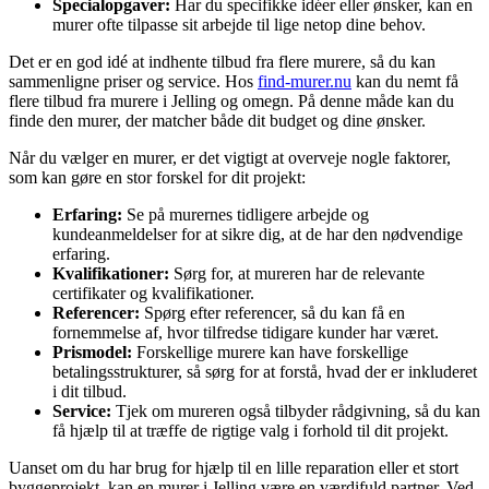
Specialopgaver:
Har du specifikke idéer eller ønsker, kan en
murer ofte tilpasse sit arbejde til lige netop dine behov.
Det er en god idé at indhente tilbud fra flere murere, så du kan
sammenligne priser og service. Hos
find-murer.nu
kan du nemt få
flere tilbud fra murere i Jelling og omegn. På denne måde kan du
finde den murer, der matcher både dit budget og dine ønsker.
Når du vælger en murer, er det vigtigt at overveje nogle faktorer,
som kan gøre en stor forskel for dit projekt:
Erfaring:
Se på murernes tidligere arbejde og
kundeanmeldelser for at sikre dig, at de har den nødvendige
erfaring.
Kvalifikationer:
Sørg for, at mureren har de relevante
certifikater og kvalifikationer.
Referencer:
Spørg efter referencer, så du kan få en
fornemmelse af, hvor tilfredse tidigare kunder har været.
Prismodel:
Forskellige murere kan have forskellige
betalingsstrukturer, så sørg for at forstå, hvad der er inkluderet
i dit tilbud.
Service:
Tjek om mureren også tilbyder rådgivning, så du kan
få hjælp til at træffe de rigtige valg i forhold til dit projekt.
Uanset om du har brug for hjælp til en lille reparation eller et stort
byggeprojekt, kan en murer i Jelling være en værdifuld partner. Ved