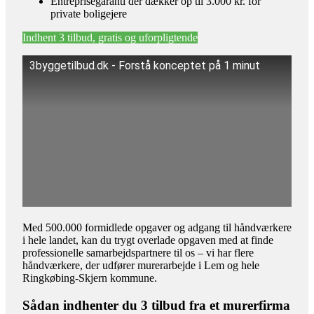
Entreprisegaranti der dækker op til 3.000 kr. for
private boligejere
Indhent 3 tilbud, gratis og uforpligtende
3byggetilbud.dk - Forstå konceptet på 1 minut
Med 500.000 formidlede opgaver og adgang til håndværkere
i hele landet, kan du trygt overlade opgaven med at finde
professionelle samarbejdspartnere til os – vi har flere
håndværkere, der udfører murerarbejde i Lem og hele
Ringkøbing-Skjern kommune.
Sådan indhenter du 3 tilbud fra et murerfirma