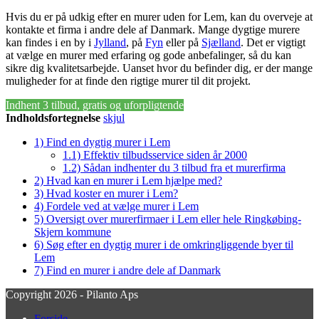
Hvis du er på udkig efter en murer uden for Lem, kan du overveje at
kontakte et firma i andre dele af Danmark. Mange dygtige murere
kan findes i en by i
Jylland
, på
Fyn
eller på
Sjælland
. Det er vigtigt
at vælge en murer med erfaring og gode anbefalinger, så du kan
sikre dig kvalitetsarbejde. Uanset hvor du befinder dig, er der mange
muligheder for at finde den rigtige murer til dit projekt.
Indhent 3 tilbud, gratis og uforpligtende
Indholdsfortegnelse
skjul
1)
Find en dygtig murer i Lem
1.1)
Effektiv tilbudsservice siden år 2000
1.2)
Sådan indhenter du 3 tilbud fra et murerfirma
2)
Hvad kan en murer i Lem hjælpe med?
3)
Hvad koster en murer i Lem?
4)
Fordele ved at vælge murer i Lem
5)
Oversigt over murerfirmaer i Lem eller hele Ringkøbing-
Skjern kommune
6)
Søg efter en dygtig murer i de omkringliggende byer til
Lem
7)
Find en murer i andre dele af Danmark
Copyright 2026 - Pilanto Aps
Forside