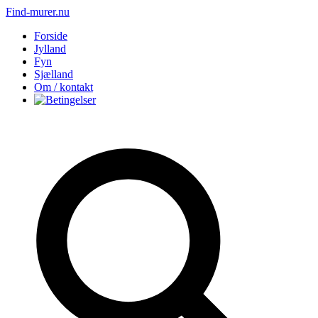
Find-murer.nu
Forside
Jylland
Fyn
Sjælland
Om / kontakt