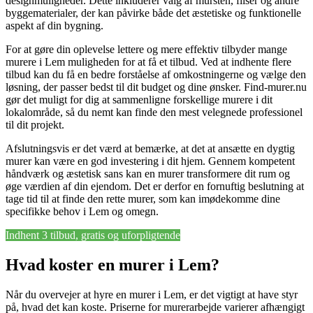
designmuligheder. Dette inkluderer valg af mursten, fliser og andre
byggematerialer, der kan påvirke både det æstetiske og funktionelle
aspekt af din bygning.
For at gøre din oplevelse lettere og mere effektiv tilbyder mange
murere i Lem muligheden for at få et tilbud. Ved at indhente flere
tilbud kan du få en bedre forståelse af omkostningerne og vælge den
løsning, der passer bedst til dit budget og dine ønsker. Find-murer.nu
gør det muligt for dig at sammenligne forskellige murere i dit
lokalområde, så du nemt kan finde den mest velegnede professionel
til dit projekt.
Afslutningsvis er det værd at bemærke, at det at ansætte en dygtig
murer kan være en god investering i dit hjem. Gennem kompetent
håndværk og æstetisk sans kan en murer transformere dit rum og
øge værdien af din ejendom. Det er derfor en fornuftig beslutning at
tage tid til at finde den rette murer, som kan imødekomme dine
specifikke behov i Lem og omegn.
Indhent 3 tilbud, gratis og uforpligtende
Hvad koster en murer i Lem?
Når du overvejer at hyre en murer i Lem, er det vigtigt at have styr
på, hvad det kan koste. Priserne for murerarbejde varierer afhængigt