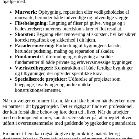
hjælpe med:
Murværk:
Opbygning, reparation eller vedligeholdelse af
murværk, herunder både indvendige og udvendige vægge.
Flisebelægning:
Lægning af fliser på gulve, vægge og i
badeværelser; murerens præcision sikrer et flot resultat.
Skorsten:
Bygning eller renovering af skorsten, hvilket sikrer
korrekt røgaftræk og sikkerhed i dit hjem.
Facaderenovering:
Forbedring af bygningens facade,
herunder pudsning, maling og reparation af skader.
Fundament:
Udformning og opbygning af solide
fundamenter til både private og erhvervsmæssige bygninger.
Værkstedbyggeri:
Konstruktion af både færdige bygninger
og tilbygninger, der opfylder specifikke krav.
Specialiserede projekter:
Udførelse af projekter som
buegange, hvælvinger og andre unikke
konstruktionselementer.
Når du vælger en murer i Lem, får du ikke blot en håndværker, men
en partner i dit byggeprojekt. Det er vigtigt at finde en professionel,
der kan forstå dine behov og føre dem ud i livet. Når du arbejder
med en kompetent murer, kan du være sikker på, at arbejdet bliver
udført i overensstemmelse med gældende byggekoder og standarder.
En murer i Lem kan også rådgive dig omkring materialer og