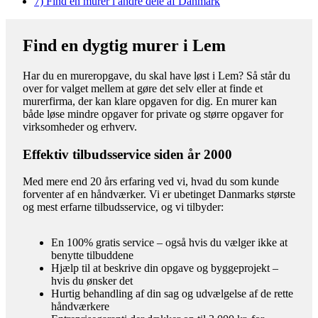
7)
Find en murer i andre dele af Danmark
Find en dygtig murer i Lem
Har du en mureropgave, du skal have løst i Lem? Så står du
over for valget mellem at gøre det selv eller at finde et
murerfirma, der kan klare opgaven for dig. En murer kan
både løse mindre opgaver for private og større opgaver for
virksomheder og erhverv.
Effektiv tilbudsservice siden år 2000
Med mere end 20 års erfaring ved vi, hvad du som kunde
forventer af en håndværker. Vi er ubetinget Danmarks største
og mest erfarne tilbudsservice, og vi tilbyder:
En 100% gratis service – også hvis du vælger ikke at
benytte tilbuddene
Hjælp til at beskrive din opgave og byggeprojekt –
hvis du ønsker det
Hurtig behandling af din sag og udvælgelse af de rette
håndværkere