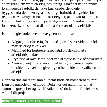
en murer i Lem være en klog beslutning. Området har en række
kvalificerede fagfolk, der ikke kun kender de lokale
byggestandarder, men også de særlige forhold, der gælder for
regionen. At vælge en lokal murer betyder, at du kan få hurtigere
kommunikation og en mere personlig service. Derudover kan
lokalkendskabet sikre, at dit projekt forløber glat og effektivt.
Her er nogle fordele ved at vælge en murer i Lem:
Adgang til erfarne fagfolk med specialiseret viden om lokale
materialer og teknikker.
Mulighed for hurtigere responstid og fleksibilitet i
arbejdstidspunkter.
Styrkelse af lokalsamfundet ved at støtte lokale håndværkere.
Nem adgang til referenceprojekter og tidligere arbejde i
området, hvilket kan give dig en bedre idé om kvaliteten af
arbejdet.
Gennem find-murer.nu kan du nemt finde en kompetent murer i
Lem og anmode om et tilbud. Dette gør det muligt for dig at
sammenligne priser og kvalifikationer, så du kan træffe det bedste
valg til dit projekt.
Indhent 3 tilbud, gratis og uforpligtende