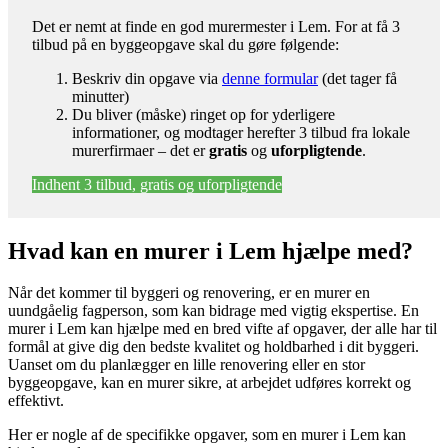
Det er nemt at finde en god murermester i Lem. For at få 3
tilbud på en byggeopgave skal du gøre følgende:
Beskriv din opgave via
denne formular
(det tager få
minutter)
Du bliver (måske) ringet op for yderligere
informationer, og modtager herefter 3 tilbud fra lokale
murerfirmaer – det er
gratis
og
uforpligtende
.
Indhent 3 tilbud, gratis og uforpligtende
Hvad kan en murer i Lem hjælpe med?
Når det kommer til byggeri og renovering, er en murer en
uundgåelig fagperson, som kan bidrage med vigtig ekspertise. En
murer i Lem kan hjælpe med en bred vifte af opgaver, der alle har til
formål at give dig den bedste kvalitet og holdbarhed i dit byggeri.
Uanset om du planlægger en lille renovering eller en stor
byggeopgave, kan en murer sikre, at arbejdet udføres korrekt og
effektivt.
Her er nogle af de specifikke opgaver, som en murer i Lem kan