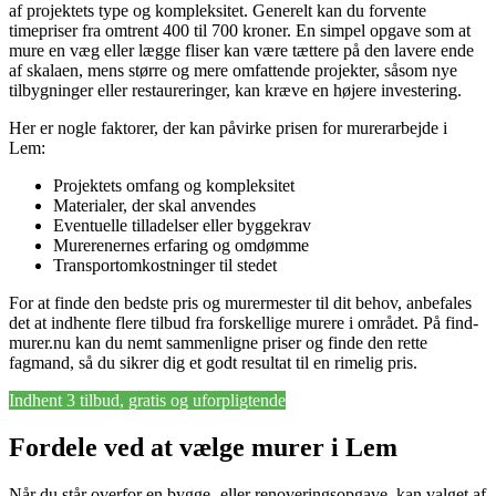
af projektets type og kompleksitet. Generelt kan du forvente
timepriser fra omtrent 400 til 700 kroner. En simpel opgave som at
mure en væg eller lægge fliser kan være tættere på den lavere ende
af skalaen, mens større og mere omfattende projekter, såsom nye
tilbygninger eller restaureringer, kan kræve en højere investering.
Her er nogle faktorer, der kan påvirke prisen for murerarbejde i
Lem:
Projektets omfang og kompleksitet
Materialer, der skal anvendes
Eventuelle tilladelser eller byggekrav
Murerenernes erfaring og omdømme
Transportomkostninger til stedet
For at finde den bedste pris og murermester til dit behov, anbefales
det at indhente flere tilbud fra forskellige murere i området. På find-
murer.nu kan du nemt sammenligne priser og finde den rette
fagmand, så du sikrer dig et godt resultat til en rimelig pris.
Indhent 3 tilbud, gratis og uforpligtende
Fordele ved at vælge murer i Lem
Når du står overfor en bygge- eller renoveringsopgave, kan valget af