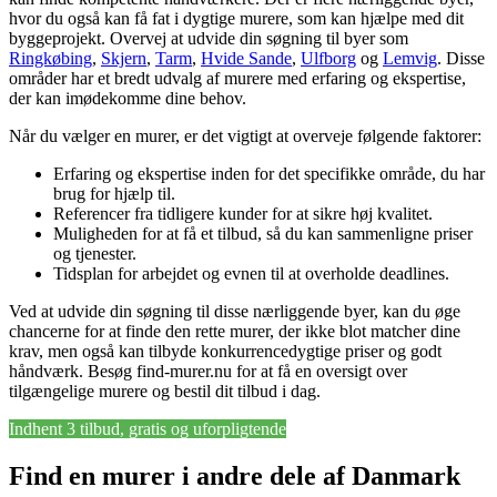
hvor du også kan få fat i dygtige murere, som kan hjælpe med dit
byggeprojekt. Overvej at udvide din søgning til byer som
Ringkøbing
,
Skjern
,
Tarm
,
Hvide Sande
,
Ulfborg
og
Lemvig
. Disse
områder har et bredt udvalg af murere med erfaring og ekspertise,
der kan imødekomme dine behov.
Når du vælger en murer, er det vigtigt at overveje følgende faktorer:
Erfaring og ekspertise inden for det specifikke område, du har
brug for hjælp til.
Referencer fra tidligere kunder for at sikre høj kvalitet.
Muligheden for at få et tilbud, så du kan sammenligne priser
og tjenester.
Tidsplan for arbejdet og evnen til at overholde deadlines.
Ved at udvide din søgning til disse nærliggende byer, kan du øge
chancerne for at finde den rette murer, der ikke blot matcher dine
krav, men også kan tilbyde konkurrencedygtige priser og godt
håndværk. Besøg find-murer.nu for at få en oversigt over
tilgængelige murere og bestil dit tilbud i dag.
Indhent 3 tilbud, gratis og uforpligtende
Find en murer i andre dele af Danmark