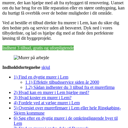
murere, der kan hjælpe med alt fra nybyggeri til renovering. Uanset
om du har brug for en lille reparation eller en større ombygning, kan
du hurtigt få overblik over de bedste muligheder i dit område.
Ved at bestille et tilbud direkte fra murere i Lem, kan du sikre dig
den bedste pris og service uden alt besværet. Dyk ned i vores
tilbyderliste, og lad os hjælpe dig med at finde den perfekteste
løsning til dit byggeprojekt.
Indhent 3 tilbud, gratis og uforpligtende
Indholdsfortegnelse
skjul
1)
Find en dygtig murer i Lem
1.1)
Effektiv tilbudsservice siden år 2000
1.2)
Sådan indhenter du 3 tilbud fra et murerfirma
2)
Hvad kan en murer i Lem hjælpe med?
3)
Hvad koster en murer i Lem?
4)
Fordele ved at vælge murer i Lem
5)
Oversigt over murerfirmaer i Lem eller hele Ringkøbing-
Skjern kommune
6)
Søg efter en dygtig murer i de omkringliggende byer til
Lem