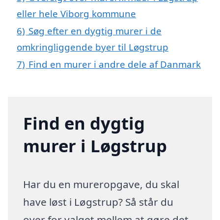
eller hele Viborg kommune
6)
Søg efter en dygtig murer i de
omkringliggende byer til Løgstrup
7)
Find en murer i andre dele af Danmark
Find en dygtig
murer i Løgstrup
Har du en mureropgave, du skal
have løst i Løgstrup? Så står du
over for valget mellem at gøre det