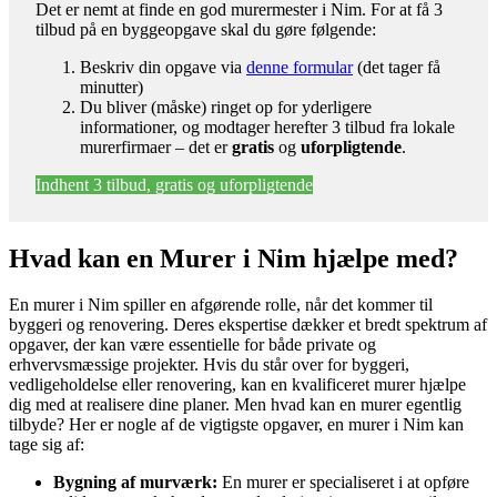
Det er nemt at finde en god murermester i Nim. For at få 3
tilbud på en byggeopgave skal du gøre følgende:
Beskriv din opgave via
denne formular
(det tager få
minutter)
Du bliver (måske) ringet op for yderligere
informationer, og modtager herefter 3 tilbud fra lokale
murerfirmaer – det er
gratis
og
uforpligtende
.
Indhent 3 tilbud, gratis og uforpligtende
Hvad kan en Murer i Nim hjælpe med?
En murer i Nim spiller en afgørende rolle, når det kommer til
byggeri og renovering. Deres ekspertise dækker et bredt spektrum af
opgaver, der kan være essentielle for både private og
erhvervsmæssige projekter. Hvis du står over for byggeri,
vedligeholdelse eller renovering, kan en kvalificeret murer hjælpe
dig med at realisere dine planer. Men hvad kan en murer egentlig
tilbyde? Her er nogle af de vigtigste opgaver, en murer i Nim kan
tage sig af:
Bygning af murværk:
En murer er specialiseret i at opføre