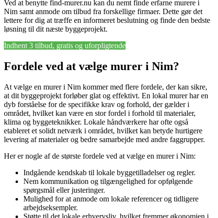
Ved at benytte find-murer.nu kan du nemt finde erfarne murere i
Nim samt anmode om tilbud fra forskellige firmaer. Dette gør det
lettere for dig at træffe en informeret beslutning og finde den bedste
løsning til dit næste byggeprojekt.
Indhent 3 tilbud, gratis og uforpligtende
Fordele ved at vælge murer i Nim?
At vælge en murer i Nim kommer med flere fordele, der kan sikre,
at dit byggeprojekt forløber glat og effektivt. En lokal murer har en
dyb forståelse for de specifikke krav og forhold, der gælder i
området, hvilket kan være en stor fordel i forhold til materialer,
klima og byggeteknikker. Lokale håndværkere har ofte også
etableret et solidt netværk i området, hvilket kan betyde hurtigere
levering af materialer og bedre samarbejde med andre faggrupper.
Her er nogle af de største fordele ved at vælge en murer i Nim:
Indgående kendskab til lokale byggetilladelser og regler.
Nem kommunikation og tilgængelighed for opfølgende
spørgsmål eller justeringer.
Mulighed for at anmode om lokale referencer og tidligere
arbejdseksempler.
Støtte til det lokale erhvervsliv, hvilket fremmer økonomien i