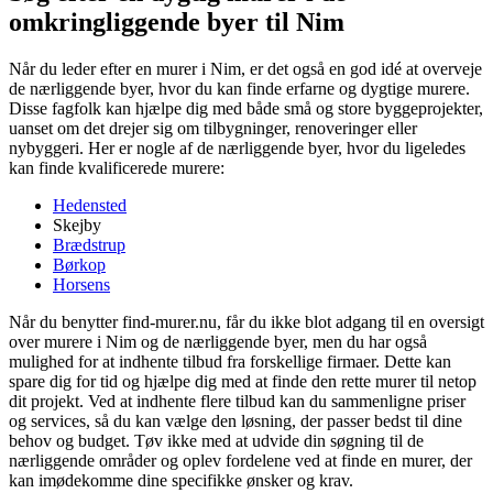
omkringliggende byer til Nim
Når du leder efter en murer i Nim, er det også en god idé at overveje
de nærliggende byer, hvor du kan finde erfarne og dygtige murere.
Disse fagfolk kan hjælpe dig med både små og store byggeprojekter,
uanset om det drejer sig om tilbygninger, renoveringer eller
nybyggeri. Her er nogle af de nærliggende byer, hvor du ligeledes
kan finde kvalificerede murere:
Hedensted
Skejby
Brædstrup
Børkop
Horsens
Når du benytter find-murer.nu, får du ikke blot adgang til en oversigt
over murere i Nim og de nærliggende byer, men du har også
mulighed for at indhente tilbud fra forskellige firmaer. Dette kan
spare dig for tid og hjælpe dig med at finde den rette murer til netop
dit projekt. Ved at indhente flere tilbud kan du sammenligne priser
og services, så du kan vælge den løsning, der passer bedst til dine
behov og budget. Tøv ikke med at udvide din søgning til de
nærliggende områder og oplev fordelene ved at finde en murer, der
kan imødekomme dine specifikke ønsker og krav.