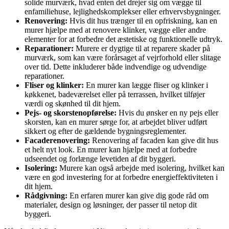
solide murværk, hvad enten det drejer sig om vægge til
enfamiliehuse, lejlighedskomplekser eller erhvervsbygninger.
Renovering:
Hvis dit hus trænger til en opfriskning, kan en
murer hjælpe med at renovere klinker, vægge eller andre
elementer for at forbedre det æstetiske og funktionelle udtryk.
Reparationer:
Murere er dygtige til at reparere skader på
murværk, som kan være forårsaget af vejrforhold eller slitage
over tid. Dette inkluderer både indvendige og udvendige
reparationer.
Fliser og klinker:
En murer kan lægge fliser og klinker i
køkkenet, badeværelset eller på terrassen, hvilket tilføjer
værdi og skønhed til dit hjem.
Pejs- og skorstenopførelse:
Hvis du ønsker en ny pejs eller
skorsten, kan en murer sørge for, at arbejdet bliver udført
sikkert og efter de gældende bygningsreglementer.
Facaderenovering:
Renovering af facaden kan give dit hus
et helt nyt look. En murer kan hjælpe med at forbedre
udseendet og forlænge levetiden af dit byggeri.
Isolering:
Murere kan også arbejde med isolering, hvilket kan
være en god investering for at forbedre energieffektiviteten i
dit hjem.
Rådgivning:
En erfaren murer kan give dig gode råd om
materialer, design og løsninger, der passer til netop dit
byggeri.