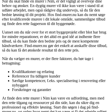
Når du skal finde en murer i Nim, er det vigtigt at overveje dine
behov og ønsker. En dygtig murer vil ikke kun være i stand til at
udføre arbejdet, men også rådgive dig undervejs, så du får den
bedste løsning til dit projekt. Hos find-murer.nu kan du nemt søge
efter kvalificerede murere i dit lokale område, sammenligne tilbud
og finde den rette fagperson til dit byggemøde.
Uanset om du står over for et stort byggeprojekt eller blot har brug
for mindre reparationer, er det altid en god idé at indhente flere
tilbud, så du kan finde den bedste pris og de mest kompetente
håndværkere. Find-murer.nu gør det enkelt at anskaffe disse tilbud,
så du kan få det ønskede resultat til den rette pris.
Når du vælger en murer, er der flere faktorer, du bør tage i
betragtning:
Kvalifikationer og erfaring
Referencer fra tidligere kunder
Særlige kompetencer, f.eks. specialisering i renovering eller
nybyggeri
Forsikringer og garantier
At finde den rette murer i Nim kan være en udfordring, men med
den rette tilgang og ressourcer på din side, kan du sikre dig en
professionel og effektiv løsning. Start din søgen i dag på find-
murer.nu, og oplev hvor nemt det kan være at få det arbejde udført,