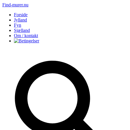
Find-murer.nu
Forside
Jylland
Fyn
Sjælland
Om / kontakt