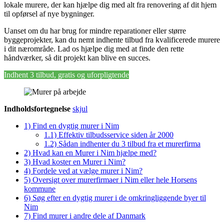
lokale murere, der kan hjælpe dig med alt fra renovering af dit hjem
til opførsel af nye bygninger.
Uanset om du har brug for mindre reparationer eller større
byggeprojekter, kan du nemt indhente tilbud fra kvalificerede murere
i dit nærområde. Lad os hjælpe dig med at finde den rette
håndværker, så dit projekt kan blive en succes.
Indhent 3 tilbud, gratis og uforpligtende
Indholdsfortegnelse
skjul
1)
Find en dygtig murer i Nim
1.1)
Effektiv tilbudsservice siden år 2000
1.2)
Sådan indhenter du 3 tilbud fra et murerfirma
2)
Hvad kan en Murer i Nim hjælpe med?
3)
Hvad koster en Murer i Nim?
4)
Fordele ved at vælge murer i Nim?
5)
Oversigt over murerfirmaer i Nim eller hele Horsens
kommune
6)
Søg efter en dygtig murer i de omkringliggende byer til
Nim
7)
Find murer i andre dele af Danmark