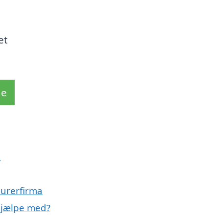
et
de
p
murerfirma
hjælpe med?