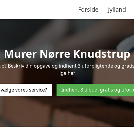
Forside
Jylland
Murer Nørre Knudstrup
up? Beskriv din opgave og indhent 3 uforpligtende og grat
lige her.
 vælge vores service?
Indhent 3 tilbud, gratis og ufor