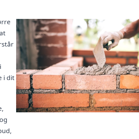
ørre
at
rstår
i
i dit
e,
 og
bud,