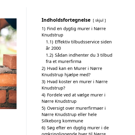
Indholdsfortegnelse
skjul
1)
Find en dygtig murer i Nørre
Knudstrup
1.1)
Effektiv tilbudsservice siden
år 2000
1.2)
Sådan indhenter du 3 tilbud
fra et murerfirma
2)
Hvad kan en Murer i Nørre
Knudstrup hjælpe med?
3)
Hvad koster en murer i Nørre
Knudstrup?
4)
Fordele ved at vælge murer i
Nørre Knudstrup
5)
Oversigt over murerfirmaer i
Nørre Knudstrup eller hele
Silkeborg kommune
6)
Søg efter en dygtig murer i de
omkringliggende byer til Nørre