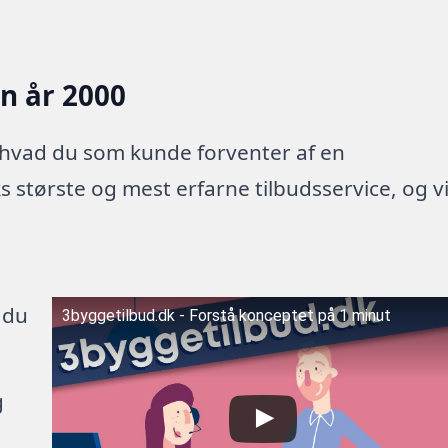
en år 2000
 hvad du som kunde forventer af en
 største og mest erfarne tilbudsservice, og v
 du
3byggetilbud.dk - Forstå konceptet på 1 minut
g