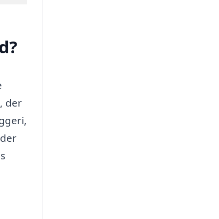
d?
e
, der
ggeri,
yder
es