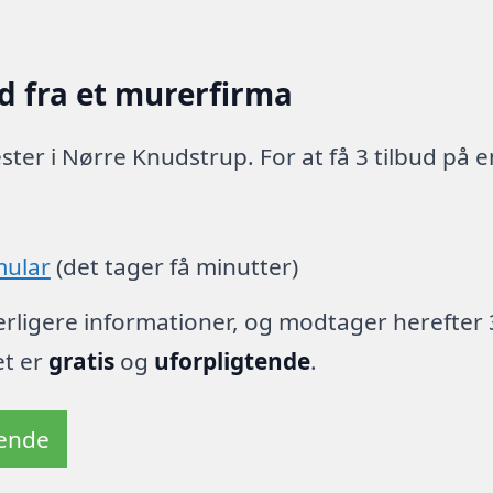
d fra et murerfirma
er i Nørre Knudstrup. For at få 3 tilbud på e
mular
(det tager få minutter)
derligere informationer, og modtager herefter 
et er
gratis
og
uforpligtende
.
tende