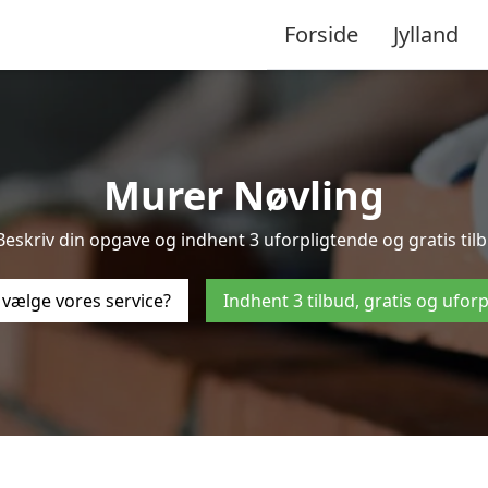
Forside
Jylland
Murer Nøvling
Beskriv din opgave og indhent 3 uforpligtende og gratis til
 vælge vores service?
Indhent 3 tilbud, gratis og ufor