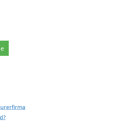
de
murerfirma
d?