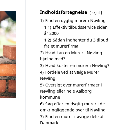
Indholdsfortegnelse
skjul
1)
Find en dygtig murer i Nøvling
1.1)
Effektiv tilbudsservice siden
år 2000
1.2)
Sådan indhenter du 3 tilbud
fra et murerfirma
2)
Hvad kan en Murer i Nøvling
hjælpe med?
3)
Hvad koster en murer i Nøvling?
4)
Fordele ved at vælge Murer i
Nøvling
5)
Oversigt over murerfirmaer i
Nøvling eller hele Aalborg
kommune
6)
Søg efter en dygtig murer i de
omkringliggende byer til Nøvling
7)
Find en murer i øvrige dele af
Danmark