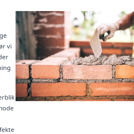
nge
ør vi
der
ning
rblik
nmode
rfekte