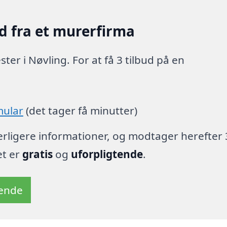
d fra et murerfirma
er i Nøvling. For at få 3 tilbud på en
mular
(det tager få minutter)
derligere informationer, og modtager herefter 
et er
gratis
og
uforpligtende
.
tende