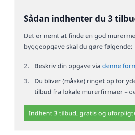
Sådan indhenter du 3 tilbu
Det er nemt at finde en god murermest
byggeopgave skal du gøre følgende:
Beskriv din opgave via
denne for
Du bliver (måske) ringet op for y
tilbud fra lokale murerfirmaer – d
Indhent 3 tilbud, gratis og uforplig