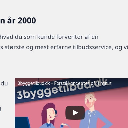
en år 2000
 hvad du som kunde forventer af en
 største og mest erfarne tilbudsservice, og v
 du
3byggetilbud.dk - Forstå konceptet på 1 minut
g