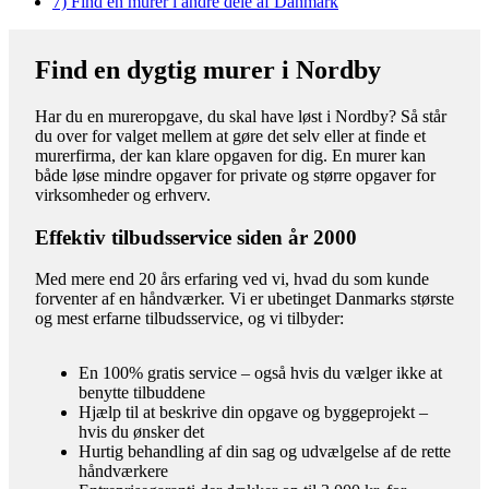
7)
Find en murer i andre dele af Danmark
Find en dygtig murer i Nordby
Har du en mureropgave, du skal have løst i Nordby? Så står
du over for valget mellem at gøre det selv eller at finde et
murerfirma, der kan klare opgaven for dig. En murer kan
både løse mindre opgaver for private og større opgaver for
virksomheder og erhverv.
Effektiv tilbudsservice siden år 2000
Med mere end 20 års erfaring ved vi, hvad du som kunde
forventer af en håndværker. Vi er ubetinget Danmarks største
og mest erfarne tilbudsservice, og vi tilbyder:
En 100% gratis service – også hvis du vælger ikke at
benytte tilbuddene
Hjælp til at beskrive din opgave og byggeprojekt –
hvis du ønsker det
Hurtig behandling af din sag og udvælgelse af de rette
håndværkere