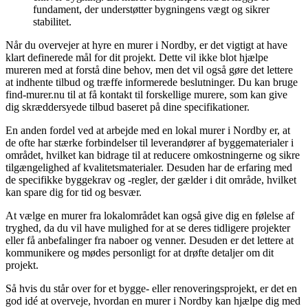
fundament, der understøtter bygningens vægt og sikrer
stabilitet.
Når du overvejer at hyre en murer i Nordby, er det vigtigt at have
klart definerede mål for dit projekt. Dette vil ikke blot hjælpe
mureren med at forstå dine behov, men det vil også gøre det lettere
at indhente tilbud og træffe informerede beslutninger. Du kan bruge
find-murer.nu til at få kontakt til forskellige murere, som kan give
dig skræddersyede tilbud baseret på dine specifikationer.
En anden fordel ved at arbejde med en lokal murer i Nordby er, at
de ofte har stærke forbindelser til leverandører af byggematerialer i
området, hvilket kan bidrage til at reducere omkostningerne og sikre
tilgængelighed af kvalitetsmaterialer. Desuden har de erfaring med
de specifikke byggekrav og -regler, der gælder i dit område, hvilket
kan spare dig for tid og besvær.
At vælge en murer fra lokalområdet kan også give dig en følelse af
tryghed, da du vil have mulighed for at se deres tidligere projekter
eller få anbefalinger fra naboer og venner. Desuden er det lettere at
kommunikere og mødes personligt for at drøfte detaljer om dit
projekt.
Så hvis du står over for et bygge- eller renoveringsprojekt, er det en
god idé at overveje, hvordan en murer i Nordby kan hjælpe dig med