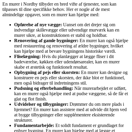
En murer i Nordby tilbyder en bred vifte af tjenester, som kan
tilpasses til dine specifikke behov. Her er nogle af de mest
almindelige opgaver, som en murer kan hjælpe med:
Opførelse af nye vægge:
Uanset om det drejer sig om
indvendige skillevægge eller udvendige murværk kan en
murer sikre, at konstruktionen er stabil og holdbar.
Renovering af gamle bygninger:
En murer kan også hjælpe
med restaurering og renovering af ældre bygninger, hvilket
kan hjælpe med at bevare bygningens historiske værdi.
Fliselægning:
Hvis du planlægger at lægge fliser i dit
badeværelse, køkken eller udendørsarealer, kan en murer
skabe et æstetisk og funktionelt resultat.
Opbygning af pejs eller skorsten:
En murer kan designe og
konstruere en pejs eller skorsten, der ikke blot er funktionel,
men også bidrager til indretningens stil.
Pudsning og efterbehandling:
Når murerarbejdet er udført,
kan en murer også hjælpe med at pudse væggene, så de får et
glat og flot finish.
Udvidelser og tilbygninger:
Drømmer du om mere plads i
hjemmet? En murer kan assistere med at udvide dit hjem ved
at bygge tilbygninger eller supplémentere eksisterende
strukturer.
Fundamentarbejde:
Et solidt fundament er grundlaget for
enhver bygning. En murer kan hjælpe med at lægge et