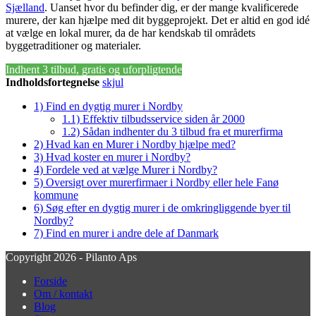
Sjælland
. Uanset hvor du befinder dig, er der mange kvalificerede
murere, der kan hjælpe med dit byggeprojekt. Det er altid en god idé
at vælge en lokal murer, da de har kendskab til områdets
byggetraditioner og materialer.
Indhent 3 tilbud, gratis og uforpligtende
Indholdsfortegnelse
skjul
1)
Find en dygtig murer i Nordby
1.1)
Effektiv tilbudsservice siden år 2000
1.2)
Sådan indhenter du 3 tilbud fra et murerfirma
2)
Hvad kan en Murer i Nordby hjælpe med?
3)
Hvad koster en murer i Nordby?
4)
Fordele ved at vælge Murer i Nordby?
5)
Oversigt over murerfirmaer i Nordby eller hele Fanø
kommune
6)
Søg efter en dygtig murer i de omkringliggende byer til
Nordby?
7)
Find en murer i andre dele af Danmark
Copyright 2026 - Pilanto Aps
Forside
Om / kontakt
Blog