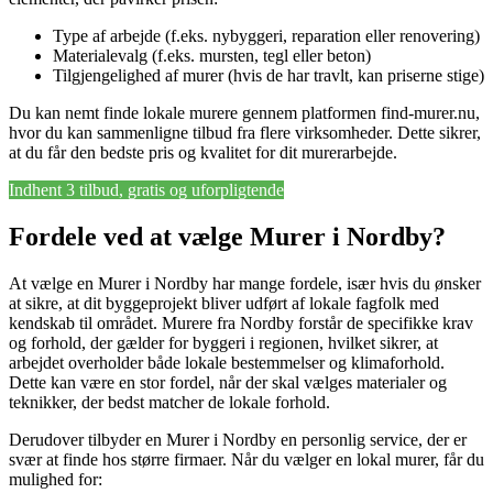
Type af arbejde (f.eks. nybyggeri, reparation eller renovering)
Materialevalg (f.eks. mursten, tegl eller beton)
Tilgjengelighed af murer (hvis de har travlt, kan priserne stige)
Du kan nemt finde lokale murere gennem platformen find-murer.nu,
hvor du kan sammenligne tilbud fra flere virksomheder. Dette sikrer,
at du får den bedste pris og kvalitet for dit murerarbejde.
Indhent 3 tilbud, gratis og uforpligtende
Fordele ved at vælge Murer i Nordby?
At vælge en Murer i Nordby har mange fordele, især hvis du ønsker
at sikre, at dit byggeprojekt bliver udført af lokale fagfolk med
kendskab til området. Murere fra Nordby forstår de specifikke krav
og forhold, der gælder for byggeri i regionen, hvilket sikrer, at
arbejdet overholder både lokale bestemmelser og klimaforhold.
Dette kan være en stor fordel, når der skal vælges materialer og
teknikker, der bedst matcher de lokale forhold.
Derudover tilbyder en Murer i Nordby en personlig service, der er
svær at finde hos større firmaer. Når du vælger en lokal murer, får du
mulighed for: