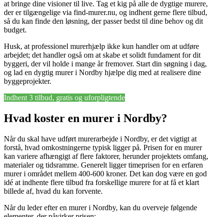
at bringe dine visioner til live. Tag et kig på alle de dygtige murere,
der er tilgængelige via find-murer.nu, og indhent gerne flere tilbud,
så du kan finde den løsning, der passer bedst til dine behov og dit
budget.
Husk, at professionel murerhjælp ikke kun handler om at udføre
arbejdet; det handler også om at skabe et solidt fundament for dit
byggeri, der vil holde i mange år fremover. Start din søgning i dag,
og lad en dygtig murer i Nordby hjælpe dig med at realisere dine
byggeprojekter.
Indhent 3 tilbud, gratis og uforpligtende
Hvad koster en murer i Nordby?
Når du skal have udført murerarbejde i Nordby, er det vigtigt at
forstå, hvad omkostningerne typisk ligger på. Prisen for en murer
kan variere afhængigt af flere faktorer, herunder projektets omfang,
materialer og tidsramme. Generelt ligger timeprisen for en erfaren
murer i området mellem 400-600 kroner. Det kan dog være en god
idé at indhente flere tilbud fra forskellige murere for at få et klart
billede af, hvad du kan forvente.
Når du leder efter en murer i Nordby, kan du overveje følgende
elementer, der påvirker prisen: