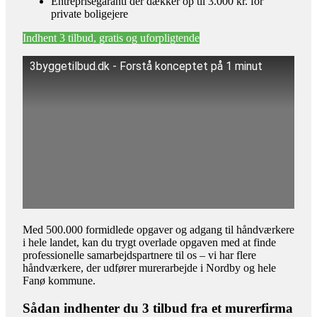
Entreprisegaranti der dækker op til 3.000 kr. for
private boligejere
Indhent 3 tilbud, gratis og uforpligtende
3byggetilbud.dk - Forstå konceptet på 1 minut
Med 500.000 formidlede opgaver og adgang til håndværkere
i hele landet, kan du trygt overlade opgaven med at finde
professionelle samarbejdspartnere til os – vi har flere
håndværkere, der udfører murerarbejde i Nordby og hele
Fanø kommune.
Sådan indhenter du 3 tilbud fra et murerfirma