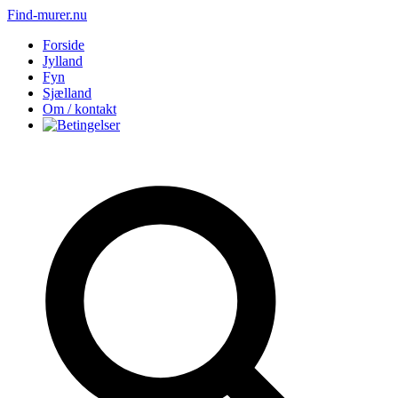
Find-murer.nu
Forside
Jylland
Fyn
Sjælland
Om / kontakt