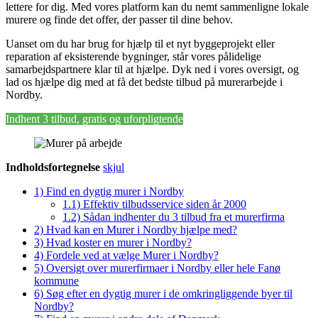
lettere for dig. Med vores platform kan du nemt sammenligne lokale
murere og finde det offer, der passer til dine behov.
Uanset om du har brug for hjælp til et nyt byggeprojekt eller
reparation af eksisterende bygninger, står vores pålidelige
samarbejdspartnere klar til at hjælpe. Dyk ned i vores oversigt, og
lad os hjælpe dig med at få det bedste tilbud på murerarbejde i
Nordby.
Indhent 3 tilbud, gratis og uforpligtende
Indholdsfortegnelse
skjul
1)
Find en dygtig murer i Nordby
1.1)
Effektiv tilbudsservice siden år 2000
1.2)
Sådan indhenter du 3 tilbud fra et murerfirma
2)
Hvad kan en Murer i Nordby hjælpe med?
3)
Hvad koster en murer i Nordby?
4)
Fordele ved at vælge Murer i Nordby?
5)
Oversigt over murerfirmaer i Nordby eller hele Fanø
kommune
6)
Søg efter en dygtig murer i de omkringliggende byer til
Nordby?