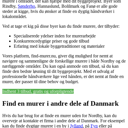
murere i området, der kan hjælpe med dit byggeprojekt. Byer som
Rindby,
Sønderho
, Hannaslund, Bolilmark og Fanø er alle gode
steder at kigge, hvis du ønsker at finde en dygtig håndværker i
lokalområdet.
Ved at tage et kig på disse byer kan du finde murere, der tilbyder:
Specialiserede ydelser inden for murerarbejde
Konkurrencedygtige priser og gode tilbud
Erfaring med lokale byggetraditioner og materialer
Vores platform, find-murer.nu, giver dig mulighed for nemt at
navigere og sammenligne de forskellige murere i både Nordby og de
nærliggende områder. Du kan også anmode om tilbud, så du kan
finde den bedste løsning til dit byggeprojekt. Med et udvalg af
professionelle håndværkere lige ved hånden, er det nemt at finde en
murer, der passer til dine behov og budget.
Indhent 3 tilbud, gratis og uforpligtende
Find en murer i andre dele af Danmark
Hvis du har brug for at finde en murer uden for Nordby, kan du
overveje at kontakte et firma i andre dele af Danmark. For eksempel
kan du finde dygtige murere i en by i
Jylland
, på
Fyn
eller på