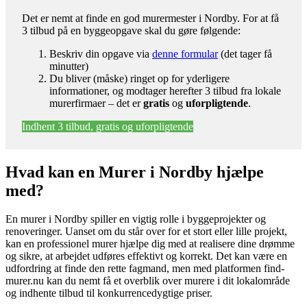
Det er nemt at finde en god murermester i Nordby. For at få
3 tilbud på en byggeopgave skal du gøre følgende:
Beskriv din opgave via
denne formular
(det tager få
minutter)
Du bliver (måske) ringet op for yderligere
informationer, og modtager herefter 3 tilbud fra lokale
murerfirmaer – det er
gratis
og
uforpligtende
.
Indhent 3 tilbud, gratis og uforpligtende
Hvad kan en Murer i Nordby hjælpe
med?
En murer i Nordby spiller en vigtig rolle i byggeprojekter og
renoveringer. Uanset om du står over for et stort eller lille projekt,
kan en professionel murer hjælpe dig med at realisere dine drømme
og sikre, at arbejdet udføres effektivt og korrekt. Det kan være en
udfordring at finde den rette fagmand, men med platformen find-
murer.nu kan du nemt få et overblik over murere i dit lokalområde
og indhente tilbud til konkurrencedygtige priser.