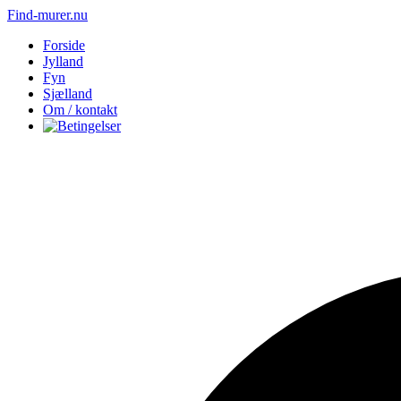
Find-murer.nu
Forside
Jylland
Fyn
Sjælland
Om / kontakt