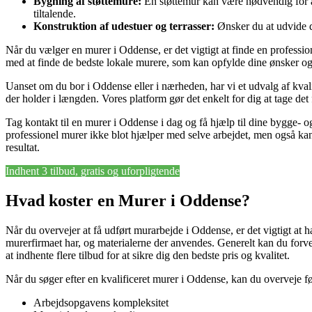
Bygning af støttemure:
En støttemur kan være nødvendig for at
tiltalende.
Konstruktion af udestuer og terrasser:
Ønsker du at udvide d
Når du vælger en murer i Oddense, er det vigtigt at finde en profession
med at finde de bedste lokale murere, som kan opfylde dine ønsker og 
Uanset om du bor i Oddense eller i nærheden, har vi et udvalg af kvalif
der holder i længden. Vores platform gør det enkelt for dig at tage de
Tag kontakt til en murer i Oddense i dag og få hjælp til dine bygge- 
professionel murer ikke blot hjælper med selve arbejdet, men også kan
resultat.
Indhent 3 tilbud, gratis og uforpligtende
Hvad koster en Murer i Oddense?
Når du overvejer at få udført murarbejde i Oddense, er det vigtigt at
murerfirmaet har, og materialerne der anvendes. Generelt kan du forve
at indhente flere tilbud for at sikre dig den bedste pris og kvalitet.
Når du søger efter en kvalificeret murer i Oddense, kan du overveje f
Arbejdsopgavens kompleksitet