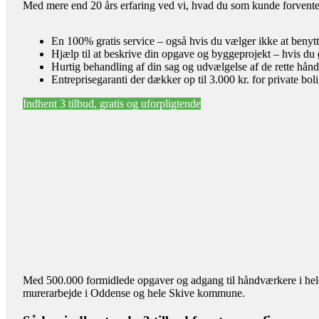
Med mere end 20 års erfaring ved vi, hvad du som kunde forventer 
En 100% gratis service – også hvis du vælger ikke at benyt
Hjælp til at beskrive din opgave og byggeprojekt – hvis du 
Hurtig behandling af din sag og udvælgelse af de rette hån
Entreprisegaranti der dækker op til 3.000 kr. for private bol
Indhent 3 tilbud, gratis og uforpligtende
Med 500.000 formidlede opgaver og adgang til håndværkere i hele l
murerarbejde i Oddense og hele Skive kommune.