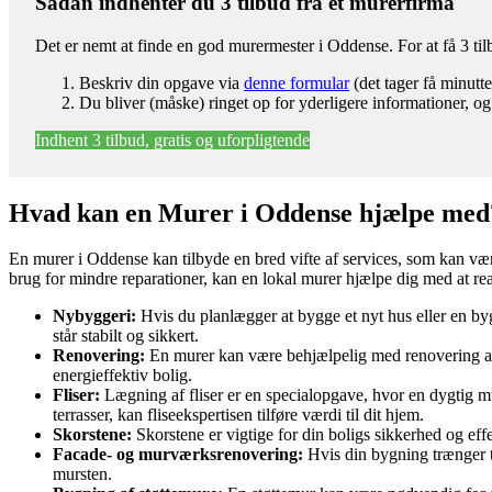
Sådan indhenter du 3 tilbud fra et murerfirma
Det er nemt at finde en god murermester i Oddense. For at få 3 t
Beskriv din opgave via
denne formular
(det tager få minutte
Du bliver (måske) ringet op for yderligere informationer, og
Indhent 3 tilbud, gratis og uforpligtende
Hvad kan en Murer i Oddense hjælpe med
En murer i Oddense kan tilbyde en bred vifte af services, som kan vær
brug for mindre reparationer, kan en lokal murer hjælpe dig med at re
Nybyggeri:
Hvis du planlægger at bygge et nyt hus eller en b
står stabilt og sikkert.
Renovering:
En murer kan være behjælpelig med renovering af æ
energieffektiv bolig.
Fliser:
Lægning af fliser er en specialopgave, hvor en dygtig m
terrasser, kan fliseekspertisen tilføre værdi til dit hjem.
Skorstene:
Skorstene er vigtige for din boligs sikkerhed og eff
Facade- og murværksrenovering:
Hvis din bygning trænger ti
mursten.