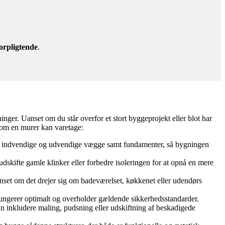
orpligtende
.
ger. Uanset om du står overfor et stort byggeprojekt eller blot har
 som en murer kan varetage:
åde indvendige og udvendige vægge samt fundamenter, så bygningen
skifte gamle klinker eller forbedre isoleringen for at opnå en mere
nset om det drejer sig om badeværelset, køkkenet eller udendørs
e fungerer optimalt og overholder gældende sikkerhedsstandarder.
an inkludere maling, pudsning eller udskiftning af beskadigede