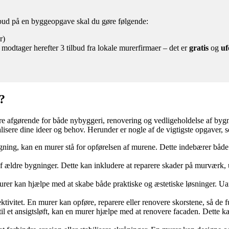
ilbud på en byggeopgave skal du gøre følgende:
r)
 modtager herefter 3 tilbud fra lokale murerfirmaer – det er
gratis
og
uf
?
e afgørende for både nybyggeri, renovering og vedligeholdelse af bygnin
alisere dine ideer og behov. Herunder er nogle af de vigtigste opgaver,
ygning, kan en murer stå for opførelsen af murene. Dette indebærer b
ldre bygninger. Dette kan inkludere at reparere skader på murværk, ud
urer kan hjælpe med at skabe både praktiske og æstetiske løsninger. Ua
ektivitet. En murer kan opføre, reparere eller renovere skorstene, så d
l et ansigtsløft, kan en murer hjælpe med at renovere facaden. Dette k