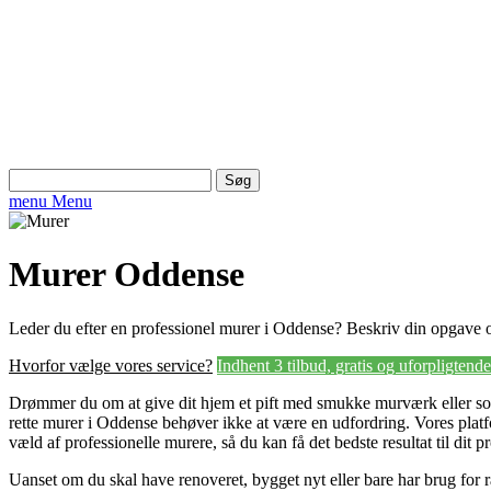
Søg
efter:
menu
Menu
Murer Oddense
Leder du efter en professionel murer i Oddense? Beskriv din opgave o
Hvorfor vælge vores service?
Indhent 3 tilbud, gratis og uforpligtende
Drømmer du om at give dit hjem et pift med smukke murværk eller sol
rette murer i Oddense behøver ikke at være en udfordring. Vores platf
væld af professionelle murere, så du kan få det bedste resultat til dit pr
Uanset om du skal have renoveret, bygget nyt eller bare har brug for rå