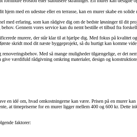
 forhindre erosion eller stabilisere skråninger. En murer kan designe o
it hjem med en udestue eller en terrasse, kan en murer skabe en solide
el med erfaring, som kan rådgive dig om de bedste løsninger til dit proj
behov. Gennem vores service kan du nemt bestille et tilbud fra forskel
icerede murere, der står klar til at hjælpe dig. Med fokus på kvalitet o
t første skridt mod dit næste byggeprojekt, så du hurtigt kan komme vid
og renoveringsbehov. Med så mange muligheder tilgængelige, er det nemt a
 give værdifuld rådgivning omkring materialer, design og konstruktionst
 have en idé om, hvad omkostningerne kan være. Prisen på en murer kan v
nte, at timepriserne for en murer ligger mellem 400 og 600 kr. Dette in
ølgende faktorer: