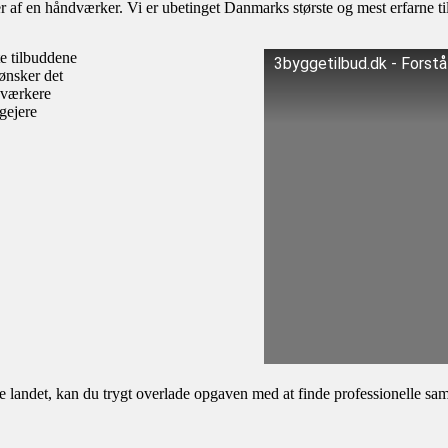
af en håndværker. Vi er ubetinget Danmarks største og mest erfarne til
te tilbuddene
3byggetilbud.dk - Forst
ønsker det
dværkere
igejere
andet, kan du trygt overlade opgaven med at finde professionelle samar