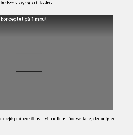
budsservice, og vi tilbyder:
å konceptet på 1 minut
bejdspartnere til os – vi har flere håndværkere, der udfører