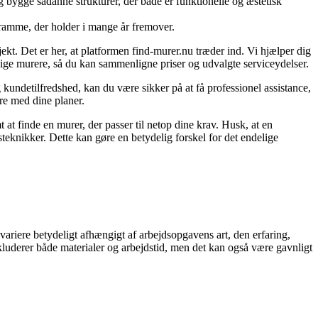
g bygge sådanne strukturer, der både er funktionelle og æstetisk
 ramme, der holder i mange år fremover.
ekt. Det er her, at platformen find-murer.nu træder ind. Vi hjælper dig
lige murere, så du kan sammenligne priser og udvalgte serviceydelser.
g kundetilfredshed, kan du være sikker på at få professionel assistance,
ere med dine planer.
t finde en murer, der passer til netop dine krav. Husk, at en
eknikker. Dette kan gøre en betydelig forskel for det endelige
ariere betydeligt afhængigt af arbejdsopgavens art, den erfaring,
kluderer både materialer og arbejdstid, men det kan også være gavnligt