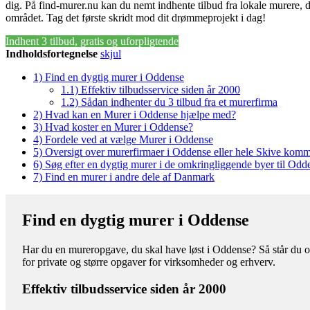
dig. På find-murer.nu kan du nemt indhente tilbud fra lokale murere, de
området. Tag det første skridt mod dit drømmeprojekt i dag!
Indhent 3 tilbud, gratis og uforpligtende
Indholdsfortegnelse
skjul
1)
Find en dygtig murer i Oddense
1.1)
Effektiv tilbudsservice siden år 2000
1.2)
Sådan indhenter du 3 tilbud fra et murerfirma
2)
Hvad kan en Murer i Oddense hjælpe med?
3)
Hvad koster en Murer i Oddense?
4)
Fordele ved at vælge Murer i Oddense
5)
Oversigt over murerfirmaer i Oddense eller hele Skive kom
6)
Søg efter en dygtig murer i de omkringliggende byer til Odd
7)
Find en murer i andre dele af Danmark
Find en dygtig murer i Oddense
Har du en mureropgave, du skal have løst i Oddense? Så står du ov
for private og større opgaver for virksomheder og erhverv.
Effektiv tilbudsservice siden år 2000