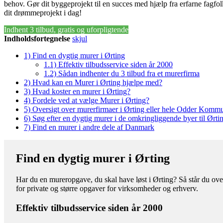
behov. Gør dit byggeprojekt til en succes med hjælp fra erfarne fagfol
dit drømmeprojekt i dag!
Indhent 3 tilbud, gratis og uforpligtende
Indholdsfortegnelse
skjul
1)
Find en dygtig murer i Ørting
1.1)
Effektiv tilbudsservice siden år 2000
1.2)
Sådan indhenter du 3 tilbud fra et murerfirma
2)
Hvad kan en Murer i Ørting hjælpe med?
3)
Hvad koster en murer i Ørting?
4)
Fordele ved at vælge Murer i Ørting?
5)
Oversigt over murerfirmaer i Ørting eller hele Odder Komm
6)
Søg efter en dygtig murer i de omkringliggende byer til Ørti
7)
Find en murer i andre dele af Danmark
Find en dygtig murer i Ørting
Har du en mureropgave, du skal have løst i Ørting? Så står du over
for private og større opgaver for virksomheder og erhverv.
Effektiv tilbudsservice siden år 2000