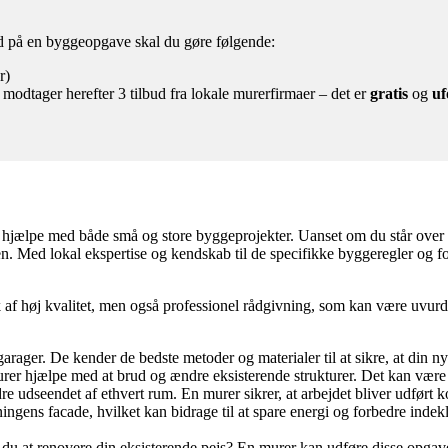
bud på en byggeopgave skal du gøre følgende:
r)
 modtager herefter 3 tilbud fra lokale murerfirmaer – det er
gratis
og
uf
n hjælpe med både små og store byggeprojekter. Uanset om du står over f
sen. Med lokal ekspertise og kendskab til de specifikke byggeregler og 
af høj kvalitet, men også professionel rådgivning, som kan være uvurde
arager. De kender de bedste metoder og materialer til at sikre, at din n
er hjælpe med at brud og ændre eksisterende strukturer. Det kan være al
 udseendet af ethvert rum. En murer sikrer, at arbejdet bliver udført korr
gens facade, hvilket kan bidrage til at spare energi og forbedre indekli
r du at renovere din eksisterende pejs? En murer kan udføre disse opg