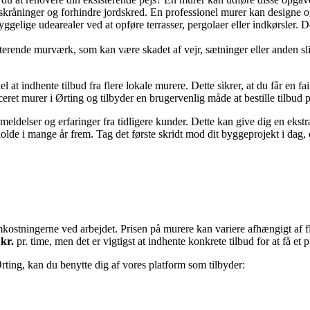
af skråninger og forhindre jordskred. En professionel murer kan designe o
elige udearealer ved at opføre terrasser, pergolaer eller indkørsler. 
sterende murværk, som kan være skadet af vejr, sætninger eller anden s
 at indhente tilbud fra flere lokale murere. Dette sikrer, at du får en f
ceret murer i Ørting og tilbyder en brugervenlig måde at bestille tilbud p
eldelser og erfaringer fra tidligere kunder. Dette kan give dig en ekstra t
l holde i mange år frem. Tag det første skridt mod dit byggeprojekt i dag, 
 omkostningerne ved arbejdet. Prisen på murere kan variere afhængigt af f
 kr.
pr. time, men det er vigtigst at indhente konkrete tilbud for at få et 
i Ørting, kan du benytte dig af vores platform som tilbyder: