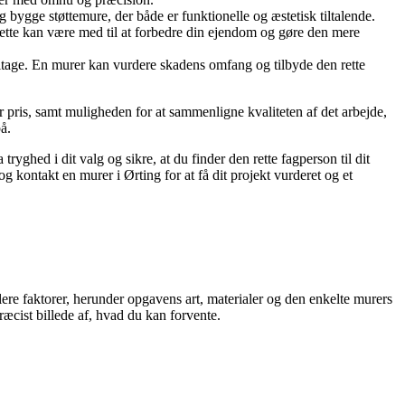
g bygge støttemure, der både er funktionelle og æstetisk tiltalende.
Dette kan være med til at forbedre din ejendom og gøre den mere
litage. En murer kan vurdere skadens omfang og tilbyde den rette
air pris, samt muligheden for at sammenligne kvaliteten af det arbejde,
å.
ryghed i dit valg og sikre, at du finder den rette fagperson til dit
og kontakt en murer i Ørting for at få dit projekt vurderet og et
lere faktorer, herunder opgavens art, materialer og den enkelte murers
præcist billede af, hvad du kan forvente.