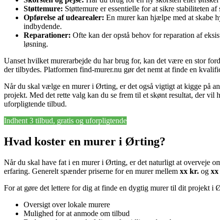
Støttemure:
Støttemure er essentielle for at sikre stabiliteten 
Opførelse af udearealer:
En murer kan hjælpe med at skabe hygg
indbydende.
Reparationer:
Ofte kan der opstå behov for reparation af eksi
løsning.
Uanset hvilket murerarbejde du har brug for, kan det være en stor fordel
der tilbydes. Platformen find-murer.nu gør det nemt at finde en kvalifi
Når du skal vælge en murer i Ørting, er det også vigtigt at kigge på anm
projekt. Med det rette valg kan du se frem til et skønt resultat, der vi
uforpligtende tilbud.
Indhent 3 tilbud, gratis og uforpligtende
Hvad koster en murer i Ørting?
Når du skal have fat i en murer i Ørting, er det naturligt at overveje
erfaring. Generelt spænder priserne for en murer mellem
xx kr.
og
xx
For at gøre det lettere for dig at finde en dygtig murer til dit projekt 
Oversigt over lokale murere
Mulighed for at anmode om tilbud