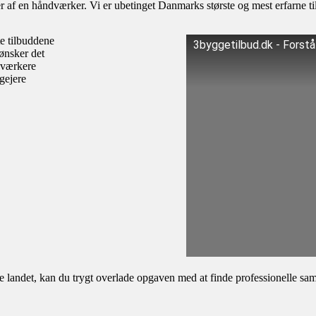
af en håndværker. Vi er ubetinget Danmarks største og mest erfarne til
te tilbuddene
3byggetilbud.dk - Forst
ønsker det
dværkere
igejere
andet, kan du trygt overlade opgaven med at finde professionelle samar