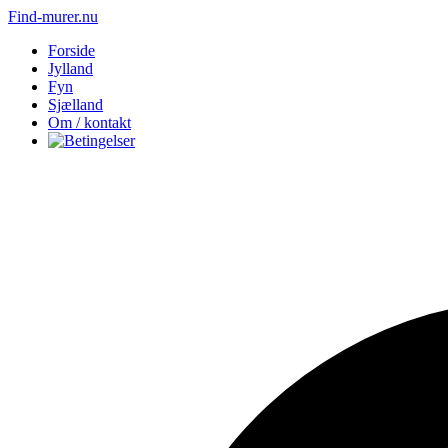
Find-murer.nu
Forside
Jylland
Fyn
Sjælland
Om / kontakt