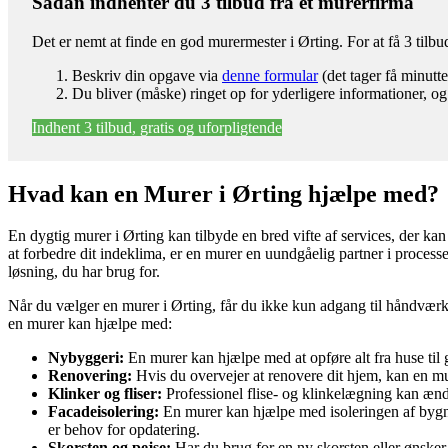
Sådan indhenter du 3 tilbud fra et murerfirma
Det er nemt at finde en god murermester i Ørting. For at få 3 til
Beskriv din opgave via
denne formular
(det tager få minutte
Du bliver (måske) ringet op for yderligere informationer, og
Indhent 3 tilbud, gratis og uforpligtende
Hvad kan en Murer i Ørting hjælpe med?
En dygtig murer i Ørting kan tilbyde en bred vifte af services, der ka
at forbedre dit indeklima, er en murer en uundgåelig partner i proces
løsning, du har brug for.
Når du vælger en murer i Ørting, får du ikke kun adgang til håndværk 
en murer kan hjælpe med:
Nybyggeri:
En murer kan hjælpe med at opføre alt fra huse til g
Renovering:
Hvis du overvejer at renovere dit hjem, kan en mur
Klinker og fliser:
Professionel flise- og klinkelægning kan ændre
Facadeisolering:
En murer kan hjælpe med isoleringen af bygnin
er behov for opdatering.
Skorsten og pejse:
Har du brug for en ny skorsten eller ønske