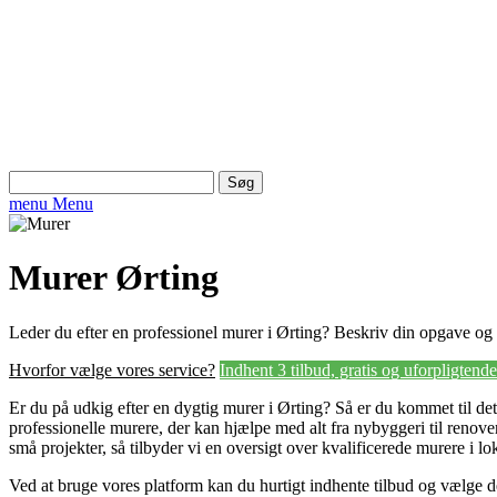
Søg
efter:
menu
Menu
Murer Ørting
Leder du efter en professionel murer i Ørting? Beskriv din opgave og i
Hvorfor vælge vores service?
Indhent 3 tilbud, gratis og uforpligtende
Er du på udkig efter en dygtig murer i Ørting? Så er du kommet til det
professionelle murere, der kan hjælpe med alt fra nybyggeri til renove
små projekter, så tilbyder vi en oversigt over kvalificerede murere i l
Ved at bruge vores platform kan du hurtigt indhente tilbud og vælge den