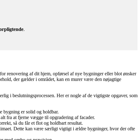
orpligtende
.
or renovering af dit hjem, opførsel af nye bygninger eller blot ønsker
forhold, der gælder i området, kan en murer være den nøjagtige
rlig i beslutningsprocessen. Her er nogle af de vigtigste opgaver, som
ye bygning er solid og holdbar.
t fra at fjerne vægge til opgradering af facader.
ekt, så du får et flot og holdbart resultat.
maet. Dette kan være særligt vigtigt i ældre bygninger, hvor der ofte
aver med omhu og præcision.