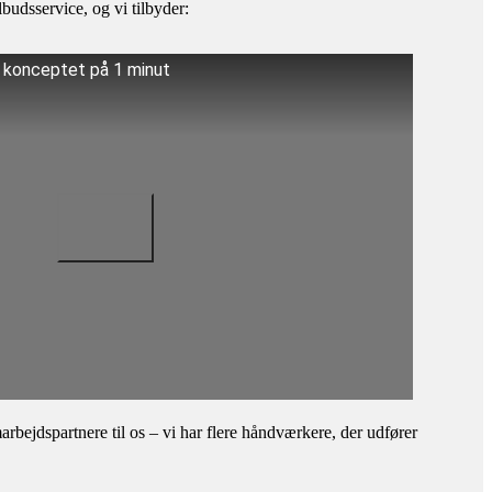
budsservice, og vi tilbyder:
å konceptet på 1 minut
bejdspartnere til os – vi har flere håndværkere, der udfører