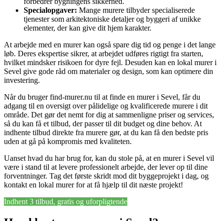
forbedrer bygningens sikkerhed.
Specialopgaver:
Mange murere tilbyder specialiserede
tjenester som arkitektoniske detaljer og byggeri af unikke
elementer, der kan give dit hjem karakter.
At arbejde med en murer kan også spare dig tid og penge i det lange
løb. Deres ekspertise sikrer, at arbejdet udføres rigtigt fra starten,
hvilket mindsker risikoen for dyre fejl. Desuden kan en lokal murer i
Sevel give gode råd om materialer og design, som kan optimere din
investering.
Når du bruger find-murer.nu til at finde en murer i Sevel, får du
adgang til en oversigt over pålidelige og kvalificerede murere i dit
område. Det gør det nemt for dig at sammenligne priser og services,
så du kan få et tilbud, der passer til dit budget og dine behov. At
indhente tilbud direkte fra murere gør, at du kan få den bedste pris
uden at gå på kompromis med kvaliteten.
Uanset hvad du har brug for, kan du stole på, at en murer i Sevel vil
være i stand til at levere professionelt arbejde, der lever op til dine
forventninger. Tag det første skridt mod dit byggeprojekt i dag, og
kontakt en lokal murer for at få hjælp til dit næste projekt!
Indhent 3 tilbud, gratis og uforpligtende