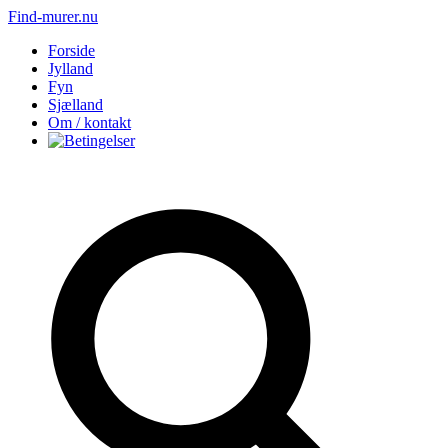
Find-murer.nu
Forside
Jylland
Fyn
Sjælland
Om / kontakt