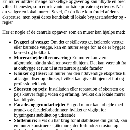
En murer udfører mange forskellige opgaver og kan tilbyde en bred
vifte af tjenester, som er relevante for både private og erhverv. Når
du vælger en lokal murer i Sevel, får du ikke kun fordel af deres
ekspertise, men også deres kendskab til lokale byggestandarder og -
regler.
Her er nogle af de centrale opgaver, som en murer kan hjælpe med:
Byggeri af vægge:
Om det er skillevægge, isolerede vægge
eller bærende vægge, kan en murer sørge for, at de er bygget
korrekt og holdbart.
Murerarbejde til renovering:
En murer kan være
afgørende, når du skal renovere dit hjem. Det kan være alt fra
at ombygge et rum til at restaurere gamle facader.
Klinker og fliser:
En murer har den nødvendige ekspertise til
at lægge fliser og klinker, hvilket kan give dit hjem et flot og
professionelt look.
Skorsten og pejs:
Installation eller reparation af skorsten og
pejs kræver faglig viden og erfaring, hvilket din lokale murer
kan tilbyde.
Facade- og grundarbejde:
En god murer kan arbejde med
grund- og facadeforbedringer, hvilket er vigtigt for
bygningens stabilitet og udseende.
Støttemure:
Hvis du har brug for at stabilisere din grund, kan
en murer konstruere støttemure, der forhindrer erosion og