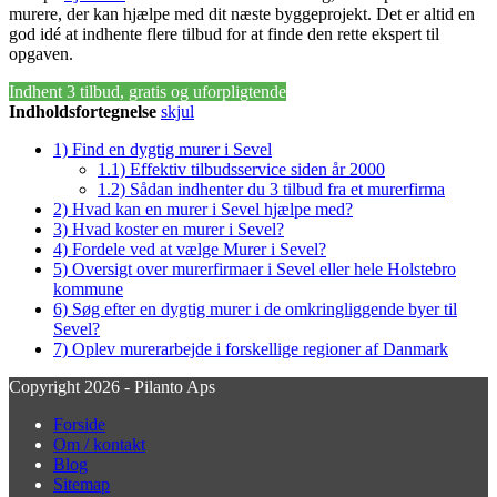
murere, der kan hjælpe med dit næste byggeprojekt. Det er altid en
god idé at indhente flere tilbud for at finde den rette ekspert til
opgaven.
Indhent 3 tilbud, gratis og uforpligtende
Indholdsfortegnelse
skjul
1)
Find en dygtig murer i Sevel
1.1)
Effektiv tilbudsservice siden år 2000
1.2)
Sådan indhenter du 3 tilbud fra et murerfirma
2)
Hvad kan en murer i Sevel hjælpe med?
3)
Hvad koster en murer i Sevel?
4)
Fordele ved at vælge Murer i Sevel?
5)
Oversigt over murerfirmaer i Sevel eller hele Holstebro
kommune
6)
Søg efter en dygtig murer i de omkringliggende byer til
Sevel?
7)
Oplev murerarbejde i forskellige regioner af Danmark
Copyright 2026 - Pilanto Aps
Forside
Om / kontakt
Blog
Sitemap