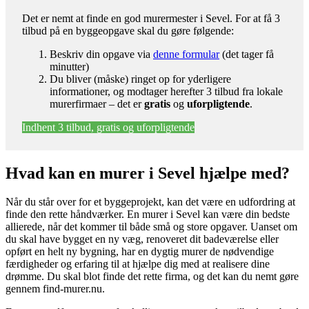
Det er nemt at finde en god murermester i Sevel. For at få 3
tilbud på en byggeopgave skal du gøre følgende:
Beskriv din opgave via
denne formular
(det tager få
minutter)
Du bliver (måske) ringet op for yderligere
informationer, og modtager herefter 3 tilbud fra lokale
murerfirmaer – det er
gratis
og
uforpligtende
.
Indhent 3 tilbud, gratis og uforpligtende
Hvad kan en murer i Sevel hjælpe med?
Når du står over for et byggeprojekt, kan det være en udfordring at
finde den rette håndværker. En murer i Sevel kan være din bedste
allierede, når det kommer til både små og store opgaver. Uanset om
du skal have bygget en ny væg, renoveret dit badeværelse eller
opført en helt ny bygning, har en dygtig murer de nødvendige
færdigheder og erfaring til at hjælpe dig med at realisere dine
drømme. Du skal blot finde det rette firma, og det kan du nemt gøre
gennem find-murer.nu.