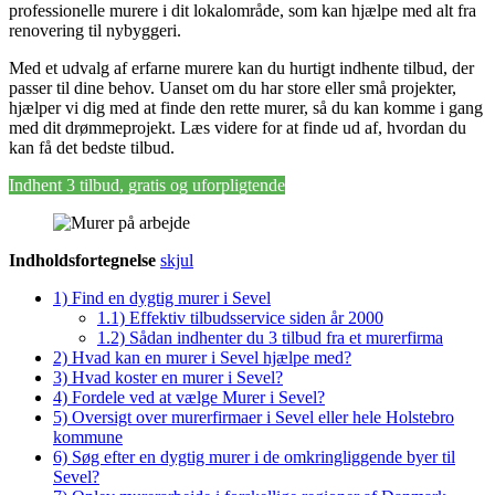
professionelle murere i dit lokalområde, som kan hjælpe med alt fra
renovering til nybyggeri.
Med et udvalg af erfarne murere kan du hurtigt indhente tilbud, der
passer til dine behov. Uanset om du har store eller små projekter,
hjælper vi dig med at finde den rette murer, så du kan komme i gang
med dit drømmeprojekt. Læs videre for at finde ud af, hvordan du
kan få det bedste tilbud.
Indhent 3 tilbud, gratis og uforpligtende
Indholdsfortegnelse
skjul
1)
Find en dygtig murer i Sevel
1.1)
Effektiv tilbudsservice siden år 2000
1.2)
Sådan indhenter du 3 tilbud fra et murerfirma
2)
Hvad kan en murer i Sevel hjælpe med?
3)
Hvad koster en murer i Sevel?
4)
Fordele ved at vælge Murer i Sevel?
5)
Oversigt over murerfirmaer i Sevel eller hele Holstebro
kommune
6)
Søg efter en dygtig murer i de omkringliggende byer til
Sevel?