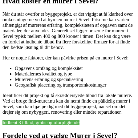
Hvad koster en murer i Sevel?
Når du står overfor et byggeprojekt, er det vigtigt at få klarhed over
omkostningerne ved at hyre en murer i Sevel. Priserne kan variere
afhængigt af murerens erfaring, kompleksiteten af opgaven samt de
materialer, der anvendes. Generelt set ligger priserne for murere i
Sevel typisk mellem 400 og 800 kroner i timen. Det kan dog være
en fordel at indhente tilbud fra flere forskellige firmaer for at finde
den bedste løsning til dit behov.
Her er nogle faktorer, der kan påvirke prisen på en murer i Sevel:
Opgavens omfang og kompleksitet
Materialernes kvalitet og type
Murerens erfaring og specialisering
Geografisk placering og transportomkostninger
Identificer dit projekt og få skræddersyede tilbud fra lokale murere.
Ved at bruge find-murer.nu kan du nemt finde en pålidelig murer i
Sevel, som kan hjælpe dig med dit byggeprojekt, uanset om det
drejer sig om nybyggeri, renovering eller mindre reparationer.
Indhent 3 tilbud, gratis og uforpligtende
Fordele ved at vælge Murer i Sevel?