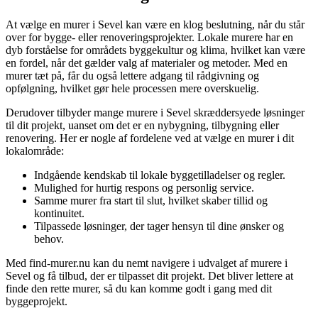
At vælge en murer i Sevel kan være en klog beslutning, når du står
over for bygge- eller renoveringsprojekter. Lokale murere har en
dyb forståelse for områdets byggekultur og klima, hvilket kan være
en fordel, når det gælder valg af materialer og metoder. Med en
murer tæt på, får du også lettere adgang til rådgivning og
opfølgning, hvilket gør hele processen mere overskuelig.
Derudover tilbyder mange murere i Sevel skræddersyede løsninger
til dit projekt, uanset om det er en nybygning, tilbygning eller
renovering. Her er nogle af fordelene ved at vælge en murer i dit
lokalområde:
Indgående kendskab til lokale byggetilladelser og regler.
Mulighed for hurtig respons og personlig service.
Samme murer fra start til slut, hvilket skaber tillid og
kontinuitet.
Tilpassede løsninger, der tager hensyn til dine ønsker og
behov.
Med find-murer.nu kan du nemt navigere i udvalget af murere i
Sevel og få tilbud, der er tilpasset dit projekt. Det bliver lettere at
finde den rette murer, så du kan komme godt i gang med dit
byggeprojekt.