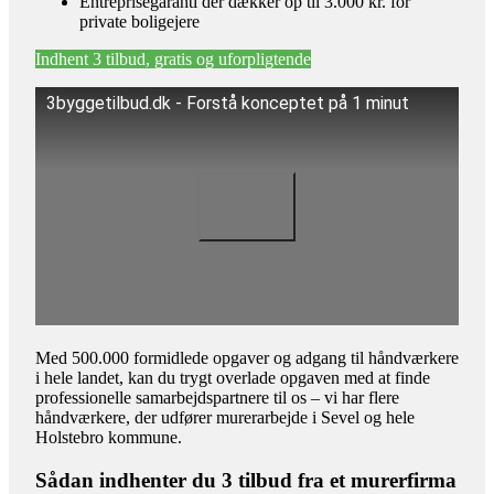
Entreprisegaranti der dækker op til 3.000 kr. for
private boligejere
Indhent 3 tilbud, gratis og uforpligtende
3byggetilbud.dk - Forstå konceptet på 1 minut
Med 500.000 formidlede opgaver og adgang til håndværkere
i hele landet, kan du trygt overlade opgaven med at finde
professionelle samarbejdspartnere til os – vi har flere
håndværkere, der udfører murerarbejde i Sevel og hele
Holstebro kommune.
Sådan indhenter du 3 tilbud fra et murerfirma