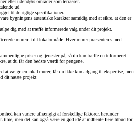
kener eller udendørs områder som terrasser.
talende ud.
get til de rigtige specifikationer.
are bygningens autentiske karakter samtidig med at sikre, at den er
lpe dig med at træffe informerede valg under dit projekt.
lificerede murere i dit lokalområde. Hver murer præsenteres med
sammenligne priser og tjenester på, så du kan træffe en informeret
ikre, at du får den bedste værdi for pengene.
ed at vælge en lokal murer, får du ikke kun adgang til ekspertise, men
d dit næste projekt.
omhed kan variere afhængigt af forskellige faktorer, herunder
r. time, men det kan også være en god idé at indhente flere tilbud for