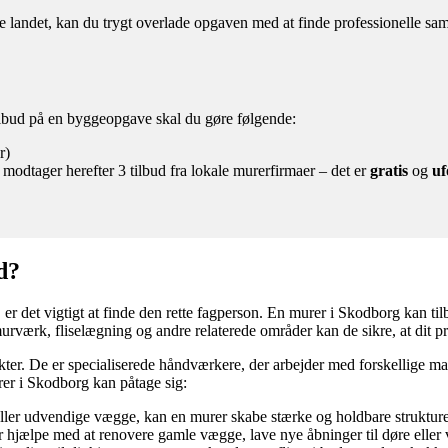
andet, kan du trygt overlade opgaven med at finde professionelle samar
tilbud på en byggeopgave skal du gøre følgende:
r)
 modtager herefter 3 tilbud fra lokale murerfirmaer – det er
gratis
og
uf
d?
le, er det vigtigt at finde den rette fagperson. En murer i Skodborg kan t
ærk, fliselægning og andre relaterede områder kan de sikre, at dit pro
ekter. De er specialiserede håndværkere, der arbejder med forskellige m
er i Skodborg kan påtage sig:
ler udvendige vægge, kan en murer skabe stærke og holdbare strukturer
 hjælpe med at renovere gamle vægge, lave nye åbninger til døre eller v