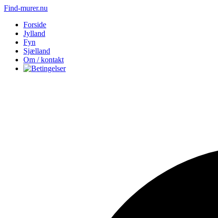
Find-murer.nu
Forside
Jylland
Fyn
Sjælland
Om / kontakt