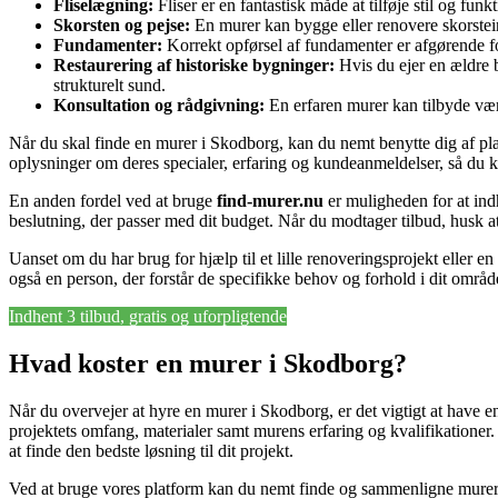
Fliselægning:
Fliser er en fantastisk måde at tilføje stil og fun
Skorsten og pejse:
En murer kan bygge eller renovere skorsteine
Fundamenter:
Korrekt opførsel af fundamenter er afgørende for 
Restaurering af historiske bygninger:
Hvis du ejer en ældre b
strukturelt sund.
Konsultation og rådgivning:
En erfaren murer kan tilbyde vær
Når du skal finde en murer i Skodborg, kan du nemt benytte dig af p
oplysninger om deres specialer, erfaring og kundeanmeldelser, så du k
En anden fordel ved at bruge
find-murer.nu
er muligheden for at indh
beslutning, der passer med dit budget. Når du modtager tilbud, husk at 
Uanset om du har brug for hjælp til et lille renoveringsprojekt eller 
også en person, der forstår de specifikke behov og forhold i dit områd
Indhent 3 tilbud, gratis og uforpligtende
Hvad koster en murer i Skodborg?
Når du overvejer at hyre en murer i Skodborg, er det vigtigt at have 
projektets omfang, materialer samt murens erfaring og kvalifikationer.
at finde den bedste løsning til dit projekt.
Ved at bruge vores platform kan du nemt finde og sammenligne murere