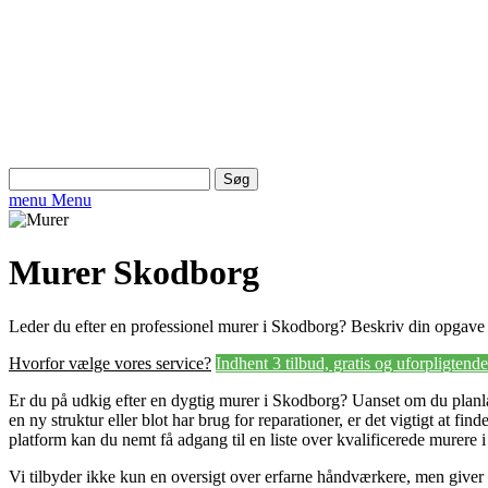
Søg
efter:
menu
Menu
Murer Skodborg
Leder du efter en professionel murer i Skodborg? Beskriv din opgave 
Hvorfor vælge vores service?
Indhent 3 tilbud, gratis og uforpligtende
Er du på udkig efter en dygtig murer i Skodborg? Uanset om du planl
en ny struktur eller blot har brug for reparationer, er det vigtigt at fi
platform kan du nemt få adgang til en liste over kvalificerede murere i
Vi tilbyder ikke kun en oversigt over erfarne håndværkere, men giver 