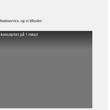
budsservice, og vi tilbyder:
å konceptet på 1 minut