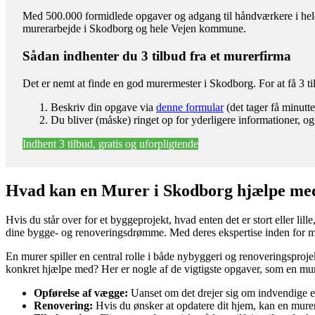
Med 500.000 formidlede opgaver og adgang til håndværkere i hele l
murerarbejde i Skodborg og hele Vejen kommune.
Sådan indhenter du 3 tilbud fra et murerfirma
Det er nemt at finde en god murermester i Skodborg. For at få 3 
Beskriv din opgave via
denne formular
(det tager få minutte
Du bliver (måske) ringet op for yderligere informationer, og
Indhent 3 tilbud, gratis og uforpligtende
Hvad kan en Murer i Skodborg hjælpe me
Hvis du står over for et byggeprojekt, hvad enten det er stort eller lil
dine bygge- og renoveringsdrømme. Med deres ekspertise inden for murv
En murer spiller en central rolle i både nybyggeri og renoveringsproj
konkret hjælpe med? Her er nogle af de vigtigste opgaver, som en mur
Opførelse af vægge:
Uanset om det drejer sig om indvendige el
Renovering:
Hvis du ønsker at opdatere dit hjem, kan en murer