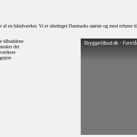
af en håndværker. Vi er ubetinget Danmarks største og mest erfarne til
te tilbuddene
3byggetilbud.dk - Forst
ønsker det
dværkere
igejere