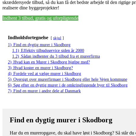
skræddersyede tilbud, så du kan få det bedste arbejde til den rigtige p
realisere dine byggeprojekter!
Indhent 3 tilbud, gratis og uforpligtende
Indholdsfortegnelse
skjul
1)
Find en dygtig murer i Skodborg
1.1)
Effektiv tilbudsservice siden år 2000
1.2)
Sådan indhenter du 3 tilbud fra et murerfirma
2)
Hvad kan en Murer i Skodborg hjælpe med?
3)
Hvad koster en murer i Skodborg?
4)
Fordele ved at vælge murer i Skodborg
5)
Oversigt over murerfirmaer i Skodborg eller hele Vejen kommune
6)
Søg efter en dygtig murer i de omkringliggende byer til Skodborg
7)
Find en murer i andre dele af Danmark
Find en dygtig murer i Skodborg
Har du en mureropgave, du skal have løst i Skodborg? Så står du o