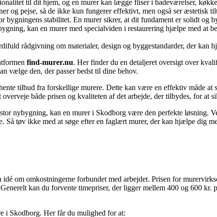
ktionalitet til dit hjem, og en murer kan lægge fliser i badeværelser, køk
r og pejse, så de ikke kun fungerer effektivt, men også ser æstetisk til
bygningens stabilitet. En murer sikrer, at dit fundament er solidt og byg
ygning, kan en murer med specialviden i restaurering hjælpe med at bev
difuld rådgivning om materialer, design og byggestandarder, der kan hjæ
latformen
find-murer.nu
. Her finder du en detaljeret oversigt over kva
an vælge den, der passer bedst til dine behov.
ente tilbud fra forskellige murere. Dette kan være en effektiv måde at 
overveje både prisen og kvaliteten af det arbejde, der tilbydes, for at s
en stor nybygning, kan en murer i Skodborg være den perfekte løsning. V
e. Så tøv ikke med at søge efter en faglært murer, der kan hjælpe dig me
en idé om omkostningerne forbundet med arbejdet. Prisen for murervirks
 Generelt kan du forvente timepriser, der ligger mellem 400 og 600 kr. p
 i Skodborg. Her får du mulighed for at: