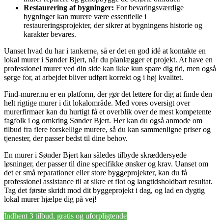
Restaurering af bygninger:
For bevaringsværdige
bygninger kan murere være essentielle i
restaureringsprojekter, der sikrer at bygningens historie og
karakter bevares.
Uanset hvad du har i tankerne, så er det en god idé at kontakte en
lokal murer i Sønder Bjert, når du planlægger et projekt. At have en
professionel murer ved din side kan ikke kun spare dig tid, men også
sørge for, at arbejdet bliver udført korrekt og i høj kvalitet.
Find-murer.nu er en platform, der gør det lettere for dig at finde den
helt rigtige murer i dit lokalområde. Med vores oversigt over
murerfirmaer kan du hurtigt få et overblik over de mest kompetente
fagfolk i og omkring Sønder Bjert. Her kan du også anmode om
tilbud fra flere forskellige murere, så du kan sammenligne priser og
tjenester, der passer bedst til dine behov.
En murer i Sønder Bjert kan således tilbyde skræddersyede
løsninger, der passer til dine specifikke ønsker og krav. Uanset om
det er små reparationer eller store byggeprojekter, kan du få
professionel assistance til at sikre et flot og langtidsholdbart resultat.
Tag det første skridt mod dit byggeprojekt i dag, og lad en dygtig
lokal murer hjælpe dig på vej!
Indhent 3 tilbud, gratis og uforpligtende