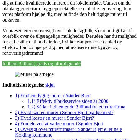
dig at finde kvalificerede murere i dit lokalområde. Uanset om du
planlægger et større byggeprojekt eller en mindre renovering, kan
vores platform hjælpe dig med at finde den helt rigtige murer til
opgaven.
Vi præsenterer en oversigt over lokale fagfolk, så du hurtigt kan få
overblik over de tilgængelige muligheder. Desuden har du mulighed
for at bestille et tilbud direkte, hvilket gør processen enkel og
effektiv. Lad os hjælpe dig med at realisere dine bygge- og
renoveringsdrømme!
Indhent 3 tilbud, gratis og uforpligtende
Indholdsfortegnelse
skjul
1)
Find en dygtig murer i Sønder Bjert
1.1)
Effektiv tilbudsservice siden år 2000
1.2)
Sådan indhenter du 3 tilbud fra et murerfirma
2)
Hvad kan en murer i Sønder Bjert hjælpe med?
3)
Hvad koster en murer i Sønder Bjert?
4)
Fordele ved at vælge murer i Sønder Bjert
5)
Oversigt over murerfirmaer i Sønder Bjert eller hele
Kolding kommune