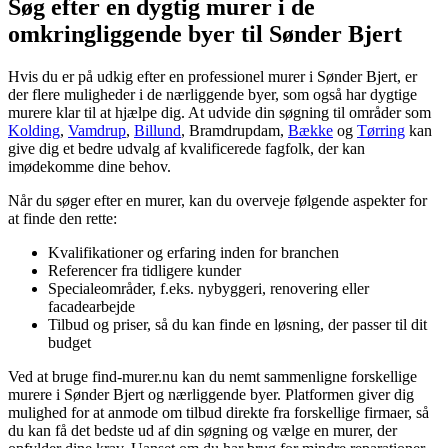
Søg efter en dygtig murer i de
omkringliggende byer til Sønder Bjert
Hvis du er på udkig efter en professionel murer i Sønder Bjert, er
der flere muligheder i de nærliggende byer, som også har dygtige
murere klar til at hjælpe dig. At udvide din søgning til områder som
Kolding
,
Vamdrup
,
Billund
, Bramdrupdam,
Bække
og
Tørring
kan
give dig et bedre udvalg af kvalificerede fagfolk, der kan
imødekomme dine behov.
Når du søger efter en murer, kan du overveje følgende aspekter for
at finde den rette:
Kvalifikationer og erfaring inden for branchen
Referencer fra tidligere kunder
Specialeområder, f.eks. nybyggeri, renovering eller
facadearbejde
Tilbud og priser, så du kan finde en løsning, der passer til dit
budget
Ved at bruge find-murer.nu kan du nemt sammenligne forskellige
murere i Sønder Bjert og nærliggende byer. Platformen giver dig
mulighed for at anmode om tilbud direkte fra forskellige firmaer, så
du kan få det bedste ud af din søgning og vælge en murer, der