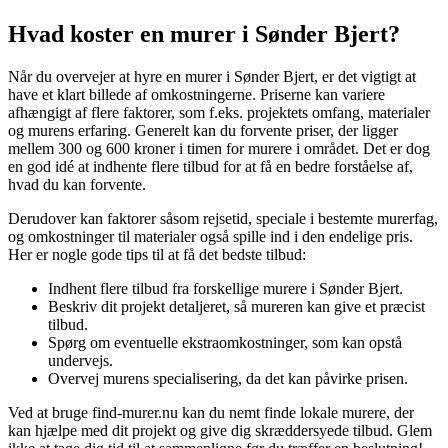
Hvad koster en murer i Sønder Bjert?
Når du overvejer at hyre en murer i Sønder Bjert, er det vigtigt at
have et klart billede af omkostningerne. Priserne kan variere
afhængigt af flere faktorer, som f.eks. projektets omfang, materialer
og murens erfaring. Generelt kan du forvente priser, der ligger
mellem 300 og 600 kroner i timen for murere i området. Det er dog
en god idé at indhente flere tilbud for at få en bedre forståelse af,
hvad du kan forvente.
Derudover kan faktorer såsom rejsetid, speciale i bestemte murerfag,
og omkostninger til materialer også spille ind i den endelige pris.
Her er nogle gode tips til at få det bedste tilbud:
Indhent flere tilbud fra forskellige murere i Sønder Bjert.
Beskriv dit projekt detaljeret, så mureren kan give et præcist
tilbud.
Spørg om eventuelle ekstraomkostninger, som kan opstå
undervejs.
Overvej murens specialisering, da det kan påvirke prisen.
Ved at bruge find-murer.nu kan du nemt finde lokale murere, der
kan hjælpe med dit projekt og give dig skræddersyede tilbud. Glem