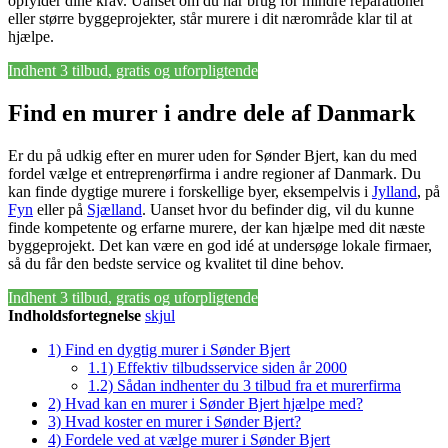
opfylder dine krav. Uanset om du har brug for mindre reparationer
eller større byggeprojekter, står murere i dit nærområde klar til at
hjælpe.
Indhent 3 tilbud, gratis og uforpligtende
Find en murer i andre dele af Danmark
Er du på udkig efter en murer uden for Sønder Bjert, kan du med
fordel vælge et entreprenørfirma i andre regioner af Danmark. Du
kan finde dygtige murere i forskellige byer, eksempelvis i
Jylland
, på
Fyn
eller på
Sjælland
. Uanset hvor du befinder dig, vil du kunne
finde kompetente og erfarne murere, der kan hjælpe med dit næste
byggeprojekt. Det kan være en god idé at undersøge lokale firmaer,
så du får den bedste service og kvalitet til dine behov.
Indhent 3 tilbud, gratis og uforpligtende
Indholdsfortegnelse
skjul
1)
Find en dygtig murer i Sønder Bjert
1.1)
Effektiv tilbudsservice siden år 2000
1.2)
Sådan indhenter du 3 tilbud fra et murerfirma
2)
Hvad kan en murer i Sønder Bjert hjælpe med?
3)
Hvad koster en murer i Sønder Bjert?
4)
Fordele ved at vælge murer i Sønder Bjert