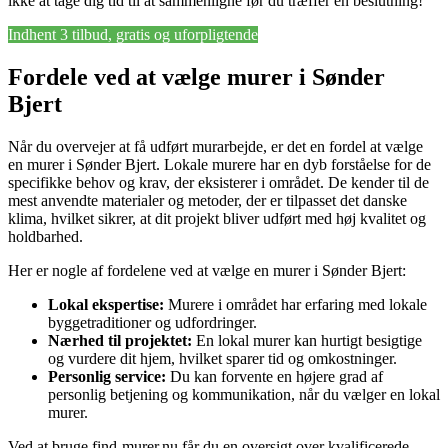
ikke at tage dig tid til at sammenligne før du træffer en beslutning!
Indhent 3 tilbud, gratis og uforpligtende
Fordele ved at vælge murer i Sønder
Bjert
Når du overvejer at få udført murarbejde, er det en fordel at vælge
en murer i Sønder Bjert. Lokale murere har en dyb forståelse for de
specifikke behov og krav, der eksisterer i området. De kender til de
mest anvendte materialer og metoder, der er tilpasset det danske
klima, hvilket sikrer, at dit projekt bliver udført med høj kvalitet og
holdbarhed.
Her er nogle af fordelene ved at vælge en murer i Sønder Bjert:
Lokal ekspertise:
Murere i området har erfaring med lokale
byggetraditioner og udfordringer.
Nærhed til projektet:
En lokal murer kan hurtigt besigtige
og vurdere dit hjem, hvilket sparer tid og omkostninger.
Personlig service:
Du kan forvente en højere grad af
personlig betjening og kommunikation, når du vælger en lokal
murer.
Ved at bruge find-murer.nu får du en oversigt over kvalificerede