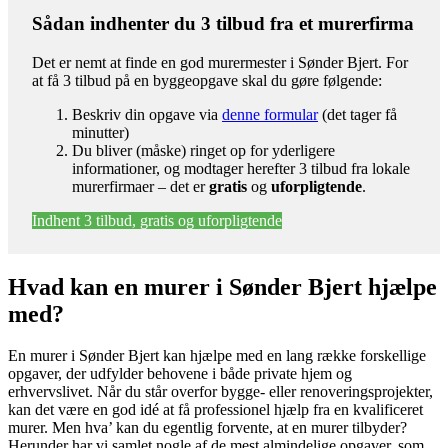
Sådan indhenter du 3 tilbud fra et murerfirma
Det er nemt at finde en god murermester i Sønder Bjert. For
at få 3 tilbud på en byggeopgave skal du gøre følgende:
Beskriv din opgave via
denne formular
(det tager få
minutter)
Du bliver (måske) ringet op for yderligere
informationer, og modtager herefter 3 tilbud fra lokale
murerfirmaer – det er
gratis
og
uforpligtende
.
Indhent 3 tilbud, gratis og uforpligtende
Hvad kan en murer i Sønder Bjert hjælpe
med?
En murer i Sønder Bjert kan hjælpe med en lang række forskellige
opgaver, der udfylder behovene i både private hjem og
erhvervslivet. Når du står overfor bygge- eller renoveringsprojekter,
kan det være en god idé at få professionel hjælp fra en kvalificeret
murer. Men hva’ kan du egentlig forvente, at en murer tilbyder?
Herunder har vi samlet nogle af de mest almindelige opgaver, som