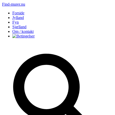
Find-murer.nu
Forside
Jylland
Fyn
Sjælland
Om / kontakt