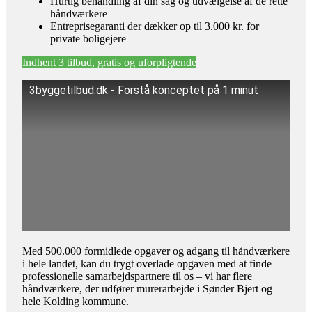
Hurtig behandling af din sag og udvælgelse af de rette
håndværkere
Entreprisegaranti der dækker op til 3.000 kr. for
private boligejere
Indhent 3 tilbud, gratis og uforpligtende
3byggetilbud.dk - Forstå konceptet på 1 minut
Med 500.000 formidlede opgaver og adgang til håndværkere
i hele landet, kan du trygt overlade opgaven med at finde
professionelle samarbejdspartnere til os – vi har flere
håndværkere, der udfører murerarbejde i Sønder Bjert og
hele Kolding kommune.