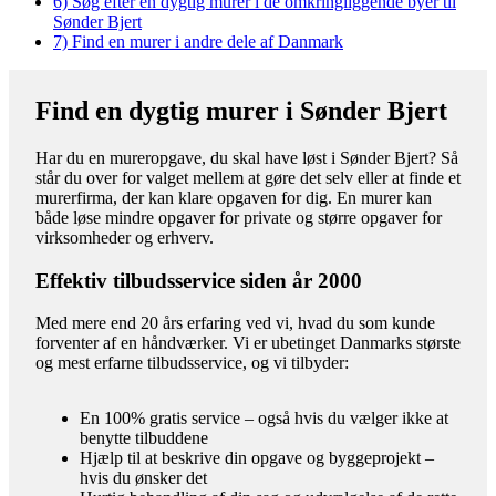
6)
Søg efter en dygtig murer i de omkringliggende byer til
Sønder Bjert
7)
Find en murer i andre dele af Danmark
Find en dygtig murer i Sønder Bjert
Har du en mureropgave, du skal have løst i Sønder Bjert? Så
står du over for valget mellem at gøre det selv eller at finde et
murerfirma, der kan klare opgaven for dig. En murer kan
både løse mindre opgaver for private og større opgaver for
virksomheder og erhverv.
Effektiv tilbudsservice siden år 2000
Med mere end 20 års erfaring ved vi, hvad du som kunde
forventer af en håndværker. Vi er ubetinget Danmarks største
og mest erfarne tilbudsservice, og vi tilbyder:
En 100% gratis service – også hvis du vælger ikke at
benytte tilbuddene
Hjælp til at beskrive din opgave og byggeprojekt –
hvis du ønsker det