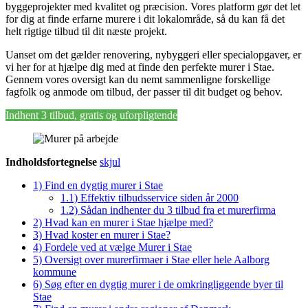
byggeprojekter med kvalitet og præcision. Vores platform gør det let
for dig at finde erfarne murere i dit lokalområde, så du kan få det
helt rigtige tilbud til dit næste projekt.
Uanset om det gælder renovering, nybyggeri eller specialopgaver, er
vi her for at hjælpe dig med at finde den perfekte murer i Stae.
Gennem vores oversigt kan du nemt sammenligne forskellige
fagfolk og anmode om tilbud, der passer til dit budget og behov.
Indhent 3 tilbud, gratis og uforpligtende
Indholdsfortegnelse
skjul
1)
Find en dygtig murer i Stae
1.1)
Effektiv tilbudsservice siden år 2000
1.2)
Sådan indhenter du 3 tilbud fra et murerfirma
2)
Hvad kan en murer i Stae hjælpe med?
3)
Hvad koster en murer i Stae?
4)
Fordele ved at vælge Murer i Stae
5)
Oversigt over murerfirmaer i Stae eller hele Aalborg
kommune
6)
Søg efter en dygtig murer i de omkringliggende byer til
Stae