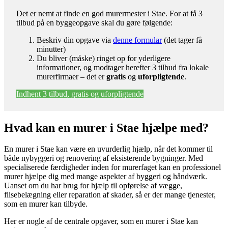
Det er nemt at finde en god murermester i Stae. For at få 3
tilbud på en byggeopgave skal du gøre følgende:
Beskriv din opgave via
denne formular
(det tager få
minutter)
Du bliver (måske) ringet op for yderligere
informationer, og modtager herefter 3 tilbud fra lokale
murerfirmaer – det er
gratis
og
uforpligtende
.
Indhent 3 tilbud, gratis og uforpligtende
Hvad kan en murer i Stae hjælpe med?
En murer i Stae kan være en uvurderlig hjælp, når det kommer til
både nybyggeri og renovering af eksisterende bygninger. Med
specialiserede færdigheder inden for murerfaget kan en professionel
murer hjælpe dig med mange aspekter af byggeri og håndværk.
Uanset om du har brug for hjælp til opførelse af vægge,
flisebelægning eller reparation af skader, så er der mange tjenester,
som en murer kan tilbyde.
Her er nogle af de centrale opgaver, som en murer i Stae kan