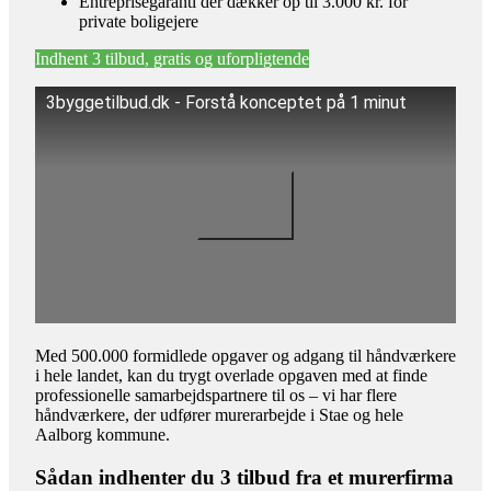
Entreprisegaranti der dækker op til 3.000 kr. for
private boligejere
Indhent 3 tilbud, gratis og uforpligtende
3byggetilbud.dk - Forstå konceptet på 1 minut
Med 500.000 formidlede opgaver og adgang til håndværkere
i hele landet, kan du trygt overlade opgaven med at finde
professionelle samarbejdspartnere til os – vi har flere
håndværkere, der udfører murerarbejde i Stae og hele
Aalborg kommune.
Sådan indhenter du 3 tilbud fra et murerfirma