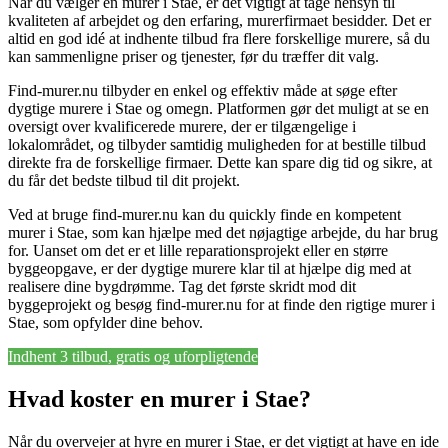
Når du vælger en murer i Stae, er det vigtigt at tage hensyn til
kvaliteten af arbejdet og den erfaring, murerfirmaet besidder. Det er
altid en god idé at indhente tilbud fra flere forskellige murere, så du
kan sammenligne priser og tjenester, før du træffer dit valg.
Find-murer.nu tilbyder en enkel og effektiv måde at søge efter
dygtige murere i Stae og omegn. Platformen gør det muligt at se en
oversigt over kvalificerede murere, der er tilgængelige i
lokalområdet, og tilbyder samtidig muligheden for at bestille tilbud
direkte fra de forskellige firmaer. Dette kan spare dig tid og sikre, at
du får det bedste tilbud til dit projekt.
Ved at bruge find-murer.nu kan du quickly finde en kompetent
murer i Stae, som kan hjælpe med det nøjagtige arbejde, du har brug
for. Uanset om det er et lille reparationsprojekt eller en større
byggeopgave, er der dygtige murere klar til at hjælpe dig med at
realisere dine bygdrømme. Tag det første skridt mod dit
byggeprojekt og besøg find-murer.nu for at finde den rigtige murer i
Stae, som opfylder dine behov.
Indhent 3 tilbud, gratis og uforpligtende
Hvad koster en murer i Stae?
Når du overvejer at hyre en murer i Stae, er det vigtigt at have en ide