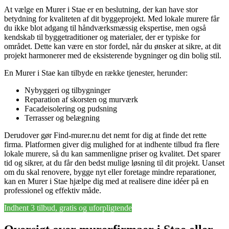
At vælge en Murer i Stae er en beslutning, der kan have stor
betydning for kvaliteten af dit byggeprojekt. Med lokale murere får
du ikke blot adgang til håndværksmæssig ekspertise, men også
kendskab til byggetraditioner og materialer, der er typiske for
området. Dette kan være en stor fordel, når du ønsker at sikre, at dit
projekt harmonerer med de eksisterende bygninger og din bolig stil.
En Murer i Stae kan tilbyde en række tjenester, herunder:
Nybyggeri og tilbygninger
Reparation af skorsten og murværk
Facadeisolering og pudsning
Terrasser og belægning
Derudover gør Find-murer.nu det nemt for dig at finde det rette
firma. Platformen giver dig mulighed for at indhente tilbud fra flere
lokale murere, så du kan sammenligne priser og kvalitet. Det sparer
tid og sikrer, at du får den bedst mulige løsning til dit projekt. Uanset
om du skal renovere, bygge nyt eller foretage mindre reparationer,
kan en Murer i Stae hjælpe dig med at realisere dine idéer på en
professionel og effektiv måde.
Indhent 3 tilbud, gratis og uforpligtende