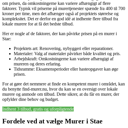
om prisen, da omkostningerne kan variere afhængigt af flere
faktorer. Typisk vil priserne på murertjenester spænde fra 400 til 700
kroner per time, men det afhænger også af projektets størrelse og
kompleksitet. Det er derfor en god idé at indhente flere tilbud fra
lokale murere for at få det bedste tilbud.
Her er nogle af de faktorer, der kan påvirke prisen på en murer i
Stae:
Projektets art: Renovering, nybyggeri eller reparationer.
Materialer: Valg af materialer påvirker både kvalitet og pris.
Arbejdskraft: Omkostningerne kan variere afhængigt af
mureren og deres erfaring.
Tidsramme: Eksamensperioder eller hasteopgaver kan øge
prisen.
For at gøre det nemmere at finde en kompetent murer i området, kan
du benytte find-murer.nu, hvor du kan se en oversigt over lokale
murere og anmode om tilbud. Dette sikrer, at du får en murer, der
opfylder dine behov og budget.
Indhent 3 tilbud, gratis og uforpligtende
Fordele ved at vælge Murer i Stae