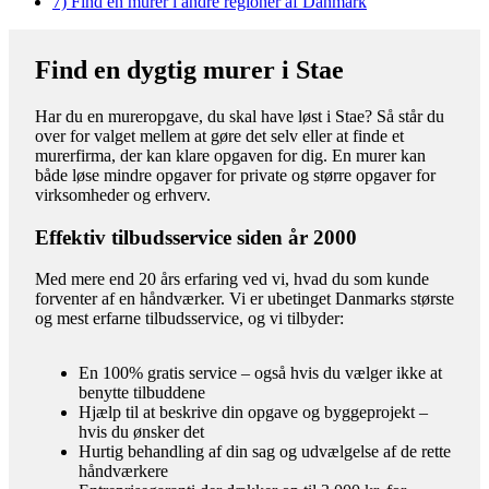
7)
Find en murer i andre regioner af Danmark
Find en dygtig murer i Stae
Har du en mureropgave, du skal have løst i Stae? Så står du
over for valget mellem at gøre det selv eller at finde et
murerfirma, der kan klare opgaven for dig. En murer kan
både løse mindre opgaver for private og større opgaver for
virksomheder og erhverv.
Effektiv tilbudsservice siden år 2000
Med mere end 20 års erfaring ved vi, hvad du som kunde
forventer af en håndværker. Vi er ubetinget Danmarks største
og mest erfarne tilbudsservice, og vi tilbyder:
En 100% gratis service – også hvis du vælger ikke at
benytte tilbuddene
Hjælp til at beskrive din opgave og byggeprojekt –
hvis du ønsker det
Hurtig behandling af din sag og udvælgelse af de rette
håndværkere