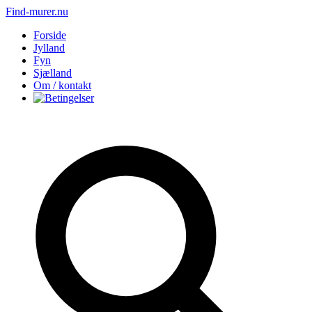
Find-murer.nu
Forside
Jylland
Fyn
Sjælland
Om / kontakt