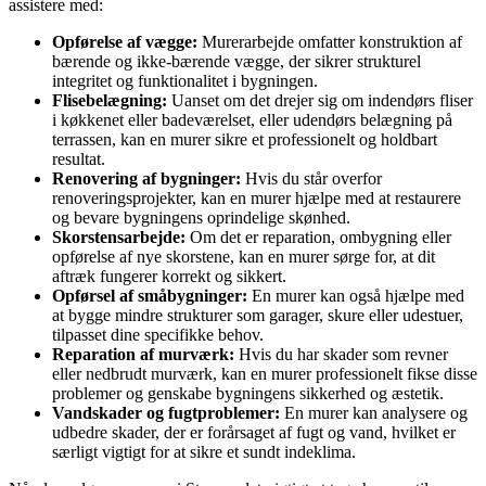
assistere med:
Opførelse af vægge:
Murerarbejde omfatter konstruktion af
bærende og ikke-bærende vægge, der sikrer strukturel
integritet og funktionalitet i bygningen.
Flisebelægning:
Uanset om det drejer sig om indendørs fliser
i køkkenet eller badeværelset, eller udendørs belægning på
terrassen, kan en murer sikre et professionelt og holdbart
resultat.
Renovering af bygninger:
Hvis du står overfor
renoveringsprojekter, kan en murer hjælpe med at restaurere
og bevare bygningens oprindelige skønhed.
Skorstensarbejde:
Om det er reparation, ombygning eller
opførelse af nye skorstene, kan en murer sørge for, at dit
aftræk fungerer korrekt og sikkert.
Opførsel af småbygninger:
En murer kan også hjælpe med
at bygge mindre strukturer som garager, skure eller udestuer,
tilpasset dine specifikke behov.
Reparation af murværk:
Hvis du har skader som revner
eller nedbrudt murværk, kan en murer professionelt fikse disse
problemer og genskabe bygningens sikkerhed og æstetik.
Vandskader og fugtproblemer:
En murer kan analysere og
udbedre skader, der er forårsaget af fugt og vand, hvilket er
særligt vigtigt for at sikre et sundt indeklima.