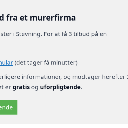
d fra et murerfirma
er i Stevning. For at få 3 tilbud på en
mular
(det tager få minutter)
derligere informationer, og modtager herefter 
et er
gratis
og
uforpligtende
.
tende