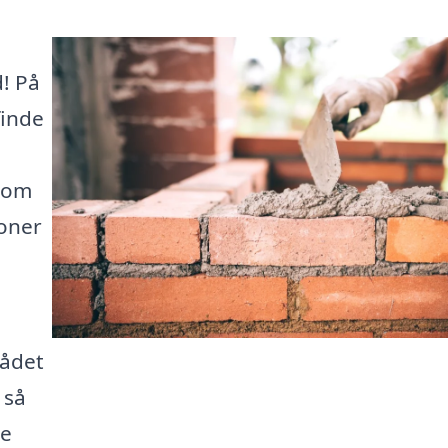
d! På
finde
t om
ioner
rådet
 så
de