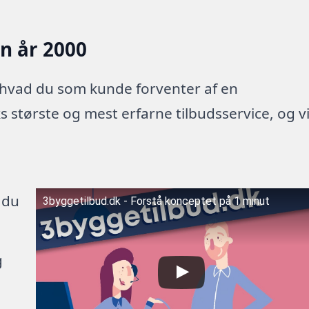
en år 2000
 hvad du som kunde forventer af en
 største og mest erfarne tilbudsservice, og v
 du
3byggetilbud.dk - Forstå konceptet på 1 minut
g