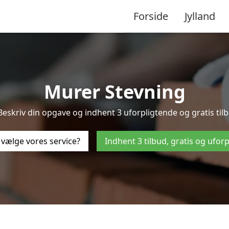
Forside
Jylland
Murer Stevning
Beskriv din opgave og indhent 3 uforpligtende og gratis til
 vælge vores service?
Indhent 3 tilbud, gratis og ufor