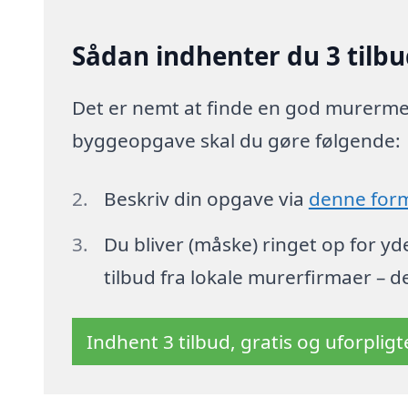
Sådan indhenter du 3 tilbu
Det er nemt at finde en god murermest
byggeopgave skal du gøre følgende:
Beskriv din opgave via
denne for
Du bliver (måske) ringet op for y
tilbud fra lokale murerfirmaer – d
Indhent 3 tilbud, gratis og uforplig