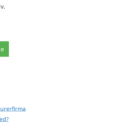
v.
de
murerfirma
ed?