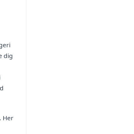
geri
e dig
i
ed
. Her