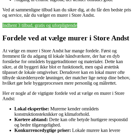
Ved at sammenligne tilbud kan du sikre dig, at du får den bedste pris
og service, når du vælger en murer i Store Andst.
Indhent 3 tilbud, gratis og uforpligtende
Fordele ved at vælge murer i Store Andst
At vælge en murer i Store Andst har mange fordele. Først og
fremmest får du adgang til lokale håndværkere, der har en dyb
forståelse for områdets byggetraditioner og materialer. Dette kan
sikre, at dit byggeri ikke blot er funktionelt, men også æstetisk
tilpasset de lokale omgivelser. Derudover kan en lokal murer ofte
tilbyde skræddersyede løsninger, der matcher lige netop dine behov,
hvilket gør hele byggeprocessen mere personlig og målrettet.
Her er nogle af de vigtigste fordele ved at vælge en murer i Store
Andst:
Lokal ekspertise:
Murerne kender områdets
konstruktionsteknikker og klimaforhold.
Kortere afstand:
Dette kan ofte betyde hurtigere responstid
og bedre tilgængelighed.
Konkurrencedygtige priser:
Lokale murere kan levere