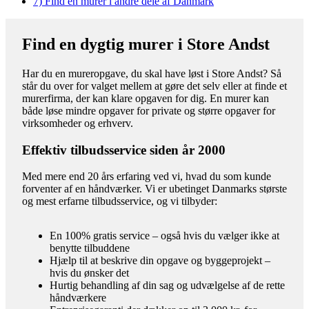
7)
Find en murer i andre dele af Danmark
Find en dygtig murer i Store Andst
Har du en mureropgave, du skal have løst i Store Andst? Så
står du over for valget mellem at gøre det selv eller at finde et
murerfirma, der kan klare opgaven for dig. En murer kan
både løse mindre opgaver for private og større opgaver for
virksomheder og erhverv.
Effektiv tilbudsservice siden år 2000
Med mere end 20 års erfaring ved vi, hvad du som kunde
forventer af en håndværker. Vi er ubetinget Danmarks største
og mest erfarne tilbudsservice, og vi tilbyder:
En 100% gratis service – også hvis du vælger ikke at
benytte tilbuddene
Hjælp til at beskrive din opgave og byggeprojekt –
hvis du ønsker det
Hurtig behandling af din sag og udvælgelse af de rette
håndværkere