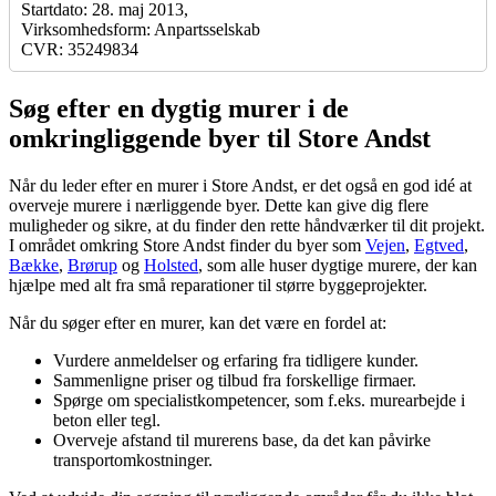
Startdato: 28. maj 2013,
Virksomhedsform: Anpartsselskab
CVR: 35249834
Søg efter en dygtig murer i de
omkringliggende byer til Store Andst
Når du leder efter en murer i Store Andst, er det også en god idé at
overveje murere i nærliggende byer. Dette kan give dig flere
muligheder og sikre, at du finder den rette håndværker til dit projekt.
I området omkring Store Andst finder du byer som
Vejen
,
Egtved
,
Bække
,
Brørup
og
Holsted
, som alle huser dygtige murere, der kan
hjælpe med alt fra små reparationer til større byggeprojekter.
Når du søger efter en murer, kan det være en fordel at:
Vurdere anmeldelser og erfaring fra tidligere kunder.
Sammenligne priser og tilbud fra forskellige firmaer.
Spørge om specialistkompetencer, som f.eks. murearbejde i
beton eller tegl.
Overveje afstand til murerens base, da det kan påvirke
transportomkostninger.