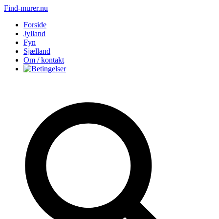
Find-murer.nu
Forside
Jylland
Fyn
Sjælland
Om / kontakt