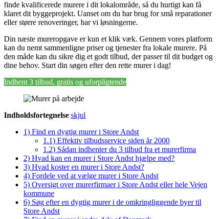
finde kvalificerede murere i dit lokalområde, så du hurtigt kan få
klaret dit byggeprojekt. Uanset om du har brug for små reparationer
eller større renoveringer, har vi løsningerne.
Din næste mureropgave er kun et klik væk. Gennem vores platform
kan du nemt sammenligne priser og tjenester fra lokale murere. På
den måde kan du sikre dig et godt tilbud, der passer til dit budget og
dine behov. Start din søgen efter den rette murer i dag!
Indhent 3 tilbud, gratis og uforpligtende
Indholdsfortegnelse
skjul
1)
Find en dygtig murer i Store Andst
1.1)
Effektiv tilbudsservice siden år 2000
1.2)
Sådan indhenter du 3 tilbud fra et murerfirma
2)
Hvad kan en murer i Store Andst hjælpe med?
3)
Hvad koster en murer i Store Andst?
4)
Fordele ved at vælge murer i Store Andst
5)
Oversigt over murerfirmaer i Store Andst eller hele Vejen
kommune
6)
Søg efter en dygtig murer i de omkringliggende byer til
Store Andst