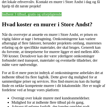
det lokale erhvervsliv. Kontakt en murer i Store Andst i dag og få
hjælp til dit næste projekt!
Indhent 3 tilbud, gratis og uforpligtende
Hvad koster en murer i Store Andst?
Når du overvejer at ansætte en murer i Store Andst, er prisen en
vigtig faktor at tage i betragtning. Omkostningerne kan variere
afhængigt af flere faktorer, herunder projektets omfang, murerenes
erfaring og de specifikke materialer, der skal bruges. Generelt kan
du forvente, at timepriserne for murere ligger et sted mellem 400-
700 kroner. Derudover kan der være yderligere omkostninger
forbundet med transport, materialer og eventuelle tilladelser, der
måtte være nødvendige.
For at få et mere præcist indtryk af omkostningerne anbefales det at
indhente tilbud fra flere fagfolk. Dette giver dig mulighed for at
sammenligne priser og services. Hos find-murer.nu kan du hurtigt
finde en række kompetente murere i dit lokalområde. Her er nogle af
fordelene ved at bruge vores platform:
Oversigt over lokale murere med kundeanmeldelser.
Mulighed for at indhente flere tilbud på én gang.
Adgang til erfarne fagfolk, der kender området godt.