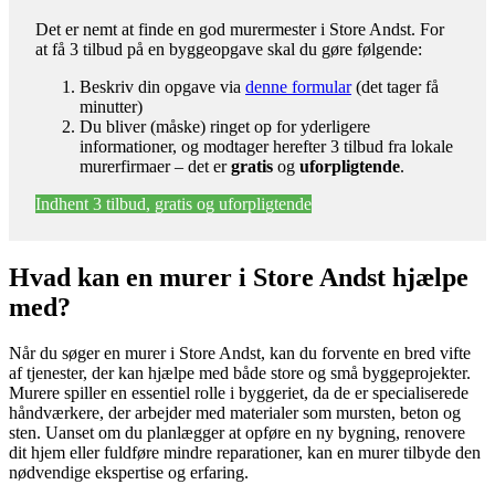
Det er nemt at finde en god murermester i Store Andst. For
at få 3 tilbud på en byggeopgave skal du gøre følgende:
Beskriv din opgave via
denne formular
(det tager få
minutter)
Du bliver (måske) ringet op for yderligere
informationer, og modtager herefter 3 tilbud fra lokale
murerfirmaer – det er
gratis
og
uforpligtende
.
Indhent 3 tilbud, gratis og uforpligtende
Hvad kan en murer i Store Andst hjælpe
med?
Når du søger en murer i Store Andst, kan du forvente en bred vifte
af tjenester, der kan hjælpe med både store og små byggeprojekter.
Murere spiller en essentiel rolle i byggeriet, da de er specialiserede
håndværkere, der arbejder med materialer som mursten, beton og
sten. Uanset om du planlægger at opføre en ny bygning, renovere
dit hjem eller fuldføre mindre reparationer, kan en murer tilbyde den
nødvendige ekspertise og erfaring.