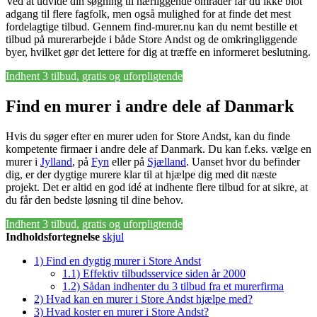
Ved at udvide din søgning til nærliggende områder får du ikke blot
adgang til flere fagfolk, men også mulighed for at finde det mest
fordelagtige tilbud. Gennem find-murer.nu kan du nemt bestille et
tilbud på murerarbejde i både Store Andst og de omkringliggende
byer, hvilket gør det lettere for dig at træffe en informeret beslutning.
Indhent 3 tilbud, gratis og uforpligtende
Find en murer i andre dele af Danmark
Hvis du søger efter en murer uden for Store Andst, kan du finde
kompetente firmaer i andre dele af Danmark. Du kan f.eks. vælge en
murer i
Jylland
, på
Fyn
eller på
Sjælland
. Uanset hvor du befinder
dig, er der dygtige murere klar til at hjælpe dig med dit næste
projekt. Det er altid en god idé at indhente flere tilbud for at sikre, at
du får den bedste løsning til dine behov.
Indhent 3 tilbud, gratis og uforpligtende
Indholdsfortegnelse
skjul
1)
Find en dygtig murer i Store Andst
1.1)
Effektiv tilbudsservice siden år 2000
1.2)
Sådan indhenter du 3 tilbud fra et murerfirma
2)
Hvad kan en murer i Store Andst hjælpe med?
3)
Hvad koster en murer i Store Andst?