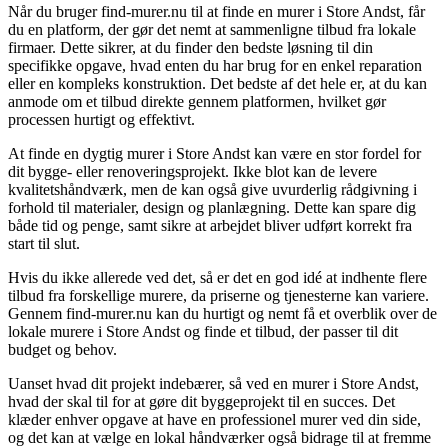
Når du bruger find-murer.nu til at finde en murer i Store Andst, får
du en platform, der gør det nemt at sammenligne tilbud fra lokale
firmaer. Dette sikrer, at du finder den bedste løsning til din
specifikke opgave, hvad enten du har brug for en enkel reparation
eller en kompleks konstruktion. Det bedste af det hele er, at du kan
anmode om et tilbud direkte gennem platformen, hvilket gør
processen hurtigt og effektivt.
At finde en dygtig murer i Store Andst kan være en stor fordel for
dit bygge- eller renoveringsprojekt. Ikke blot kan de levere
kvalitetshåndværk, men de kan også give uvurderlig rådgivning i
forhold til materialer, design og planlægning. Dette kan spare dig
både tid og penge, samt sikre at arbejdet bliver udført korrekt fra
start til slut.
Hvis du ikke allerede ved det, så er det en god idé at indhente flere
tilbud fra forskellige murere, da priserne og tjenesterne kan variere.
Gennem find-murer.nu kan du hurtigt og nemt få et overblik over de
lokale murere i Store Andst og finde et tilbud, der passer til dit
budget og behov.
Uanset hvad dit projekt indebærer, så ved en murer i Store Andst,
hvad der skal til for at gøre dit byggeprojekt til en succes. Det
klæder enhver opgave at have en professionel murer ved din side,
og det kan at vælge en lokal håndværker også bidrage til at fremme