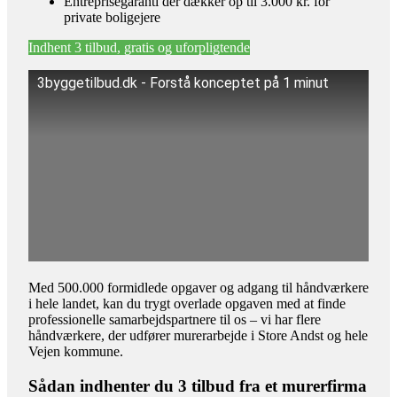
Entreprisegaranti der dækker op til 3.000 kr. for
private boligejere
Indhent 3 tilbud, gratis og uforpligtende
3byggetilbud.dk - Forstå konceptet på 1 minut
Med 500.000 formidlede opgaver og adgang til håndværkere
i hele landet, kan du trygt overlade opgaven med at finde
professionelle samarbejdspartnere til os – vi har flere
håndværkere, der udfører murerarbejde i Store Andst og hele
Vejen kommune.
Sådan indhenter du 3 tilbud fra et murerfirma