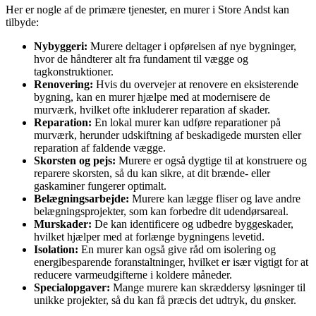
Her er nogle af de primære tjenester, en murer i Store Andst kan
tilbyde:
Nybyggeri:
Murere deltager i opførelsen af nye bygninger,
hvor de håndterer alt fra fundament til vægge og
tagkonstruktioner.
Renovering:
Hvis du overvejer at renovere en eksisterende
bygning, kan en murer hjælpe med at modernisere de
murværk, hvilket ofte inkluderer reparation af skader.
Reparation:
En lokal murer kan udføre reparationer på
murværk, herunder udskiftning af beskadigede mursten eller
reparation af faldende vægge.
Skorsten og pejs:
Murere er også dygtige til at konstruere og
reparere skorsten, så du kan sikre, at dit brænde- eller
gaskaminer fungerer optimalt.
Belægningsarbejde:
Murere kan lægge fliser og lave andre
belægningsprojekter, som kan forbedre dit udendørsareal.
Murskader:
De kan identificere og udbedre byggeskader,
hvilket hjælper med at forlænge bygningens levetid.
Isolation:
En murer kan også give råd om isolering og
energibesparende foranstaltninger, hvilket er især vigtigt for at
reducere varmeudgifterne i koldere måneder.
Specialopgaver:
Mange murere kan skræddersy løsninger til
unikke projekter, så du kan få præcis det udtryk, du ønsker.