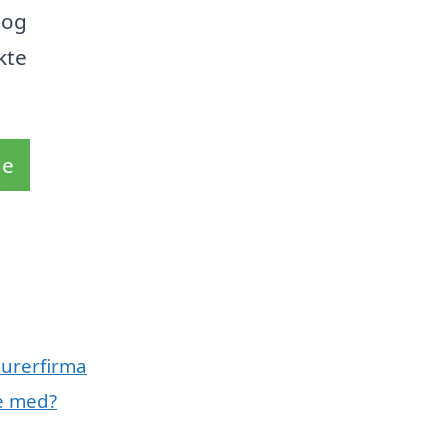
 og
kte
de
murerfirma
e med?