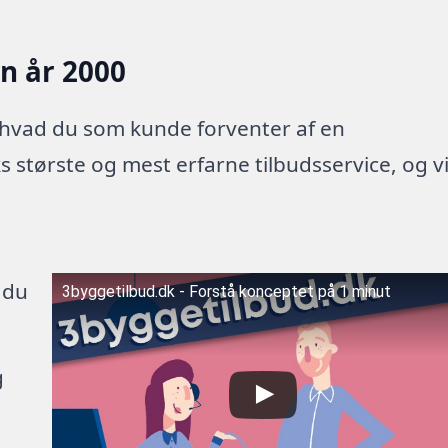
en år 2000
 hvad du som kunde forventer af en
 største og mest erfarne tilbudsservice, og v
 du
3byggetilbud.dk - Forstå konceptet på 1 minut
g