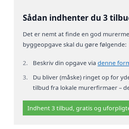
Sådan indhenter du 3 tilbu
Det er nemt at finde en god murermest
byggeopgave skal du gøre følgende:
Beskriv din opgave via
denne for
Du bliver (måske) ringet op for y
tilbud fra lokale murerfirmaer – d
Indhent 3 tilbud, gratis og uforplig