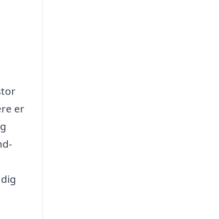
stor
ere er
og
nd-
 dig