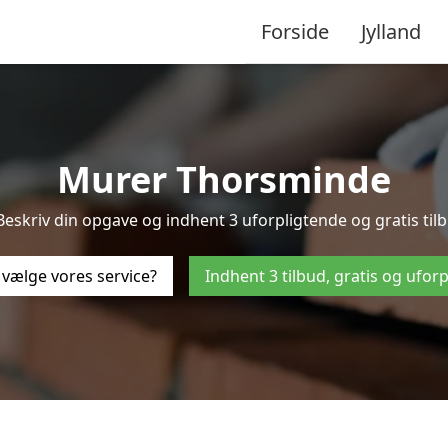
Forside
Jylland
Murer Thorsminde
eskriv din opgave og indhent 3 uforpligtende og gratis ti
 vælge vores service?
Indhent 3 tilbud, gratis og ufor