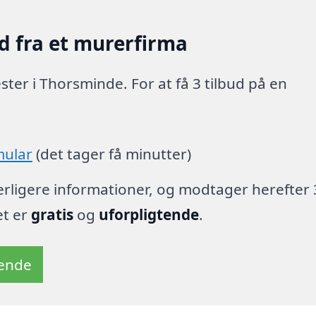
d fra et murerfirma
er i Thorsminde. For at få 3 tilbud på en
mular
(det tager få minutter)
derligere informationer, og modtager herefter 
et er
gratis
og
uforpligtende
.
tende