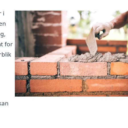
 i
den
g,
t for
rblik
 kan