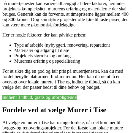
på murertjenester kan variere afhængigt af flere faktorer, herunder
projektets kompleksitet, murerens erfaring og materialerne der skal
bruges. Generelt kan du forvente, at timepriserne ligger mellem 400
og 800 kroner. Dog kan større projekter ofte føre til faste priser, der
kan være mere økonomisk fordelagtige.
Her er nogle faktorer, der kan påvirke prisen:
Type af arbejde (nybyggeri, renovering, reparation)
Materialer og adgang til disse
Projektets størrelse og omfang
Murerens erfaring og specialisering
For at sikre dig en god og fair pris på murertjenester, kan du med
fordel benytte platformen find-murer.nu. Her kan du nemt få en
oversigt over lokale murere i Tise og indhente tilbud, så du kan
vælge det, der passer bedst til dine behov og budget.
Indhent 3 tilbud, gratis og uforpligtende
Fordele ved at vælge Murer i Tise
At vælge en murer i Tise har mange fordele, når det kommer til
bygge- og renoveringsprojekter. For det første kan lokale murere