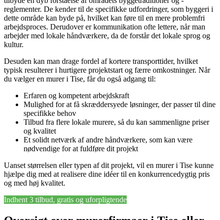
tilbyde en dyb forståelse af områdets byggetraditioner og -
reglementer. De kender til de specifikke udfordringer, som byggeri i
dette område kan byde på, hvilket kan føre til en mere problemfri
arbejdsproces. Derudover er kommunikation ofte lettere, når man
arbejder med lokale håndværkere, da de forstår det lokale sprog og
kultur.
Desuden kan man drage fordel af kortere transporttider, hvilket
typisk resulterer i hurtigere projektstart og færre omkostninger. Når
du vælger en murer i Tise, får du også adgang til:
Erfaren og kompetent arbejdskraft
Mulighed for at få skræddersyede løsninger, der passer til dine
specifikke behov
Tilbud fra flere lokale murere, så du kan sammenligne priser
og kvalitet
Et solidt netværk af andre håndværkere, som kan være
nødvendige for at fuldføre dit projekt
Uanset størrelsen eller typen af dit projekt, vil en murer i Tise kunne
hjælpe dig med at realisere dine idéer til en konkurrencedygtig pris
og med høj kvalitet.
Indhent 3 tilbud, gratis og uforpligtende