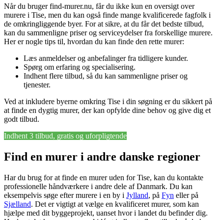
Når du bruger find-murer.nu, får du ikke kun en oversigt over
murere i Tise, men du kan også finde mange kvalificerede fagfolk i
de omkringliggende byer. For at sikre, at du får det bedste tilbud,
kan du sammenligne priser og serviceydelser fra forskellige murere.
Her er nogle tips til, hvordan du kan finde den rette murer:
Læs anmeldelser og anbefalinger fra tidligere kunder.
Spørg om erfaring og specialisering.
Indhent flere tilbud, så du kan sammenligne priser og
tjenester.
Ved at inkludere byerne omkring Tise i din søgning er du sikkert på
at finde en dygtig murer, der kan opfylde dine behov og give dig et
godt tilbud.
Indhent 3 tilbud, gratis og uforpligtende
Find en murer i andre danske regioner
Har du brug for at finde en murer uden for Tise, kan du kontakte
professionelle håndværkere i andre dele af Danmark. Du kan
eksempelvis søge efter murere i en by i
Jylland
, på
Fyn
eller på
Sjælland
. Det er vigtigt at vælge en kvalificeret murer, som kan
hjælpe med dit byggeprojekt, uanset hvor i landet du befinder dig.