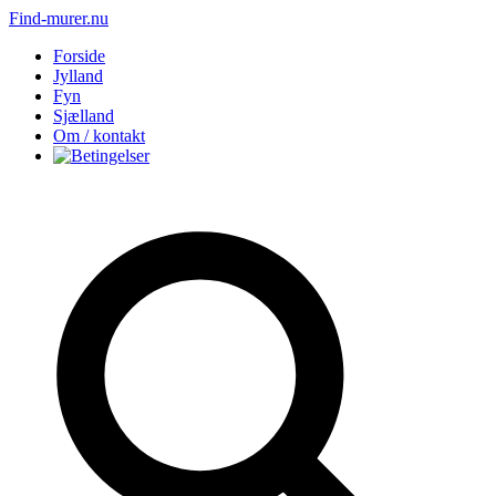
Find-murer.nu
Forside
Jylland
Fyn
Sjælland
Om / kontakt