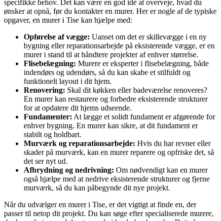
specifikke behov. Det kan være en god idé at overveje, hvad du
ønsker at opnå, før du kontakter en murer. Her er nogle af de typiske
opgaver, en murer i Tise kan hjælpe med:
Opførelse af vægge:
Uanset om det er skillevægge i en ny
bygning eller reparationsarbejde på eksisterende vægge, er en
murer i stand til at håndtere projekter af enhver størrelse.
Flisebelægning:
Murere er eksperter i flisebelægning, både
indendørs og udendørs, så du kan skabe et stilfuldt og
funktionelt layout i dit hjem.
Renovering:
Skal dit køkken eller badeværelse renoveres?
En murer kan restaurere og forbedre eksisterende strukturer
for at opdatere dit hjems udseende.
Fundamenter:
At lægge et solidt fundament er afgørende for
enhver bygning. En murer kan sikre, at dit fundament er
stabilt og holdbart.
Murværk og reparationsarbejde:
Hvis du har revner eller
skader på murværk, kan en murer reparere og opfriske det, så
det ser nyt ud.
Afbrydning og nedrivning:
Om nødvendigt kan en murer
også hjælpe med at nedrive eksisterende strukturer og fjerne
murværk, så du kan påbegynde dit nye projekt.
Når du udvælger en murer i Tise, er det vigtigt at finde en, der
passer til netop dit projekt. Du kan søge efter specialiserede murere,