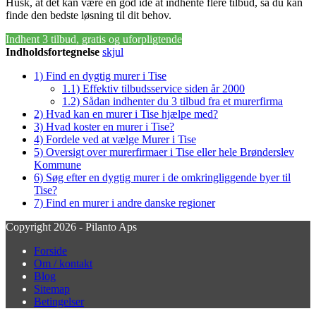
Husk, at det kan være en god idé at indhente flere tilbud, så du kan
finde den bedste løsning til dit behov.
Indhent 3 tilbud, gratis og uforpligtende
Indholdsfortegnelse
skjul
1)
Find en dygtig murer i Tise
1.1)
Effektiv tilbudsservice siden år 2000
1.2)
Sådan indhenter du 3 tilbud fra et murerfirma
2)
Hvad kan en murer i Tise hjælpe med?
3)
Hvad koster en murer i Tise?
4)
Fordele ved at vælge Murer i Tise
5)
Oversigt over murerfirmaer i Tise eller hele Brønderslev
Kommune
6)
Søg efter en dygtig murer i de omkringliggende byer til
Tise?
7)
Find en murer i andre danske regioner
Copyright 2026 - Pilanto Aps
Forside
Om / kontakt
Blog
Sitemap
Betingelser