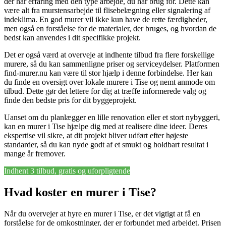
der har erfaring med den type arbejde, du har brug for. Dette kan
være alt fra murstensarbejde til flisebelægning eller signalering af
indeklima. En god murer vil ikke kun have de rette færdigheder,
men også en forståelse for de materialer, der bruges, og hvordan de
bedst kan anvendes i dit specifikke projekt.
Det er også værd at overveje at indhente tilbud fra flere forskellige
murere, så du kan sammenligne priser og serviceydelser. Platformen
find-murer.nu kan være til stor hjælp i denne forbindelse. Her kan
du finde en oversigt over lokale murere i Tise og nemt anmode om
tilbud. Dette gør det lettere for dig at træffe informerede valg og
finde den bedste pris for dit byggeprojekt.
Uanset om du planlægger en lille renovation eller et stort nybyggeri,
kan en murer i Tise hjælpe dig med at realisere dine ideer. Deres
ekspertise vil sikre, at dit projekt bliver udført efter højeste
standarder, så du kan nyde godt af et smukt og holdbart resultat i
mange år fremover.
Indhent 3 tilbud, gratis og uforpligtende
Hvad koster en murer i Tise?
Når du overvejer at hyre en murer i Tise, er det vigtigt at få en
forståelse for de omkostninger, der er forbundet med arbejdet. Prisen