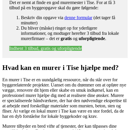
Det er nemt at finde en god murermester i Tise. For at få 3
tilbud på en byggeopgave skal du gøre følgende:
Beskriv din opgave via
denne formular
(det tager få
minutter)
Du bliver (måske) ringet op for yderligere
informationer, og modtager herefter 3 tilbud fra lokale
murerfirmaer – det er
gratis
og
uforpligtende
.
Indhent 3 tilbud, gratis og uforpligtende
Hvad kan en murer i Tise hjælpe med?
En murer i Tise er en uundgåelig ressource, når du står over for
byggerelaterede projekter. Uanset om du drømmer om at opføre nye
vægge, renovere dit hjem eller skabe en smuk indkørsel, kan en
professionel murer hjælpe dig med at realisere dine ønsker. Murere
er specialiserede håndværkere, der har den nødvendige ekspertise til
at arbejde med forskellige materialer som mursten, beton, sten og
fliser. At vælge en lokal murer i Tise kan være en stor fordel, da de
har en dyb forståelse for lokale byggekoder og krav.
Murere tilbyder en bred vifte af tjenester, der kan tilpasses dine