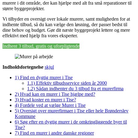
murere i dit område, der kan hjælpe med alt fra små reparationer til
større byggeprojekter.
Vi tilbyder en oversigt over lokale murere, samt muligheden for at
indhente tilbud, så du kan vælge den løsning, der passer bedst til
dine behov og budget. Gør dit næste byggeprojekt lettere og mere
effektivt med hjælp fra vores eksperter.
Indhent 3 tilbud, gratis og uforpligtende
Indholdsfortegnelse
skjul
1)
Find en dygtig murer i Tise
1.1)
Effektiv tilbudsservice siden år 2000
1.2)
Sådan indhenter du 3 tilbud fra et murerfirma
2)
Hvad kan en murer i Tise hjælpe med?
3)
Hvad koster en murer i Tise?
4)
Fordele ved at vælge Murer i Tise
5)
Oversigt over murerfirmaer i Tise eller hele Brønderslev
Kommune
6)
Søg efter en dygtig murer i de omkringliggende byer til
Tise?
7)
Find en murer i andre danske regioner