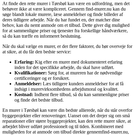
At finde den rette murer i Tørsbøl kan være en udfordring, men det
behøver ikke at være kompliceret. Gennem find-murer.nu kan du
søge blandt lokale murere, læse anmeldelser og finde billeder af
deres tidligere arbejde. Når du har fundet en, der matcher dine
behov, kan du nemt anmode om et tilbud. Dette giver dig mulighed
for at sammenligne priser og tjenester fra forskellige håndværkere,
så du kan træffe en informeret beslutning.
Når du skal vælge en murer, er der flere faktorer, du bør overveje for
at sikre, at du får den bedste service:
Erfaring:
Kig efter en murer med dokumenteret erfaring
inden for det specifikke arbejde, du skal have udført.
Kvalifikationer:
Sørg for, at mureren har de nødvendige
certificeringer og er forsikret.
Anmeldelser:
Læs tidligere kunders anmeldelser for at få
indsigt i murervirksomhedens arbejdsmoral og kvalitet.
Kostnad:
Indhent flere tilbud, så du kan sammenligne priser
og finde det bedste tilbud.
En murer i Tørsbøl kan være din bedste allierede, når du står overfor
byggeprojekter eller renoveringer. Uanset om det drejer sig om små
reparationer eller større byggeprojekter, kan den rette murer sikre, at
arbejdet bliver udført professionelt og til tiden. Kombineret med
muligheden for at anmode om tilbud direkte gennemfind-murer.nu,