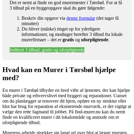
Det er nemt at finde en god murermester i Tørsbøl. For at få
3 tilbud på en byggeopgave skal du gøre følgende:
Beskriv din opgave via
denne formular
(det tager få
minutter)
Du bliver (måske) ringet op for yderligere
informationer, og modtager herefter 3 tilbud fra lokale
murerfirmaer – det er
gratis
og
uforpligtende
.
Indhent 3 tilbud, gratis og uforpligtende
Hvad kan en Murer i Tørsbøl hjælpe
med?
En murer i Tørsbøl tilbyder en bred vifte af tjenester, der kan hjælpe
både private og erhvervslivet med byggeri og reparationer. Uanset
om du planlægger at renovere dit hjem, opføre en ny struktur eller
blot har brug for reparation af eksisterende murværk, er det vigtigt at
vælge den rette fagmand til jobbet. På find-murer.nu kan du nemt
finde en kvalificeret murer i dit lokalområde og anmode om et
uforpligtende tilbud.
Murerens arbejde strækker sig langt ud over blot at lægge mursten.