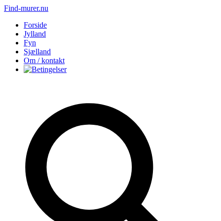
Find-murer.nu
Forside
Jylland
Fyn
Sjælland
Om / kontakt