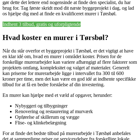
gør dette det lettere end nogensinde at finde den specialist, du har
brug for. Tag første skridt mod dit næste byggeprojekt i dag, og lad
os hjælpe dig med at finde en kvalificeret murer i Tørsbøl.
Indhent 3 tilbud, gratis og uforpligtende
Hvad koster en murer i Tørsbøl?
Når du står overfor et byggeprojekt i Tørsbøl, er det vigtigt at have
en klar idé om, hvad en murer i området koster. Prisen for de
forskellige murerarbejder kan variere afhængigt af flere faktorer som
projektets omfang, kompleksitet og valget af materialer. Generelt
kan priserne for murerarbejde ligge i intervallet fra 300 til 600
kroner per time, men det kan være en god idé at indhente specifikke
tilbud for at få en bedre forståelse af din investering.
En murer kan hjælpe med et væld af opgaver, herunder:
Nybyggeri og tilbygninger
Renovering og restaurering af murværk
Opførelse af skillerum og vægge
Flise- og klinkebelægning
For at finde det bedste tilbud på murerarbejde i Tørsbøl anbefales
det at sammenligne priser og serviceydelser fra forskellige lokale