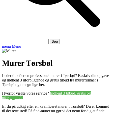
Søg
efter:
menu
Menu
Murer Tørsbøl
Leder du efter en professionel murer i Tørsbøl? Beskriv din opgave
og indhent 3 uforpligtende og gratis tilbud fra murerfirmaer i
Tørsbøl og omegn lige her.
Hvorfor vælge vores service?
Indhent 3 tilbud, gratis og
uforpligtende
Er du på udkig efter en kvalificeret murer i Tørsbøl? Du er kommet
til det rette sted! På find-murer.nu gør vi det nemt for dig at finde