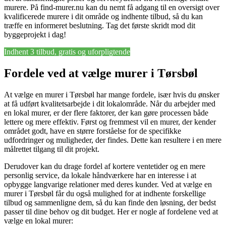
murere. På find-murer.nu kan du nemt få adgang til en oversigt over
kvalificerede murere i dit område og indhente tilbud, så du kan
træffe en informeret beslutning. Tag det første skridt mod dit
byggeprojekt i dag!
Indhent 3 tilbud, gratis og uforpligtende
Fordele ved at vælge murer i Tørsbøl
At vælge en murer i Tørsbøl har mange fordele, især hvis du ønsker
at få udført kvalitetsarbejde i dit lokalområde. Når du arbejder med
en lokal murer, er der flere faktorer, der kan gøre processen både
lettere og mere effektiv. Først og fremmest vil en murer, der kender
området godt, have en større forståelse for de specifikke
udfordringer og muligheder, der findes. Dette kan resultere i en mere
målrettet tilgang til dit projekt.
Derudover kan du drage fordel af kortere ventetider og en mere
personlig service, da lokale håndværkere har en interesse i at
opbygge langvarige relationer med deres kunder. Ved at vælge en
murer i Tørsbøl får du også mulighed for at indhente forskellige
tilbud og sammenligne dem, så du kan finde den løsning, der bedst
passer til dine behov og dit budget. Her er nogle af fordelene ved at
vælge en lokal murer: