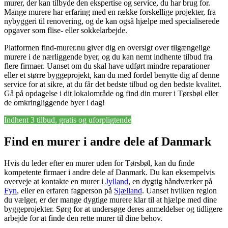
murer, der kan tilbyde den ekspertise og service, du har brug for.
Mange murere har erfaring med en række forskellige projekter, fra
nybyggeri til renovering, og de kan også hjælpe med specialiserede
opgaver som flise- eller sokkelarbejde.
Platformen find-murer.nu giver dig en oversigt over tilgængelige
murere i de nærliggende byer, og du kan nemt indhente tilbud fra
flere firmaer. Uanset om du skal have udført mindre reparationer
eller et større byggeprojekt, kan du med fordel benytte dig af denne
service for at sikre, at du får det bedste tilbud og den bedste kvalitet.
Gå på opdagelse i dit lokalområde og find din murer i Tørsbøl eller
de omkringliggende byer i dag!
Indhent 3 tilbud, gratis og uforpligtende
Find en murer i andre dele af Danmark
Hvis du leder efter en murer uden for Tørsbøl, kan du finde
kompetente firmaer i andre dele af Danmark. Du kan eksempelvis
overveje at kontakte en murer i
Jylland
, en dygtig håndværker på
Fyn
, eller en erfaren fagperson på
Sjælland
. Uanset hvilken region
du vælger, er der mange dygtige murere klar til at hjælpe med dine
byggeprojekter. Sørg for at undersøge deres anmeldelser og tidligere
arbejde for at finde den rette murer til dine behov.