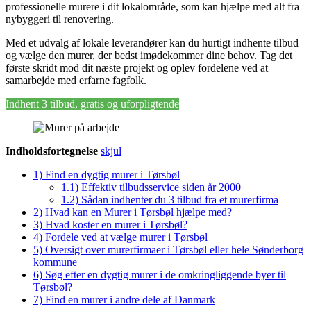
professionelle murere i dit lokalområde, som kan hjælpe med alt fra
nybyggeri til renovering.
Med et udvalg af lokale leverandører kan du hurtigt indhente tilbud
og vælge den murer, der bedst imødekommer dine behov. Tag det
første skridt mod dit næste projekt og oplev fordelene ved at
samarbejde med erfarne fagfolk.
Indhent 3 tilbud, gratis og uforpligtende
Indholdsfortegnelse
skjul
1)
Find en dygtig murer i Tørsbøl
1.1)
Effektiv tilbudsservice siden år 2000
1.2)
Sådan indhenter du 3 tilbud fra et murerfirma
2)
Hvad kan en Murer i Tørsbøl hjælpe med?
3)
Hvad koster en murer i Tørsbøl?
4)
Fordele ved at vælge murer i Tørsbøl
5)
Oversigt over murerfirmaer i Tørsbøl eller hele Sønderborg
kommune
6)
Søg efter en dygtig murer i de omkringliggende byer til
Tørsbøl?
7)
Find en murer i andre dele af Danmark