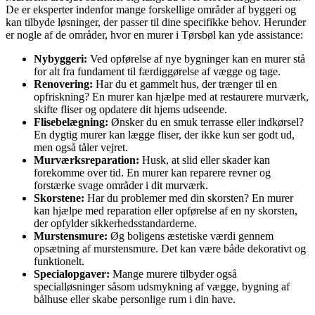
De er eksperter indenfor mange forskellige områder af byggeri og
kan tilbyde løsninger, der passer til dine specifikke behov. Herunder
er nogle af de områder, hvor en murer i Tørsbøl kan yde assistance:
Nybyggeri:
Ved opførelse af nye bygninger kan en murer stå
for alt fra fundament til færdiggørelse af vægge og tage.
Renovering:
Har du et gammelt hus, der trænger til en
opfriskning? En murer kan hjælpe med at restaurere murværk,
skifte fliser og opdatere dit hjems udseende.
Flisebelægning:
Ønsker du en smuk terrasse eller indkørsel?
En dygtig murer kan lægge fliser, der ikke kun ser godt ud,
men også tåler vejret.
Murværksreparation:
Husk, at slid eller skader kan
forekomme over tid. En murer kan reparere revner og
forstærke svage områder i dit murværk.
Skorstene:
Har du problemer med din skorsten? En murer
kan hjælpe med reparation eller opførelse af en ny skorsten,
der opfylder sikkerhedsstandarderne.
Murstensmure:
Øg boligens æstetiske værdi gennem
opsætning af murstensmure. Det kan være både dekorativt og
funktionelt.
Specialopgaver:
Mange murere tilbyder også
specialløsninger såsom udsmykning af vægge, bygning af
bålhuse eller skabe personlige rum i din have.