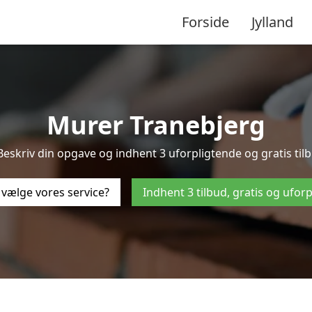
Forside
Jylland
Murer Tranebjerg
Beskriv din opgave og indhent 3 uforpligtende og gratis til
 vælge vores service?
Indhent 3 tilbud, gratis og ufor