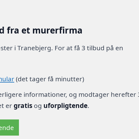
d fra et murerfirma
er i Tranebjerg. For at få 3 tilbud på en
mular
(det tager få minutter)
derligere informationer, og modtager herefter 
et er
gratis
og
uforpligtende
.
tende