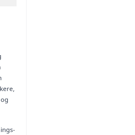
g
n
n
kere,
 og
ings-