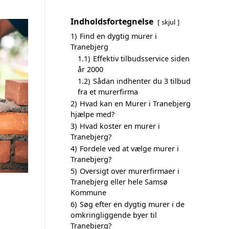
Indholdsfortegnelse
skjul
1)
Find en dygtig murer i
Tranebjerg
1.1)
Effektiv tilbudsservice siden
år 2000
1.2)
Sådan indhenter du 3 tilbud
fra et murerfirma
2)
Hvad kan en Murer i Tranebjerg
hjælpe med?
3)
Hvad koster en murer i
Tranebjerg?
4)
Fordele ved at vælge murer i
Tranebjerg?
5)
Oversigt over murerfirmaer i
Tranebjerg eller hele Samsø
Kommune
6)
Søg efter en dygtig murer i de
omkringliggende byer til
Tranebjerg?