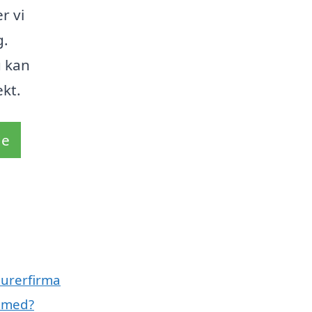
r vi
g.
u kan
kt.
de
murerfirma
e med?