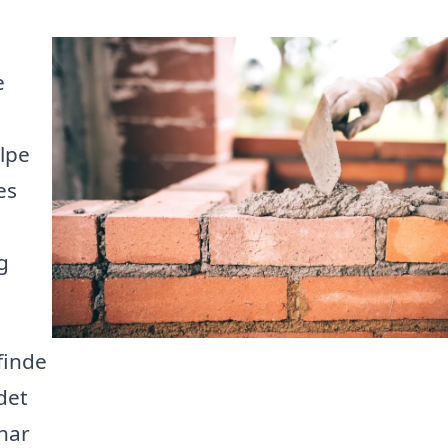
e
lpe
es
g
finde
det
har