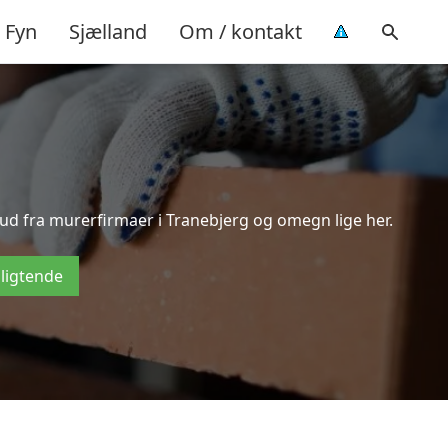
Fyn
Sjælland
Om / kontakt
bud fra murerfirmaer i Tranebjerg og omegn lige her.
pligtende