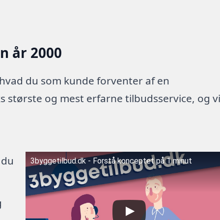
en år 2000
 hvad du som kunde forventer af en
 største og mest erfarne tilbudsservice, og v
 du
3byggetilbud.dk - Forstå konceptet på 1 minut
g