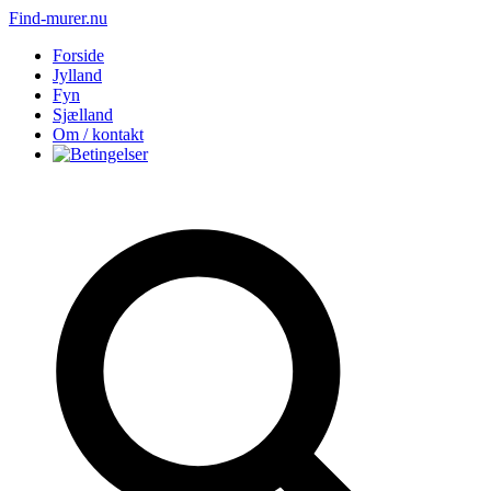
Find-murer.nu
Forside
Jylland
Fyn
Sjælland
Om / kontakt