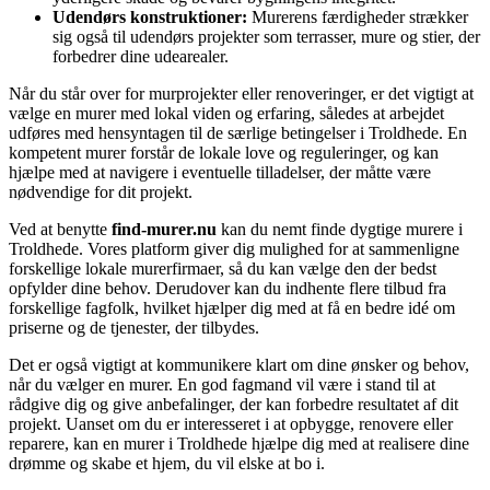
Udendørs konstruktioner:
Murerens færdigheder strækker
sig også til udendørs projekter som terrasser, mure og stier, der
forbedrer dine udearealer.
Når du står over for murprojekter eller renoveringer, er det vigtigt at
vælge en murer med lokal viden og erfaring, således at arbejdet
udføres med hensyntagen til de særlige betingelser i Troldhede. En
kompetent murer forstår de lokale love og reguleringer, og kan
hjælpe med at navigere i eventuelle tilladelser, der måtte være
nødvendige for dit projekt.
Ved at benytte
find-murer.nu
kan du nemt finde dygtige murere i
Troldhede. Vores platform giver dig mulighed for at sammenligne
forskellige lokale murerfirmaer, så du kan vælge den der bedst
opfylder dine behov. Derudover kan du indhente flere tilbud fra
forskellige fagfolk, hvilket hjælper dig med at få en bedre idé om
priserne og de tjenester, der tilbydes.
Det er også vigtigt at kommunikere klart om dine ønsker og behov,
når du vælger en murer. En god fagmand vil være i stand til at
rådgive dig og give anbefalinger, der kan forbedre resultatet af dit
projekt. Uanset om du er interesseret i at opbygge, renovere eller
reparere, kan en murer i Troldhede hjælpe dig med at realisere dine
drømme og skabe et hjem, du vil elske at bo i.