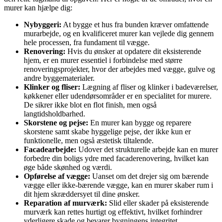
murer kan hjælpe dig:
Nybyggeri:
At bygge et hus fra bunden kræver omfattende
murarbejde, og en kvalificeret murer kan vejlede dig gennem
hele processen, fra fundament til vægge.
Renovering:
Hvis du ønsker at opdatere dit eksisterende
hjem, er en murer essentiel i forbindelse med større
renoveringsprojekter, hvor der arbejdes med vægge, gulve og
andre byggematerialer.
Klinker og fliser:
Lægning af fliser og klinker i badeværelser,
køkkener eller udendørsområder er en specialitet for murere.
De sikrer ikke blot en flot finish, men også
langtidsholdbarhed.
Skorstene og pejse:
En murer kan bygge og reparere
skorstene samt skabe hyggelige pejse, der ikke kun er
funktionelle, men også æstetisk tiltalende.
Facadearbejde:
Udover det strukturelle arbejde kan en murer
forbedre din boligs ydre med facaderenovering, hvilket kan
øge både skønhed og værdi.
Opførelse af vægge:
Uanset om det drejer sig om bærende
vægge eller ikke-bærende vægge, kan en murer skaber rum i
dit hjem skræddersyet til dine ønsker.
Reparation af murværk:
Slid eller skader på eksisterende
murværk kan rettes hurtigt og effektivt, hvilket forhindrer
yderligere skade og bevarer bygningens integritet.