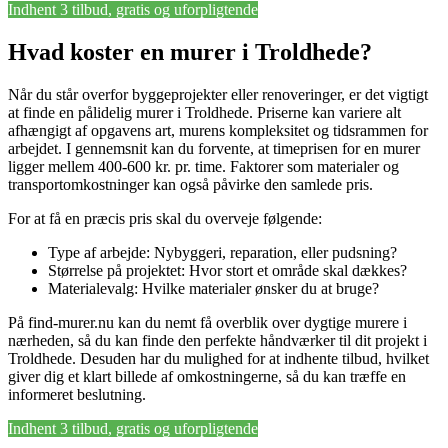
Indhent 3 tilbud, gratis og uforpligtende
Hvad koster en murer i Troldhede?
Når du står overfor byggeprojekter eller renoveringer, er det vigtigt
at finde en pålidelig murer i Troldhede. Priserne kan variere alt
afhængigt af opgavens art, murens kompleksitet og tidsrammen for
arbejdet. I gennemsnit kan du forvente, at timeprisen for en murer
ligger mellem 400-600 kr. pr. time. Faktorer som materialer og
transportomkostninger kan også påvirke den samlede pris.
For at få en præcis pris skal du overveje følgende:
Type af arbejde: Nybyggeri, reparation, eller pudsning?
Størrelse på projektet: Hvor stort et område skal dækkes?
Materialevalg: Hvilke materialer ønsker du at bruge?
På find-murer.nu kan du nemt få overblik over dygtige murere i
nærheden, så du kan finde den perfekte håndværker til dit projekt i
Troldhede. Desuden har du mulighed for at indhente tilbud, hvilket
giver dig et klart billede af omkostningerne, så du kan træffe en
informeret beslutning.
Indhent 3 tilbud, gratis og uforpligtende