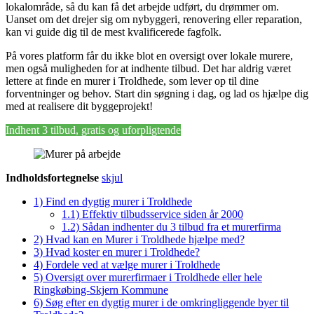
lokalområde, så du kan få det arbejde udført, du drømmer om.
Uanset om det drejer sig om nybyggeri, renovering eller reparation,
kan vi guide dig til de mest kvalificerede fagfolk.
På vores platform får du ikke blot en oversigt over lokale murere,
men også muligheden for at indhente tilbud. Det har aldrig været
lettere at finde en murer i Troldhede, som lever op til dine
forventninger og behov. Start din søgning i dag, og lad os hjælpe dig
med at realisere dit byggeprojekt!
Indhent 3 tilbud, gratis og uforpligtende
Indholdsfortegnelse
skjul
1)
Find en dygtig murer i Troldhede
1.1)
Effektiv tilbudsservice siden år 2000
1.2)
Sådan indhenter du 3 tilbud fra et murerfirma
2)
Hvad kan en Murer i Troldhede hjælpe med?
3)
Hvad koster en murer i Troldhede?
4)
Fordele ved at vælge murer i Troldhede
5)
Oversigt over murerfirmaer i Troldhede eller hele
Ringkøbing-Skjern Kommune
6)
Søg efter en dygtig murer i de omkringliggende byer til