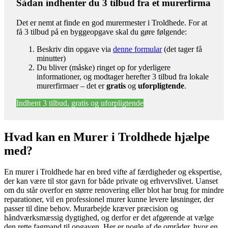
Sådan indhenter du 3 tilbud fra et murerfirma
Det er nemt at finde en god murermester i Troldhede. For at
få 3 tilbud på en byggeopgave skal du gøre følgende:
Beskriv din opgave via
denne formular
(det tager få
minutter)
Du bliver (måske) ringet op for yderligere
informationer, og modtager herefter 3 tilbud fra lokale
murerfirmaer – det er
gratis
og
uforpligtende
.
Indhent 3 tilbud, gratis og uforpligtende
Hvad kan en Murer i Troldhede hjælpe
med?
En murer i Troldhede har en bred vifte af færdigheder og ekspertise,
der kan være til stor gavn for både private og erhvervslivet. Uanset
om du står overfor en større renovering eller blot har brug for mindre
reparationer, vil en professionel murer kunne levere løsninger, der
passer til dine behov. Murarbejde kræver præcision og
håndværksmæssig dygtighed, og derfor er det afgørende at vælge
den rette fagmand til opgaven. Her er nogle af de områder, hvor en