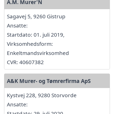
A.M. Murer'N
Sagavej 5, 9260 Gistrup
Ansatte:
Startdato: 01. juli 2019,
Virksomhedsform:
Enkeltmandsvirksomhed
CVR: 40607382
A&K Murer- og Tømrerfirma ApS
Kystvej 228, 9280 Storvorde
Ansatte:
Startdato: 29. juli 2020,