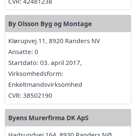
CVR: 42481238
By Olsson Byg og Montage
Klørupvej 11, 8920 Randers NV
Ansatte: 0
Startdato: 03. april 2017,
Virksomhedsform:
Enkeltmandsvirksomhed
CVR: 38502190
Byens Murerfirma DK ApS
Hadsundvej 164, 8930 Randers NØ