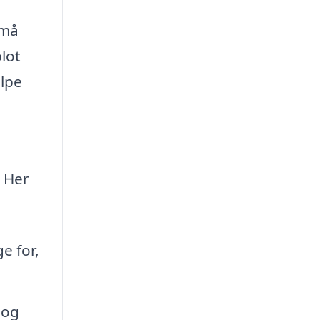
små
lot
ælpe
. Her
e for,
 og