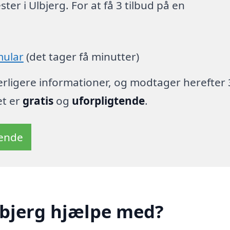
er i Ulbjerg. For at få 3 tilbud på en
mular
(det tager få minutter)
derligere informationer, og modtager herefter 
et er
gratis
og
uforpligtende
.
tende
lbjerg hjælpe med?