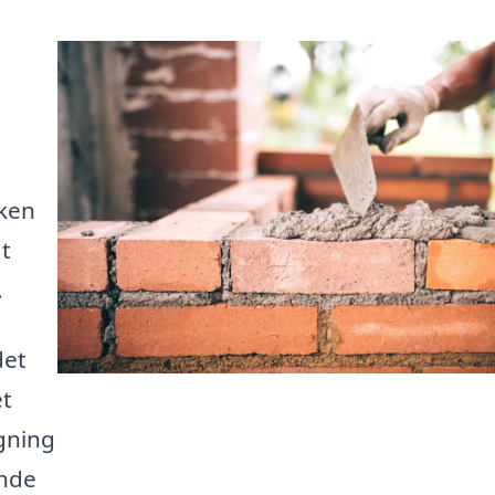
lken
at
.
det
et
øgning
inde