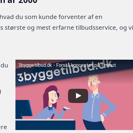
 hvad du som kunde forventer af en
 største og mest erfarne tilbudsservice, og v
 du
3byggetilbud.dk - Forstå konceptet på 1 minut
g
ere