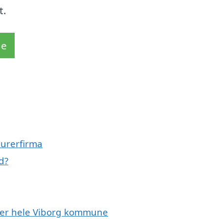
t.
de
murerfirma
d?
ller hele Viborg kommune