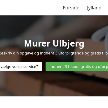
Forside
Jylland
Murer Ulbjerg
Beskriv din opgave og indhent 3 uforpligtende og gratis til
 vælge vores service?
Indhent 3 tilbud, gratis og ufor