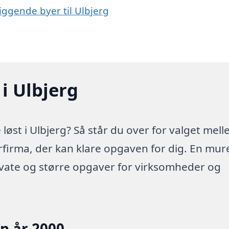
iggende byer til Ulbjerg
i Ulbjerg
øst i Ulbjerg? Så står du over for valget mel
erfirma, der kan klare opgaven for dig. En mur
ivate og større opgaver for virksomheder og
en år 2000