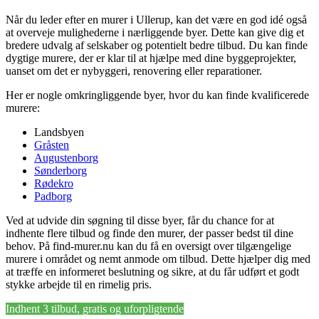
Når du leder efter en murer i Ullerup, kan det være en god idé også
at overveje mulighederne i nærliggende byer. Dette kan give dig et
bredere udvalg af selskaber og potentielt bedre tilbud. Du kan finde
dygtige murere, der er klar til at hjælpe med dine byggeprojekter,
uanset om det er nybyggeri, renovering eller reparationer.
Her er nogle omkringliggende byer, hvor du kan finde kvalificerede
murere:
Landsbyen
Gråsten
Augustenborg
Sønderborg
Rødekro
Padborg
Ved at udvide din søgning til disse byer, får du chance for at
indhente flere tilbud og finde den murer, der passer bedst til dine
behov. På find-murer.nu kan du få en oversigt over tilgængelige
murere i området og nemt anmode om tilbud. Dette hjælper dig med
at træffe en informeret beslutning og sikre, at du får udført et godt
stykke arbejde til en rimelig pris.
Indhent 3 tilbud, gratis og uforpligtende