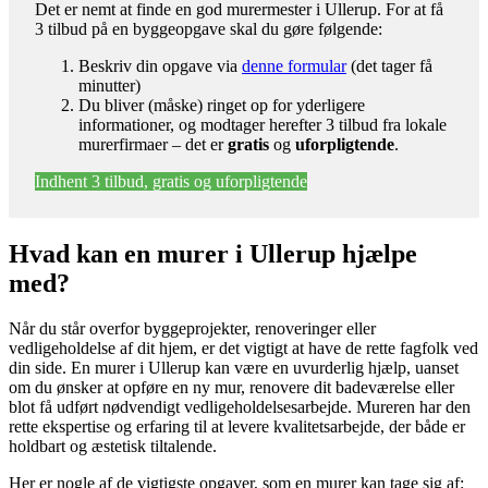
Det er nemt at finde en god murermester i Ullerup. For at få
3 tilbud på en byggeopgave skal du gøre følgende:
Beskriv din opgave via
denne formular
(det tager få
minutter)
Du bliver (måske) ringet op for yderligere
informationer, og modtager herefter 3 tilbud fra lokale
murerfirmaer – det er
gratis
og
uforpligtende
.
Indhent 3 tilbud, gratis og uforpligtende
Hvad kan en murer i Ullerup hjælpe
med?
Når du står overfor byggeprojekter, renoveringer eller
vedligeholdelse af dit hjem, er det vigtigt at have de rette fagfolk ved
din side. En murer i Ullerup kan være en uvurderlig hjælp, uanset
om du ønsker at opføre en ny mur, renovere dit badeværelse eller
blot få udført nødvendigt vedligeholdelsesarbejde. Mureren har den
rette ekspertise og erfaring til at levere kvalitetsarbejde, der både er
holdbart og æstetisk tiltalende.
Her er nogle af de vigtigste opgaver, som en murer kan tage sig af: