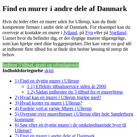
Find en murer i andre dele af Danmark
Hvis du leder efter en murer uden for Ullerup, kan du finde
kompetente firmaer i andre dele af Danmark. For eksempel kan du
overveje at kontakte en murer i
Jylland
, på
Fyn
eller på
Sjælland
.
Uanset hvor du befinder dig, er der dygtige murere tilgængelige,
som kan hjælpe med dine byggeprojekter. Det kan være en god idé
at indhente flere tilbud for at finde den bedste løsning til netop dit
behov.
Indhent 3 tilbud, gratis og uforpligtende
Indholdsfortegnelse
skjul
1)
Find en dygtig murer i Ullerup
1.1)
Effektiv tilbudsservice siden år 2000
1.2)
Sådan indhenter du 3 tilbud fra et murerfirma
2)
Hvad kan en murer i Ullerup hjælpe med?
3)
Hvad koster en murer i Ullerup?
4)
Fordele ved at vælge Murer i Ullerup
5)
Oversigt over murerfirmaer i Ullerup eller hele Sønderborg
kommune
6)
Søg efter en dygtig murer i de omkringliggende byer til
Ullerup?
7)
Find en murer i andre dele af Danmark