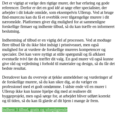
Det er vigtigt at vælge den rigtige murer, der har erfaring og gode
referencer. Derfor er det en god idé at søge efter specialister, der
arbejder i dit lokale område, som eksempelvis Ullerup. Ved at bruge
find-murer.nu kan du få et overblik over tilgængelige murere i dit
nærområde. Platformen giver dig mulighed for at sammenligne
forskellige firmaer og indhente tilbud, så du kan træffe en informeret
beslutning.
Indhentning af tilbud er en vigtig del af processen. Ved at modtage
flere tilbud får du ikke blot indsigt i prisniveauet, men også
mulighed for at vurdere de forskellige mureres kompetencer og
specialer. Det kan være nyttigt at stille spørgsmål og få afklaret
eventuelle tvivl før du træffer dit valg. En god murer vil også kunne
give råd og vejledning i forhold til materialer og design, så du får det
bedste resultat.
Derudover kan du overveje at tjekke anmeldelser og vurderinger af
de forskellige murere, så du kan sikre dig, at du vælger en
professionel med et godt omdømme. I sidste ende vil en murer i
Ullerup ikke kun kunne hjælpe dig med at realisere dit
byggeprojekt, men også sørge for, at arbejdet bliver udført korrekt
og til tiden, så du kan få glæde af dit hjem i mange år frem.
Indhent 3 tilbud, gratis og uforpligtende