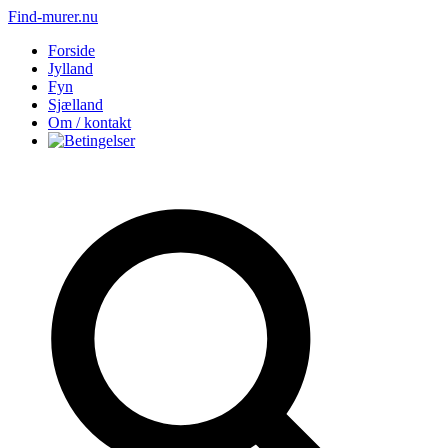
Find-murer.nu
Forside
Jylland
Fyn
Sjælland
Om / kontakt