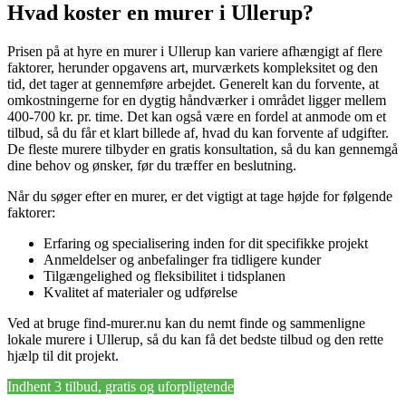
Hvad koster en murer i Ullerup?
Prisen på at hyre en murer i Ullerup kan variere afhængigt af flere
faktorer, herunder opgavens art, murværkets kompleksitet og den
tid, det tager at gennemføre arbejdet. Generelt kan du forvente, at
omkostningerne for en dygtig håndværker i området ligger mellem
400-700 kr. pr. time. Det kan også være en fordel at anmode om et
tilbud, så du får et klart billede af, hvad du kan forvente af udgifter.
De fleste murere tilbyder en gratis konsultation, så du kan gennemgå
dine behov og ønsker, før du træffer en beslutning.
Når du søger efter en murer, er det vigtigt at tage højde for følgende
faktorer:
Erfaring og specialisering inden for dit specifikke projekt
Anmeldelser og anbefalinger fra tidligere kunder
Tilgængelighed og fleksibilitet i tidsplanen
Kvalitet af materialer og udførelse
Ved at bruge find-murer.nu kan du nemt finde og sammenligne
lokale murere i Ullerup, så du kan få det bedste tilbud og den rette
hjælp til dit projekt.
Indhent 3 tilbud, gratis og uforpligtende