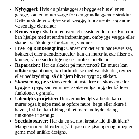
Nybyggeri:
Hvis du planlægger at bygge et hus eller en
garage, kan en murer sørge for den grundlæggende struktur.
Dette inkluderer opførelse af vægge, fundamenter og andre
væsentlige elementer.
Renovering:
Skal du renovere et eksisterende rum? En murer
kan hjælpe med at ændre indretningen, ombygge vægge eller
skabe nye åbninger for døre og vinduer.
Flise- og klinkelægning:
Uanset om det er til badeværelset,
køkkenet eller udendørsarealer, kan en murer lægge fliser og
klinker, så de sidder lige og ser professionelle ud.
Reparation:
Har du skader på murværket? En murer kan
udføre reparationer, fx i forbindelse med vandskader, revner
eller nedbrydning, så dit hjem bliver trygt og sikkert.
Skorsten og pejs:
Ønsker du at installere en skorsten eller
bygge en pejs, kan en murer skabe en løsning, der både er
funktionel og smuk.
Udendørs projekter:
Udover indendørs arbejde kan en
murer også hjælpe med at opføre mure, hegn eller skure i
haven, hvilket kan bidrage til et mere indbydende og
funktionelt udemiljø.
Specialopgaver:
Har du en særligt kreativ idé til dit hjem?
Mange murere tilbyder også tilpassede løsninger og arbejder
gerne med unikke designs.