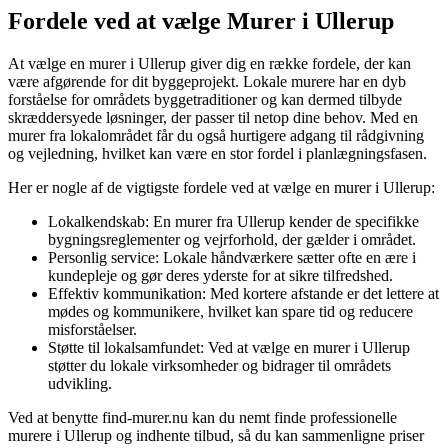
Fordele ved at vælge Murer i Ullerup
At vælge en murer i Ullerup giver dig en række fordele, der kan
være afgørende for dit byggeprojekt. Lokale murere har en dyb
forståelse for områdets byggetraditioner og kan dermed tilbyde
skræddersyede løsninger, der passer til netop dine behov. Med en
murer fra lokalområdet får du også hurtigere adgang til rådgivning
og vejledning, hvilket kan være en stor fordel i planlægningsfasen.
Her er nogle af de vigtigste fordele ved at vælge en murer i Ullerup:
Lokalkendskab: En murer fra Ullerup kender de specifikke
bygningsreglementer og vejrforhold, der gælder i området.
Personlig service: Lokale håndværkere sætter ofte en ære i
kundepleje og gør deres yderste for at sikre tilfredshed.
Effektiv kommunikation: Med kortere afstande er det lettere at
mødes og kommunikere, hvilket kan spare tid og reducere
misforståelser.
Støtte til lokalsamfundet: Ved at vælge en murer i Ullerup
støtter du lokale virksomheder og bidrager til områdets
udvikling.
Ved at benytte find-murer.nu kan du nemt finde professionelle
murere i Ullerup og indhente tilbud, så du kan sammenligne priser