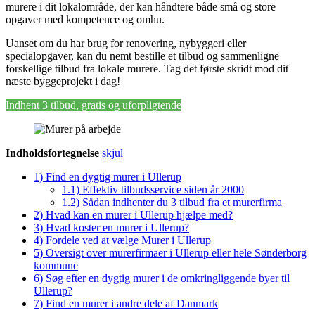
murere i dit lokalområde, der kan håndtere både små og store
opgaver med kompetence og omhu.
Uanset om du har brug for renovering, nybyggeri eller
specialopgaver, kan du nemt bestille et tilbud og sammenligne
forskellige tilbud fra lokale murere. Tag det første skridt mod dit
næste byggeprojekt i dag!
Indhent 3 tilbud, gratis og uforpligtende
Indholdsfortegnelse
skjul
1)
Find en dygtig murer i Ullerup
1.1)
Effektiv tilbudsservice siden år 2000
1.2)
Sådan indhenter du 3 tilbud fra et murerfirma
2)
Hvad kan en murer i Ullerup hjælpe med?
3)
Hvad koster en murer i Ullerup?
4)
Fordele ved at vælge Murer i Ullerup
5)
Oversigt over murerfirmaer i Ullerup eller hele Sønderborg
kommune
6)
Søg efter en dygtig murer i de omkringliggende byer til
Ullerup?
7)
Find en murer i andre dele af Danmark