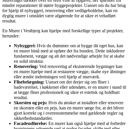
Murerfaget dækker over en bred vifte af opgaver, der spænder fra
mindre reparationer til større byggeprojekter. Uanset om du har brug
for hjælp til nybyggeri, renovering eller vedligeholdelse, kan en
dygtig murer i området være afgørende for at sikre et veludført
resultat.
En Murer i Vestbjerg kan hjælpe med forskellige typer af projekter,
herunder:
Nybyggeri:
Hvis du drømmer om at bygge dit eget hus, kan
en murer bistå med at opføre det fra bunden. Dette inkluderer
fundament, vægge og alt det nødvendige arbejde for at skabe
en solid struktur.
Renovering:
Ved renovering af eksisterende bygninger kan
en murer hjælpe med at restaurere vægge, skabe nye åbninger
eller ændre indretningen ved hjælp af murværk.
Flisebelægning:
Uanset om det drejer sig om fliser i
badeværelset, i køkkenet eller udendørs, er en murer i stand til
at lægge fliser professionelt og sikre et estetisk og holdbart
resultat.
Skorsten og pejs:
Hvis du ønsker at installere eller renovere
en skorsten eller en pejs, kan en murer sørge for, at det bliver
gjort korrekt og i overensstemmelse med gældende regler og
sikkerhedsstandarder.
Facadeudførelse:
En murer kan også hjælpe med at forbedre
bygningens udseende ved at pudse facader, skifte tegl eller