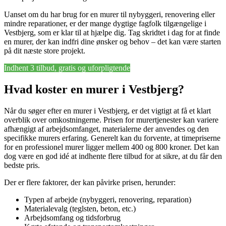
Uanset om du har brug for en murer til nybyggeri, renovering eller
mindre reparationer, er der mange dygtige fagfolk tilgængelige i
Vestbjerg, som er klar til at hjælpe dig. Tag skridtet i dag for at finde
en murer, der kan indfri dine ønsker og behov – det kan være starten
på dit næste store projekt.
Indhent 3 tilbud, gratis og uforpligtende
Hvad koster en murer i Vestbjerg?
Når du søger efter en murer i Vestbjerg, er det vigtigt at få et klart
overblik over omkostningerne. Prisen for murertjenester kan variere
afhængigt af arbejdsomfanget, materialerne der anvendes og den
specifikke murers erfaring. Generelt kan du forvente, at timepriserne
for en professionel murer ligger mellem 400 og 800 kroner. Det kan
dog være en god idé at indhente flere tilbud for at sikre, at du får den
bedste pris.
Der er flere faktorer, der kan påvirke prisen, herunder:
Typen af arbejde (nybyggeri, renovering, reparation)
Materialevalg (teglsten, beton, etc.)
Arbejdsomfang og tidsforbrug