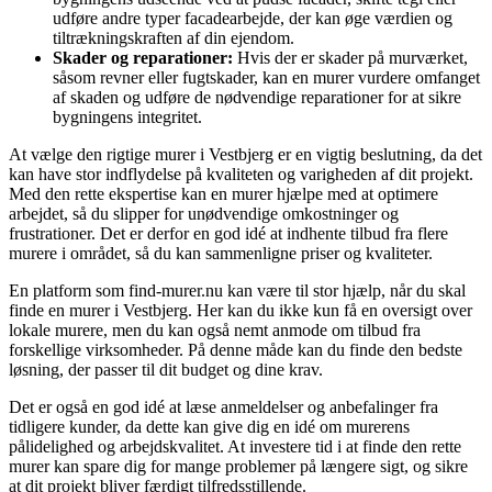
udføre andre typer facadearbejde, der kan øge værdien og
tiltrækningskraften af din ejendom.
Skader og reparationer:
Hvis der er skader på murværket,
såsom revner eller fugtskader, kan en murer vurdere omfanget
af skaden og udføre de nødvendige reparationer for at sikre
bygningens integritet.
At vælge den rigtige murer i Vestbjerg er en vigtig beslutning, da det
kan have stor indflydelse på kvaliteten og varigheden af dit projekt.
Med den rette ekspertise kan en murer hjælpe med at optimere
arbejdet, så du slipper for unødvendige omkostninger og
frustrationer. Det er derfor en god idé at indhente tilbud fra flere
murere i området, så du kan sammenligne priser og kvaliteter.
En platform som find-murer.nu kan være til stor hjælp, når du skal
finde en murer i Vestbjerg. Her kan du ikke kun få en oversigt over
lokale murere, men du kan også nemt anmode om tilbud fra
forskellige virksomheder. På denne måde kan du finde den bedste
løsning, der passer til dit budget og dine krav.
Det er også en god idé at læse anmeldelser og anbefalinger fra
tidligere kunder, da dette kan give dig en idé om murerens
pålidelighed og arbejdskvalitet. At investere tid i at finde den rette
murer kan spare dig for mange problemer på længere sigt, og sikre
at dit projekt bliver færdigt tilfredsstillende.