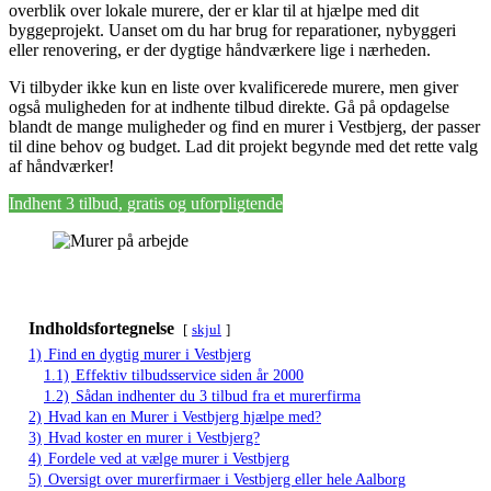
overblik over lokale murere, der er klar til at hjælpe med dit
byggeprojekt. Uanset om du har brug for reparationer, nybyggeri
eller renovering, er der dygtige håndværkere lige i nærheden.
Vi tilbyder ikke kun en liste over kvalificerede murere, men giver
også muligheden for at indhente tilbud direkte. Gå på opdagelse
blandt de mange muligheder og find en murer i Vestbjerg, der passer
til dine behov og budget. Lad dit projekt begynde med det rette valg
af håndværker!
Indhent 3 tilbud, gratis og uforpligtende
Indholdsfortegnelse
skjul
1)
Find en dygtig murer i Vestbjerg
1.1)
Effektiv tilbudsservice siden år 2000
1.2)
Sådan indhenter du 3 tilbud fra et murerfirma
2)
Hvad kan en Murer i Vestbjerg hjælpe med?
3)
Hvad koster en murer i Vestbjerg?
4)
Fordele ved at vælge murer i Vestbjerg
5)
Oversigt over murerfirmaer i Vestbjerg eller hele Aalborg