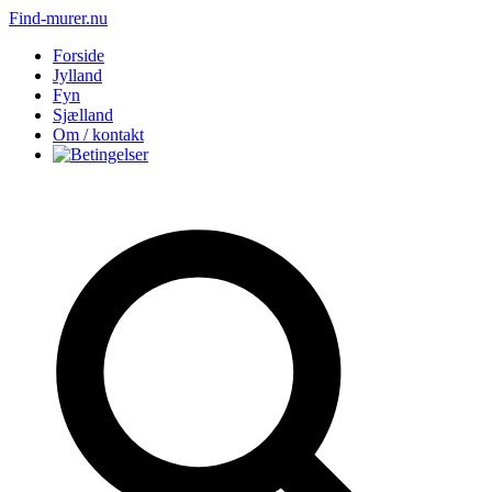
Find-murer.nu
Forside
Jylland
Fyn
Sjælland
Om / kontakt