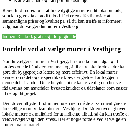
Kørte afstande og transportomkostninger
Benyt find-murer.nu til at finde dygtige murere i dit lokalområde,
som kan give dig et godt tilbud. Det er en effektiv måde at
sammenligne priser og kvalitet på, så du kan træffe et informeret
valg, når du vælger din murer i Vestbjerg.
Indhent 3 tilbud, gratis og uforpligtende
Fordele ved at vælge murer i Vestbjerg
Når du vælger en murer i Vestbjerg, får du ikke kun adgang til
professionelle håndværkere, men også til en række fordele, der kan
gøre dit byggeprojekt lettere og mere effektivt. En lokal murer
kender området og de specifikke krav, der gælder for byggeri i
denne del af landet. Dette betyder, at de kan give dig den bedste
rådgivning om materialer, byggeteknikker og tidsplaner, som passer
til netop dit projekt.
Derudover tilbyder find-murer.nu en nem måde at sammenligne de
forskellige murervirksomheder i Vestbjerg. Du får en oversigt over
lokale murere og mulighed for at indhente tilbud, så du kan træffe et
velovervejet valg uden stress. Her er nogle fordele ved at vælge en
murer i nærområdet: