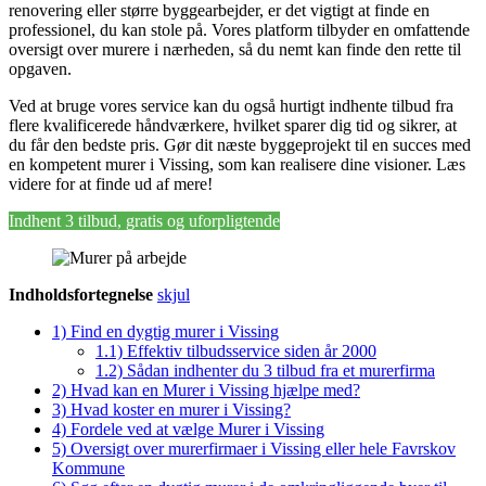
renovering eller større byggearbejder, er det vigtigt at finde en
professionel, du kan stole på. Vores platform tilbyder en omfattende
oversigt over murere i nærheden, så du nemt kan finde den rette til
opgaven.
Ved at bruge vores service kan du også hurtigt indhente tilbud fra
flere kvalificerede håndværkere, hvilket sparer dig tid og sikrer, at
du får den bedste pris. Gør dit næste byggeprojekt til en succes med
en kompetent murer i Vissing, som kan realisere dine visioner. Læs
videre for at finde ud af mere!
Indhent 3 tilbud, gratis og uforpligtende
Indholdsfortegnelse
skjul
1)
Find en dygtig murer i Vissing
1.1)
Effektiv tilbudsservice siden år 2000
1.2)
Sådan indhenter du 3 tilbud fra et murerfirma
2)
Hvad kan en Murer i Vissing hjælpe med?
3)
Hvad koster en murer i Vissing?
4)
Fordele ved at vælge Murer i Vissing
5)
Oversigt over murerfirmaer i Vissing eller hele Favrskov
Kommune