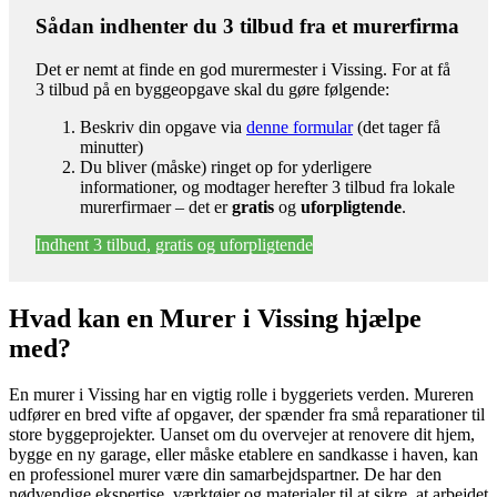
Sådan indhenter du 3 tilbud fra et murerfirma
Det er nemt at finde en god murermester i Vissing. For at få
3 tilbud på en byggeopgave skal du gøre følgende:
Beskriv din opgave via
denne formular
(det tager få
minutter)
Du bliver (måske) ringet op for yderligere
informationer, og modtager herefter 3 tilbud fra lokale
murerfirmaer – det er
gratis
og
uforpligtende
.
Indhent 3 tilbud, gratis og uforpligtende
Hvad kan en Murer i Vissing hjælpe
med?
En murer i Vissing har en vigtig rolle i byggeriets verden. Mureren
udfører en bred vifte af opgaver, der spænder fra små reparationer til
store byggeprojekter. Uanset om du overvejer at renovere dit hjem,
bygge en ny garage, eller måske etablere en sandkasse i haven, kan
en professionel murer være din samarbejdspartner. De har den
nødvendige ekspertise, værktøjer og materialer til at sikre, at arbejdet