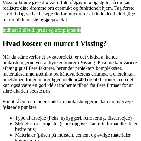
Vissing kunne give dig værdifuld rådgivning og støtte, så du kan
realisere dine drømme om et smukt og funktionelt hjem. Tag første
skridt i dag ved at besøge find-murer.nu for at finde den helt rigtige
murer til dit næste byggeprojekt!
Indhent 3 tilbud, gratis og uforpligtende
Hvad koster en murer i Vissing?
Når du står overfor et byggeprojekt, er det vigtigt at kende
omkostningerne ved at hyre en murer i Vissing. Priserne kan variere
afhængigt af flere faktorer, herunder projektets kompleksitet,
materialesammensætning og håndværkerens erfaring. Generelt kan
timelønnen for en murer ligge mellem 400 og 600 kroner, men det
kan også være en god idé at indhente tilbud fra flere firmaer for at
sikre dig den bedste pris.
For at få en mere præcis idé om omkostningerne, kan du overveje
følgende punkter:
Type af arbejde (f.eks. nybyggeri, renovering, flisearbejde)
Størrelsen af projektet (store opgaver kan ofte forhandles til en
bedre pris)
Materialer (prisen på mursten, cement og øvrige materialer
kan variere)