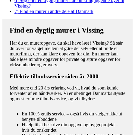
6)
Søg efter en dygtig murer i de omkringliggende byer til
Vissing?
7)
Find en murer i andre dele af Danmark
Find en dygtig murer i Vissing
Har du en mureropgave, du skal have løst i Vissing? Så står
du over for valget mellem at gøre det selv eller at finde et
murerfirma, der kan klare opgaven for dig. En murer kan
både løse mindre opgaver for private og større opgaver for
virksomheder og erhverv.
Effektiv tilbudsservice siden år 2000
Med mere end 20 års erfaring ved vi, hvad du som kunde
forventer af en håndværker. Vi er ubetinget Danmarks største
og mest erfarne tilbudsservice, og vi tilbyder:
En 100% gratis service – også hvis du vælger ikke at
benytte tilbuddene
Hjælp til at beskrive din opgave og byggeprojekt –
hvis du ønsker det