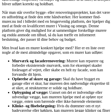
bliver udført korrekt og holdbart.
Når man står overfor bygge- eller renoveringsprojekter, kan det være
en udfordring at finde den rette håndværker. Her kommer find-
murer.nu ind i billedet med en brugervenlig platform, der hjælper dig
med at finde en kvalificeret murer i Vissing og omegn. Denne
platform giver dig mulighed for at sammenligne forskellige murere
og endda anmode om tilbud, så du kan træffe en informeret
beslutning, der passer til dine behov og budget.
Men hvad kan en murer konkret hjælpe med? Her er en liste over
nogle af de mest almindelige opgaver, som en murer kan udføre:
Murværk og facaderenovering:
Murere kan reparere og
forbedre eksisterende murværk, som for eksempel skader
forårsaget af vejret, eller skabe en helt ny facade, som kan
forvandle dit hjem.
Opførelse af skure og garage:
Skal du have bygget en
garage eller et skur, har mureren den nødvendige ekspertise til
at sikre, at strukturerne er solide og holdbare.
Opbygning af vægge:
Uanset om det er indvendige eller
udvendige vægge, kan mureren hjælpe med at opføre nye
vægge, enten som bærende eller ikke-bærende elementer.
Klinke- og flisebelægning:
Hvis du drømmer om et nyt
badeværelse eller køkken, kan mureren lægge klinker og fliser