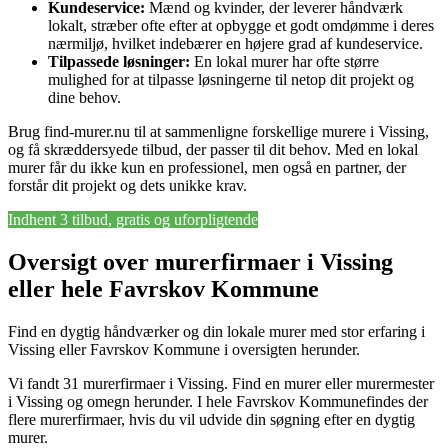
Kundeservice:
Mænd og kvinder, der leverer håndværk
lokalt, stræber ofte efter at opbygge et godt omdømme i deres
nærmiljø, hvilket indebærer en højere grad af kundeservice.
Tilpassede løsninger:
En lokal murer har ofte større
mulighed for at tilpasse løsningerne til netop dit projekt og
dine behov.
Brug find-murer.nu til at sammenligne forskellige murere i Vissing,
og få skræddersyede tilbud, der passer til dit behov. Med en lokal
murer får du ikke kun en professionel, men også en partner, der
forstår dit projekt og dets unikke krav.
Indhent 3 tilbud, gratis og uforpligtende
Oversigt over murerfirmaer i Vissing
eller hele Favrskov Kommune
Find en dygtig håndværker og din lokale murer med stor erfaring i
Vissing eller Favrskov Kommune i oversigten herunder.
Vi fandt 31 murerfirmaer i Vissing. Find en murer eller murermester
i Vissing og omegn herunder. I hele Favrskov Kommunefindes der
flere murerfirmaer, hvis du vil udvide din søgning efter en dygtig
murer.