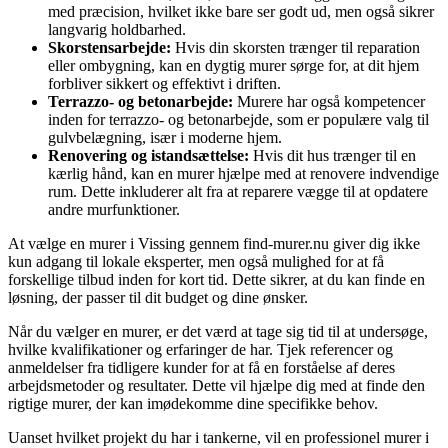
med præcision, hvilket ikke bare ser godt ud, men også sikrer
langvarig holdbarhed.
Skorstensarbejde:
Hvis din skorsten trænger til reparation
eller ombygning, kan en dygtig murer sørge for, at dit hjem
forbliver sikkert og effektivt i driften.
Terrazzo- og betonarbejde:
Murere har også kompetencer
inden for terrazzo- og betonarbejde, som er populære valg til
gulvbelægning, især i moderne hjem.
Renovering og istandsættelse:
Hvis dit hus trænger til en
kærlig hånd, kan en murer hjælpe med at renovere indvendige
rum. Dette inkluderer alt fra at reparere vægge til at opdatere
andre murfunktioner.
At vælge en murer i Vissing gennem find-murer.nu giver dig ikke
kun adgang til lokale eksperter, men også mulighed for at få
forskellige tilbud inden for kort tid. Dette sikrer, at du kan finde en
løsning, der passer til dit budget og dine ønsker.
Når du vælger en murer, er det værd at tage sig tid til at undersøge,
hvilke kvalifikationer og erfaringer de har. Tjek referencer og
anmeldelser fra tidligere kunder for at få en forståelse af deres
arbejdsmetoder og resultater. Dette vil hjælpe dig med at finde den
rigtige murer, der kan imødekomme dine specifikke behov.
Uanset hvilket projekt du har i tankerne, vil en professionel murer i