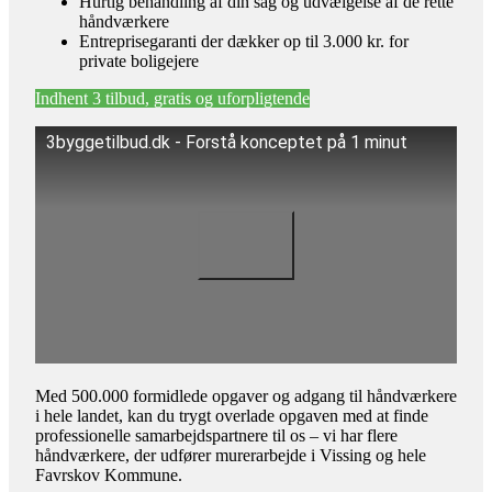
Hurtig behandling af din sag og udvælgelse af de rette
håndværkere
Entreprisegaranti der dækker op til 3.000 kr. for
private boligejere
Indhent 3 tilbud, gratis og uforpligtende
3byggetilbud.dk - Forstå konceptet på 1 minut
Med 500.000 formidlede opgaver og adgang til håndværkere
i hele landet, kan du trygt overlade opgaven med at finde
professionelle samarbejdspartnere til os – vi har flere
håndværkere, der udfører murerarbejde i Vissing og hele
Favrskov Kommune.