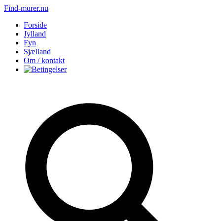
Find-murer.nu
Forside
Jylland
Fyn
Sjælland
Om / kontakt