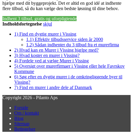
hjælpe med dit byggeprojekt. Det er altid en god idé at indhente
flere tilbud, så du kan vælge den bedste løsning til dine behov.
Indhent 3 tilbud, gratis og uforpligtende
Indholdsfortegnelse
skjul
1)
Find en dygtig murer i Vissing
1.1)
Effektiv tilbudsservice siden år 2000
1.2)
Sådan indhenter du 3 tilbud fra et murerfirma
2)
Hvad kan en Murer i Vissing hjælpe med?
3)
Hvad koster en murer i Vissing?
4)
Fordele ved at vælge Murer i Vissing
5)
Oversigt over murerfirmaer i Vissing eller hele Favrskov
Kommune
6)
Søg efter en dygtig murer i de omkringliggende byer til
Vissing?
7)
Find en murer i andre dele af Danmark
Copyright 2026 - Pilanto Aps
Forside
Om / kontakt
Blog
Sitemap
Betingelser