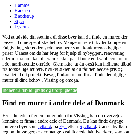
Hammel
Hadsten
Brædstrup
Stjær
Lystrup
Ved at udvide din søgning til disse byer kan du finde en murer, der
passer til dine specifikke behov. Mange murere tilbyder kompetent
rådgivning, skræddersyede løsninger samt konkurrencedygtige
priser. Uanset om du har brug for hjælp til nybyggeri, renovering
eller reparation, kan du være sikker på at finde en kvalificeret murer
i det nærliggende område. Glem ikke, at du også kan indhente tilbud
fra forskellige murere, hvilket sikrer, at du får den bedste pris og
kvalitet til dit projekt. Besøg find-murer.nu for at finde den rigtige
murer til dine behov i Vissing og omegn.
Indhent 3 tilbud, gratis og uforpligtende
Find en murer i andre dele af Danmark
Hvis du leder efter en murer uden for Vissing, kan du overveje at
kontakte et firma i andre dele af Danmark. Du kan finde dygtige
murere i byer som
Jylland
, på
Fyn
eller i
Sjælland
. Uanset hvilken
region du vælger, er der mange kvalificerede håndværkere, som kan