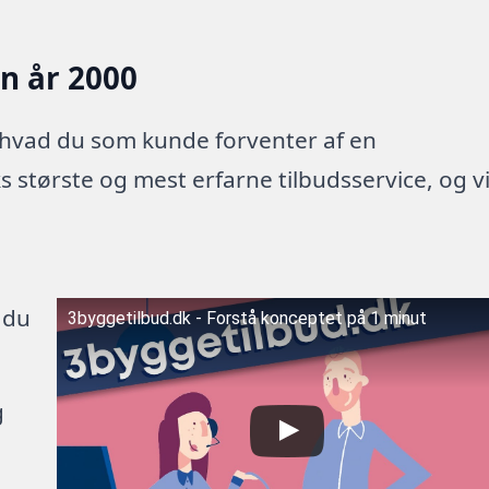
en år 2000
 hvad du som kunde forventer af en
 største og mest erfarne tilbudsservice, og v
 du
3byggetilbud.dk - Forstå konceptet på 1 minut
g