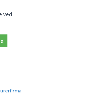
e ved
de
murerfirma