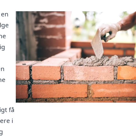
 en
ælge
ne
ig
en
ne
gt få
ere i
g