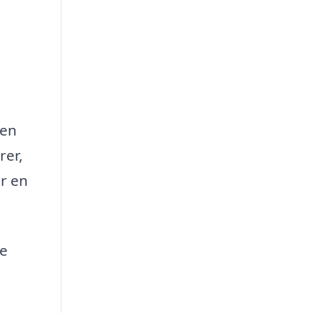
den
rer,
or en
re