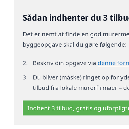
Sådan indhenter du 3 tilbu
Det er nemt at finde en god murermest
byggeopgave skal du gøre følgende:
Beskriv din opgave via
denne for
Du bliver (måske) ringet op for y
tilbud fra lokale murerfirmaer – d
Indhent 3 tilbud, gratis og uforplig