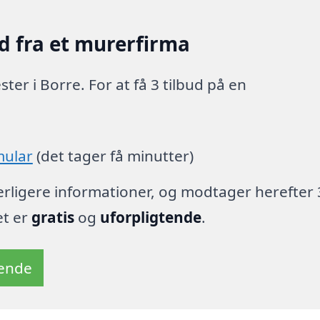
d fra et murerfirma
er i Borre. For at få 3 tilbud på en
mular
(det tager få minutter)
derligere informationer, og modtager herefter 
et er
gratis
og
uforpligtende
.
tende