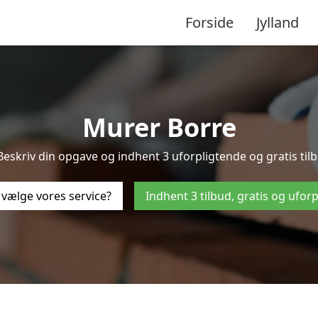
Forside
Jylland
Murer Borre
Beskriv din opgave og indhent 3 uforpligtende og gratis til
 vælge vores service?
Indhent 3 tilbud, gratis og ufor