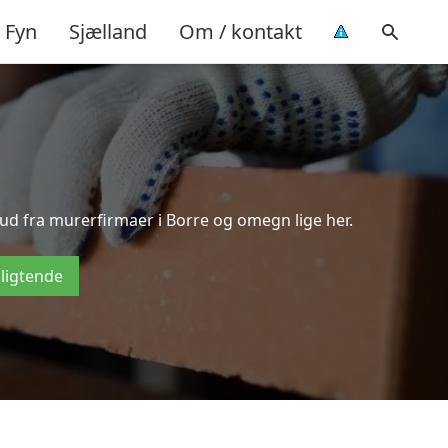
Fyn
Sjælland
Om / kontakt
bud fra murerfirmaer i Borre og omegn lige her.
pligtende