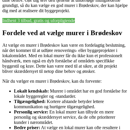
dine behov. Gør dig selv den tjeneste at undersøge mulighederne
grundigt, så du kan vælge en god murer i Brødeskov, der kan hjælpe
dig med at realisere dit byggeprojekt.
Indhent 3 tilbud, gratis og uforpligtende
Fordele ved at vælge murer i Brødeskov
At vælge en murer i Brødeskov kan være en fordelagtig beslutning,
når det kommer til at udføre renoverings- eller byggeprojekter i
lokalområdet. Med en lokal murer får du ikke kun et professionelt
håndværk, men også en dyb forståelse af områdets specifikke
byggestil og krav. Dette kan være med til at sikre, at dit projekt
bliver skræddersyet til netop dine behov og ønsker.
Når du vælger en murer i Brødeskov, kan du forvente:
Lokalt kendskab:
Murere i området har en god forståelse for
lokale byggeregler og -standarder.
Tilgængelighed:
Kortere afstande betyder lettere
kommunikation og hurtigere tilgængelighed.
Personlig service:
En lokal murer kan tilbyde en mere
personlig og skræddersyet service, da de ofte prioriterer
kunder i nærområdet.
Bedre priser:
At vælge en lokal murer kan ofte resultere i