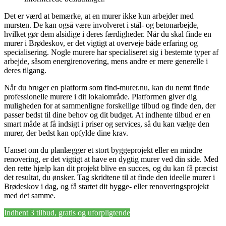
Det er værd at bemærke, at en murer ikke kun arbejder med
mursten. De kan også være involveret i stål- og betonarbejde,
hvilket gør dem alsidige i deres færdigheder. Når du skal finde en
murer i Brødeskov, er det vigtigt at overveje både erfaring og
specialisering. Nogle murere har specialiseret sig i bestemte typer af
arbejde, såsom energirenovering, mens andre er mere generelle i
deres tilgang.
Når du bruger en platform som find-murer.nu, kan du nemt finde
professionelle murere i dit lokalområde. Platformen giver dig
muligheden for at sammenligne forskellige tilbud og finde den, der
passer bedst til dine behov og dit budget. At indhente tilbud er en
smart måde at få indsigt i priser og services, så du kan vælge den
murer, der bedst kan opfylde dine krav.
Uanset om du planlægger et stort byggeprojekt eller en mindre
renovering, er det vigtigt at have en dygtig murer ved din side. Med
den rette hjælp kan dit projekt blive en succes, og du kan få præcist
det resultat, du ønsker. Tag skridtene til at finde den ideelle murer i
Brødeskov i dag, og få startet dit bygge- eller renoveringsprojekt
med det samme.
Indhent 3 tilbud, gratis og uforpligtende