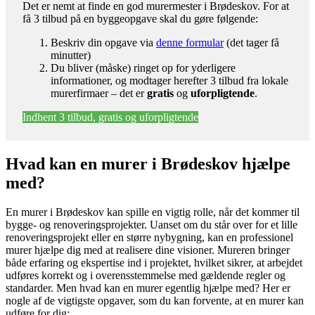
Det er nemt at finde en god murermester i Brødeskov. For at
få 3 tilbud på en byggeopgave skal du gøre følgende:
Beskriv din opgave via
denne formular
(det tager få
minutter)
Du bliver (måske) ringet op for yderligere
informationer, og modtager herefter 3 tilbud fra lokale
murerfirmaer – det er
gratis
og
uforpligtende
.
Indhent 3 tilbud, gratis og uforpligtende
Hvad kan en murer i Brødeskov hjælpe
med?
En murer i Brødeskov kan spille en vigtig rolle, når det kommer til
bygge- og renoveringsprojekter. Uanset om du står over for et lille
renoveringsprojekt eller en større nybygning, kan en professionel
murer hjælpe dig med at realisere dine visioner. Mureren bringer
både erfaring og ekspertise ind i projektet, hvilket sikrer, at arbejdet
udføres korrekt og i overensstemmelse med gældende regler og
standarder. Men hvad kan en murer egentlig hjælpe med? Her er
nogle af de vigtigste opgaver, som du kan forvente, at en murer kan
udføre for dig: