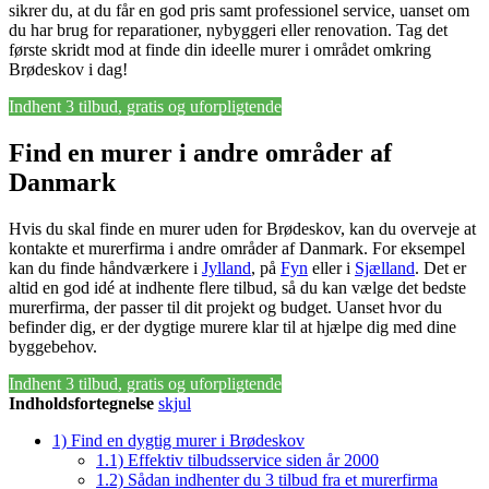
sikrer du, at du får en god pris samt professionel service, uanset om
du har brug for reparationer, nybyggeri eller renovation. Tag det
første skridt mod at finde din ideelle murer i området omkring
Brødeskov i dag!
Indhent 3 tilbud, gratis og uforpligtende
Find en murer i andre områder af
Danmark
Hvis du skal finde en murer uden for Brødeskov, kan du overveje at
kontakte et murerfirma i andre områder af Danmark. For eksempel
kan du finde håndværkere i
Jylland
, på
Fyn
eller i
Sjælland
. Det er
altid en god idé at indhente flere tilbud, så du kan vælge det bedste
murerfirma, der passer til dit projekt og budget. Uanset hvor du
befinder dig, er der dygtige murere klar til at hjælpe dig med dine
byggebehov.
Indhent 3 tilbud, gratis og uforpligtende
Indholdsfortegnelse
skjul
1)
Find en dygtig murer i Brødeskov
1.1)
Effektiv tilbudsservice siden år 2000
1.2)
Sådan indhenter du 3 tilbud fra et murerfirma