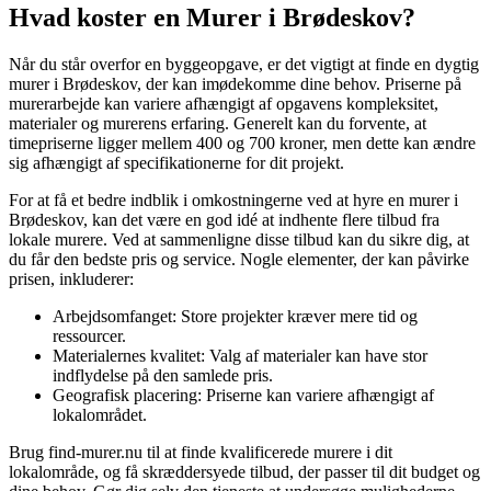
Hvad koster en Murer i Brødeskov?
Når du står overfor en byggeopgave, er det vigtigt at finde en dygtig
murer i Brødeskov, der kan imødekomme dine behov. Priserne på
murerarbejde kan variere afhængigt af opgavens kompleksitet,
materialer og murerens erfaring. Generelt kan du forvente, at
timepriserne ligger mellem 400 og 700 kroner, men dette kan ændre
sig afhængigt af specifikationerne for dit projekt.
For at få et bedre indblik i omkostningerne ved at hyre en murer i
Brødeskov, kan det være en god idé at indhente flere tilbud fra
lokale murere. Ved at sammenligne disse tilbud kan du sikre dig, at
du får den bedste pris og service. Nogle elementer, der kan påvirke
prisen, inkluderer:
Arbejdsomfanget: Store projekter kræver mere tid og
ressourcer.
Materialernes kvalitet: Valg af materialer kan have stor
indflydelse på den samlede pris.
Geografisk placering: Priserne kan variere afhængigt af
lokalområdet.
Brug find-murer.nu til at finde kvalificerede murere i dit
lokalområde, og få skræddersyede tilbud, der passer til dit budget og