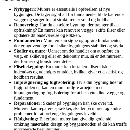
Nybyggeri:
Murere er essentielle i opførelsen af nye
bygninger. De tager sig af alt fra fundamentet til de bærende
vægge og sørger for, at strukturen er solid og holdbar.
Renovering:
Har du en ældre bygning, der trænger til en
opfriskning? En murer kan renovere vægge, skifte fliser eller
opdatere dit badeværelse og køkken.
Fundamenter:
Mureren kan støbe og opføre fundamenter,
der er nødvendige for at sikre bygningens stabilitet og styrke.
Skaller og mure:
Uanset om det handler om at opføre en
væg, en skillevæg eller en dekorativ mur, så er det mureren,
der former og konstruerer dette.
Flisebelægning:
En murer kan installere fliser i både
indendørs og udendørs områder, hvilket giver et æstetisk og
holdbart resultat.
Imprægnering og fugtisolering:
Hvis din bygning lider af
fugtproblemer, kan en murer udføre arbejdet med
imprægnering og fugtisolering for at beskytte dine vægge og
fundament.
Reparationer:
Skader på bygningen kan ske over tid.
Mureren kan reparere sprækker, skader på muren og andre
problemer for at forlænge bygningens levetid.
Rådgivning:
En erfaren murer kan give dig gode råd
omkring materialer, design og byggemetoder, så du kan træffe
informerede beslutninger.