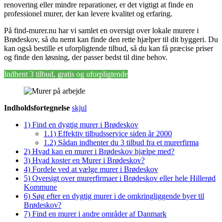
renovering eller mindre reparationer, er det vigtigt at finde en
professionel murer, der kan levere kvalitet og erfaring.
På find-murer.nu har vi samlet en oversigt over lokale murere i
Brødeskov, så du nemt kan finde den rette hjælper til dit byggeri. Du
kan også bestille et uforpligtende tilbud, så du kan få præcise priser
og finde den løsning, der passer bedst til dine behov.
Indhent 3 tilbud, gratis og uforpligtende
Indholdsfortegnelse
skjul
1)
Find en dygtig murer i Brødeskov
1.1)
Effektiv tilbudsservice siden år 2000
1.2)
Sådan indhenter du 3 tilbud fra et murerfirma
2)
Hvad kan en murer i Brødeskov hjælpe med?
3)
Hvad koster en Murer i Brødeskov?
4)
Fordele ved at vælge murer i Brødeskov
5)
Oversigt over murerfirmaer i Brødeskov eller hele Hillerød
Kommune
6)
Søg efter en dygtig murer i de omkringliggende byer til
Brødeskov?
7)
Find en murer i andre områder af Danmark