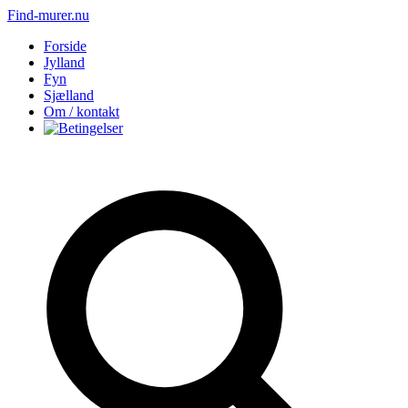
Find-murer.nu
Forside
Jylland
Fyn
Sjælland
Om / kontakt