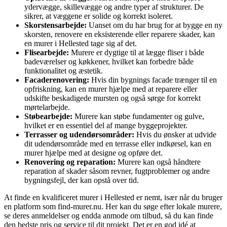
ydervægge, skillevægge og andre typer af strukturer. De
sikrer, at væggene er solide og korrekt isoleret.
Skorstensarbejde:
Uanset om du har brug for at bygge en ny
skorsten, renovere en eksisterende eller reparere skader, kan
en murer i Hellested tage sig af det.
Flisearbejde:
Murere er dygtige til at lægge fliser i både
badeværelser og køkkener, hvilket kan forbedre både
funktionalitet og æstetik.
Facaderenovering:
Hvis din bygnings facade trænger til en
opfriskning, kan en murer hjælpe med at reparere eller
udskifte beskadigede mursten og også sørge for korrekt
mørtelarbejde.
Støbearbejde:
Murere kan støbe fundamenter og gulve,
hvilket er en essentiel del af mange byggeprojekter.
Terrasser og udendørsområder:
Hvis du ønsker at udvide
dit udendørsområde med en terrasse eller indkørsel, kan en
murer hjælpe med at designe og opføre det.
Renovering og reparation:
Murere kan også håndtere
reparation af skader såsom revner, fugtproblemer og andre
bygningsfejl, der kan opstå over tid.
At finde en kvalificeret murer i Hellested er nemt, især når du bruger
en platform som find-murer.nu. Her kan du søge efter lokale murere,
se deres anmeldelser og endda anmode om tilbud, så du kan finde
den bedste pris og service til dit projekt. Det er en god idé at