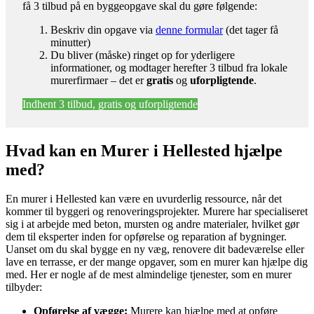
få 3 tilbud på en byggeopgave skal du gøre følgende:
Beskriv din opgave via
denne formular
(det tager få
minutter)
Du bliver (måske) ringet op for yderligere
informationer, og modtager herefter 3 tilbud fra lokale
murerfirmaer – det er
gratis
og
uforpligtende
.
Indhent 3 tilbud, gratis og uforpligtende
Hvad kan en Murer i Hellested hjælpe
med?
En murer i Hellested kan være en uvurderlig ressource, når det
kommer til byggeri og renoveringsprojekter. Murere har specialiseret
sig i at arbejde med beton, mursten og andre materialer, hvilket gør
dem til eksperter inden for opførelse og reparation af bygninger.
Uanset om du skal bygge en ny væg, renovere dit badeværelse eller
lave en terrasse, er der mange opgaver, som en murer kan hjælpe dig
med. Her er nogle af de mest almindelige tjenester, som en murer
tilbyder:
Opførelse af vægge:
Murere kan hjælpe med at opføre