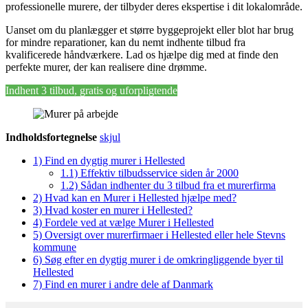
professionelle murere, der tilbyder deres ekspertise i dit lokalområde.
Uanset om du planlægger et større byggeprojekt eller blot har brug
for mindre reparationer, kan du nemt indhente tilbud fra
kvalificerede håndværkere. Lad os hjælpe dig med at finde den
perfekte murer, der kan realisere dine drømme.
Indhent 3 tilbud, gratis og uforpligtende
Indholdsfortegnelse
skjul
1)
Find en dygtig murer i Hellested
1.1)
Effektiv tilbudsservice siden år 2000
1.2)
Sådan indhenter du 3 tilbud fra et murerfirma
2)
Hvad kan en Murer i Hellested hjælpe med?
3)
Hvad koster en murer i Hellested?
4)
Fordele ved at vælge Murer i Hellested
5)
Oversigt over murerfirmaer i Hellested eller hele Stevns
kommune
6)
Søg efter en dygtig murer i de omkringliggende byer til
Hellested
7)
Find en murer i andre dele af Danmark