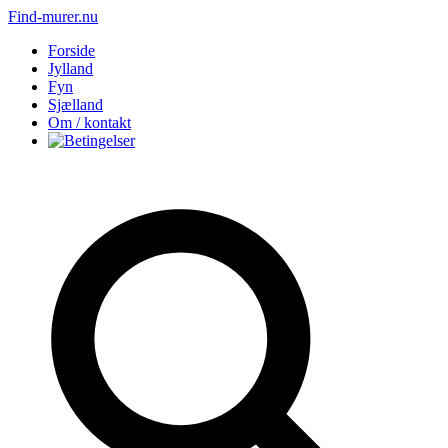
Find-murer.nu
Forside
Jylland
Fyn
Sjælland
Om / kontakt