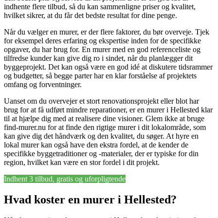
indhente flere tilbud, så du kan sammenligne priser og kvalitet,
hvilket sikrer, at du får det bedste resultat for dine penge.
Når du vælger en murer, er der flere faktorer, du bør overveje. Tjek
for eksempel deres erfaring og ekspertise inden for de specifikke
opgaver, du har brug for. En murer med en god referenceliste og
tilfredse kunder kan give dig ro i sindet, når du planlægger dit
byggeprojekt. Det kan også være en god idé at diskutere tidsrammer
og budgetter, så begge parter har en klar forståelse af projektets
omfang og forventninger.
Uanset om du overvejer et stort renovationsprojekt eller blot har
brug for at få udført mindre reparationer, er en murer i Hellested klar
til at hjælpe dig med at realisere dine visioner. Glem ikke at bruge
find-murer.nu for at finde den rigtige murer i dit lokalområde, som
kan give dig det håndværk og den kvalitet, du søger. At hyre en
lokal murer kan også have den ekstra fordel, at de kender de
specifikke byggetraditioner og -materialer, der er typiske for din
region, hvilket kan være en stor fordel i dit projekt.
Indhent 3 tilbud, gratis og uforpligtende
Hvad koster en murer i Hellested?