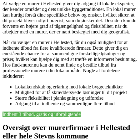
At vælge en murer i Hellested giver dig adgang til lokale eksperter,
der kender området og dets unikke byggetraditioner. En lokal murer
kan hurtigt forstå dine specifikke behov og ønsker, hvilket sikrer, at
dit projekt bliver udført præcist, som du ønsker det. Desuden kan du
forvente en højere grad af tilgængelighed og fleksibilitet, når du
arbejder med en murer, der er nært beslægtet med dig geografisk.
Når du vælger en murer i Hellested, får du også mulighed for at
indhente tilbud fra flere kvalificerede firmaer. Dette giver dig en
enestående chance for at sammenligne forskellige løsninger og
priser, hvilket kan hjælpe dig med at træffe en informeret beslutning.
Hos find-murer.nu kan du nemt finde og bestille tilbud fra
professionelle murere i din lokalområde. Nogle af fordelene
inkluderer:
Lokalkendskab og erfaring med lokale byggeteknikker
Mulighed for at få skræddersyede løsninger til dit projekt
Større fleksibilitet i planlægning og udførelse
Adgang til at indhente og sammenligne flere tilbud
Indhent 3 tilbud, gratis og uforpligtende
Oversigt over murerfirmaer i Hellested
eller hele Stevns kommune