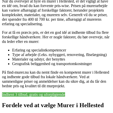
Når du overvejer at hyre en murer i Hellested, er det vigtigt at have
en idé om, hvad du kan forvente pris-wise. Prisen på murerarbejde
kan variere afhængigt af forskellige faktorer, herunder projektets
kompleksitet, materialer, og mureren selv. Generelt vil du se priser,
der spænder fra 400 til 700 kr. per time, afhængigt af murerens
erfaring og specialisering.
For at få en præcis pris, er det en god idé at indhente tilbud fra flere
forskellige håndværkere. Her er nogle faktorer, du bør overveje, når
du leder efter en murer:
Erfaring og specialistkompetencer
Type af arbejde (f.eks. nybyggeri, renovering, fliselægning)
Materialer og udstyr, der benyttes
Geografisk beliggenhed og transportomkostninger
På find-murer.nu kan du nemt finde en kompetent murer i Hellested
og indhente gode tilbud fra lokale håndværkere. Ved at
sammenligne priser og anmeldelser kan du sikre dig, at du får den
bedste pris og kvalitet til dit murprojekt.
Indhent 3 tilbud, gratis og uforpligtende
Fordele ved at vælge Murer i Hellested