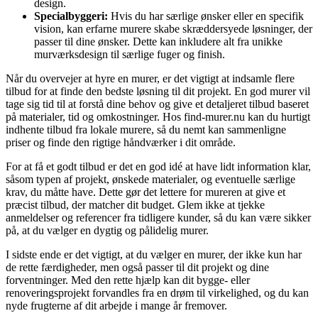
design.
Specialbyggeri:
Hvis du har særlige ønsker eller en specifik
vision, kan erfarne murere skabe skræddersyede løsninger, der
passer til dine ønsker. Dette kan inkludere alt fra unikke
murværksdesign til særlige fuger og finish.
Når du overvejer at hyre en murer, er det vigtigt at indsamle flere
tilbud for at finde den bedste løsning til dit projekt. En god murer vil
tage sig tid til at forstå dine behov og give et detaljeret tilbud baseret
på materialer, tid og omkostninger. Hos find-murer.nu kan du hurtigt
indhente tilbud fra lokale murere, så du nemt kan sammenligne
priser og finde den rigtige håndværker i dit område.
For at få et godt tilbud er det en god idé at have lidt information klar,
såsom typen af projekt, ønskede materialer, og eventuelle særlige
krav, du måtte have. Dette gør det lettere for mureren at give et
præcist tilbud, der matcher dit budget. Glem ikke at tjekke
anmeldelser og referencer fra tidligere kunder, så du kan være sikker
på, at du vælger en dygtig og pålidelig murer.
I sidste ende er det vigtigt, at du vælger en murer, der ikke kun har
de rette færdigheder, men også passer til dit projekt og dine
forventninger. Med den rette hjælp kan dit bygge- eller
renoveringsprojekt forvandles fra en drøm til virkelighed, og du kan
nyde frugterne af dit arbejde i mange år fremover.