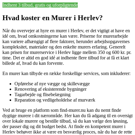
Indhent 3 tilbud, gratis og uforpligtende
Hvad koster en Murer i Herlev?
Når du overvejer at hyre en murer i Herlev, er det vigtigt at have en
idé om, hvad omkostningerne kan være. Priserne for murerarbejde
kan variere afhængigt af flere faktorer, herunder arbejdsopgavernes
kompleksitet, materialer og den enkelte murers erfaring. Generelt
kan prisen for murerservice i Herlev ligge mellem 350 og 600 kr. pr.
time. Det er altid en god idé at indhente flere tilbud for at få et klart
billede af, hvad du kan forvente.
En murer kan tilbyde en række forskellige services, som inkluderer:
Opførelse af nye vægge og skillevægge
Renovering af eksisterende bygninger
Tagarbejde og flisebelægning
Reparation og vedligeholdelse af murværk
Ved at bruge en platform som find-murer.nu kan du nemt finde
dygtige murere i dit nærområde. Her kan du få adgang til en oversigt
over lokale murere og bestille tilbud, så du kan vælge den løsning,
der passer dig og dit budget bedst. At finde en kompetent murer i
Herlev behøver ikke at være en besværlig proces, når du har de rette