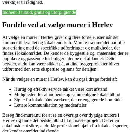
værktøjer til rådighed.
Indhent 3 tilbud, gratis og uforpligtende
Fordele ved at vælge murer i Herlev
At vælge en murer i Herlev giver dig flere fordele, især når det
kommer til kvalitet og lokalkendskab. Murere fra området har ofte
stor erfaring med de specifikke udfordringer og muligheder, der
findes i lokalområdet. De kender de byggestile og -materialer, der er
populære og passende for boliger i denne del af landet. Dette
betyder, at du kan være sikker på, at dine byggeprojekter bliver
udført med den rette ekspertise og sans for detaljen.
Når du vælger en murer i Herlev, kan du også drage fordel af:
Hurtig og effektiv service takket være kort afstand
Muligheden for at indhente og sammenligne lokale tilbud
Støtte fra lokale håndværkere, der er engagerede i området
Lettere kommunikation og mødeaftaler
Besøg find-murer.nu for at se en oversigt over dygtige murere i
Herlev og finde det bedste tilbud til dit næste projekt. Det er en
enkel måde at sikre, at du får professionel hjælp fra lokale eksperter,
der kender området indgående.