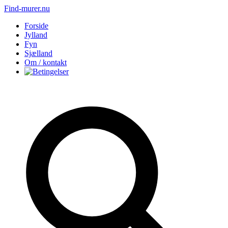
Find-murer.nu
Forside
Jylland
Fyn
Sjælland
Om / kontakt