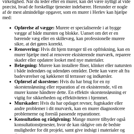
virkelighed. Når du leder efter en murer, kan det være nyttigt at vide
præcist, hvad de forskellige tjenester indebærer. Herunder er nogle
af de mest almindelige opgaver, som en murer i Herlev kan hjælpe
med:
Opførelse af vægge:
Murere er specialiserede i at bygge
vægge af både mursten og blokke. Uanset om det er en
bærende væg eller en skillevæg, kan professionelle murere
sikre, at det gøres korrekt.
Renovering:
Hvis dit hjem trænger til en opfriskning, kan en
murer hjælpe med at renovere eksisterende murværk, reparere
skader eller opdatere looket med nye materialer.
Belægning:
Murere kan installere fliser, klinker eller natursten
i både indendørs og udendørs områder. Dette kan være alt fra
badeværelser og køkkener til terrasser og indkørsler.
Opførsel af skorstene:
Hvis du har brug for en ny
skorstensløsning eller reparation af en eksisterende, vil en
murer kunne håndtere dette. En effektiv skorstensløsning er
vigtig for sikkerheden og effektiviteten i hjemmet.
Murskader:
Hvis du har opdaget revner, fugtskader eller
andre problemer i dit murværk, kan en murer diagnosticere
problemerne og foreslå passende reparationer.
Konsultation og rådgivning:
Mange murere tilbyder også
konsultationstjenester, hvor de kan rådgive om de bedste
muligheder for dit projekt, samt give indsigt i materialer og