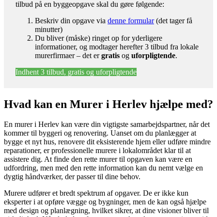
tilbud på en byggeopgave skal du gøre følgende:
Beskriv din opgave via
denne formular
(det tager få
minutter)
Du bliver (måske) ringet op for yderligere
informationer, og modtager herefter 3 tilbud fra lokale
murerfirmaer – det er
gratis
og
uforpligtende
.
Indhent 3 tilbud, gratis og uforpligtende
Hvad kan en Murer i Herlev hjælpe med?
En murer i Herlev kan være din vigtigste samarbejdspartner, når det
kommer til byggeri og renovering. Uanset om du planlægger at
bygge et nyt hus, renovere dit eksisterende hjem eller udføre mindre
reparationer, er professionelle murere i lokalområdet klar til at
assistere dig. At finde den rette murer til opgaven kan være en
udfordring, men med den rette information kan du nemt vælge en
dygtig håndværker, der passer til dine behov.
Murere udfører et bredt spektrum af opgaver. De er ikke kun
eksperter i at opføre vægge og bygninger, men de kan også hjælpe
med design og planlægning, hvilket sikrer, at dine visioner bliver til