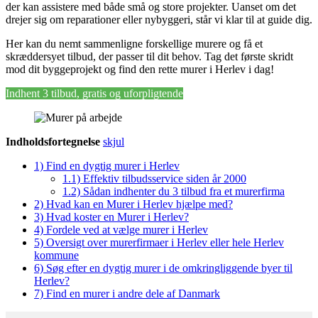
der kan assistere med både små og store projekter. Uanset om det
drejer sig om reparationer eller nybyggeri, står vi klar til at guide dig.
Her kan du nemt sammenligne forskellige murere og få et
skræddersyet tilbud, der passer til dit behov. Tag det første skridt
mod dit byggeprojekt og find den rette murer i Herlev i dag!
Indhent 3 tilbud, gratis og uforpligtende
Indholdsfortegnelse
skjul
1)
Find en dygtig murer i Herlev
1.1)
Effektiv tilbudsservice siden år 2000
1.2)
Sådan indhenter du 3 tilbud fra et murerfirma
2)
Hvad kan en Murer i Herlev hjælpe med?
3)
Hvad koster en Murer i Herlev?
4)
Fordele ved at vælge murer i Herlev
5)
Oversigt over murerfirmaer i Herlev eller hele Herlev
kommune
6)
Søg efter en dygtig murer i de omkringliggende byer til
Herlev?
7)
Find en murer i andre dele af Danmark