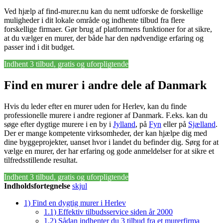
Ved hjælp af find-murer.nu kan du nemt udforske de forskellige
muligheder i dit lokale område og indhente tilbud fra flere
forskellige firmaer. Gør brug af platformens funktioner for at sikre,
at du vælger en murer, der både har den nødvendige erfaring og
passer ind i dit budget.
Indhent 3 tilbud, gratis og uforpligtende
Find en murer i andre dele af Danmark
Hvis du leder efter en murer uden for Herlev, kan du finde
professionelle murere i andre regioner af Danmark. F.eks. kan du
søge efter dygtige murere i en by i
Jylland
, på
Fyn
eller på
Sjælland
.
Der er mange kompetente virksomheder, der kan hjælpe dig med
dine byggeprojekter, uanset hvor i landet du befinder dig. Sørg for at
vælge en murer, der har erfaring og gode anmeldelser for at sikre et
tilfredsstillende resultat.
Indhent 3 tilbud, gratis og uforpligtende
Indholdsfortegnelse
skjul
1)
Find en dygtig murer i Herlev
1.1)
Effektiv tilbudsservice siden år 2000
1.2)
Sådan indhenter du 3 tilbud fra et murerfirma