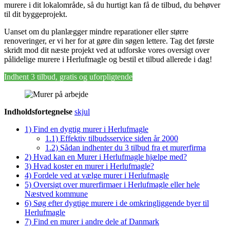
murere i dit lokalområde, så du hurtigt kan få de tilbud, du behøver
til dit byggeprojekt.
Uanset om du planlægger mindre reparationer eller større
renoveringer, er vi her for at gøre din søgen lettere. Tag det første
skridt mod dit næste projekt ved at udforske vores oversigt over
pålidelige murere i Herlufmagle og bestil et tilbud allerede i dag!
Indhent 3 tilbud, gratis og uforpligtende
Indholdsfortegnelse
skjul
1)
Find en dygtig murer i Herlufmagle
1.1)
Effektiv tilbudsservice siden år 2000
1.2)
Sådan indhenter du 3 tilbud fra et murerfirma
2)
Hvad kan en Murer i Herlufmagle hjælpe med?
3)
Hvad koster en murer i Herlufmagle?
4)
Fordele ved at vælge murer i Herlufmagle
5)
Oversigt over murerfirmaer i Herlufmagle eller hele
Næstved kommune
6)
Søg efter dygtige murere i de omkringliggende byer til
Herlufmagle
7)
Find en murer i andre dele af Danmark