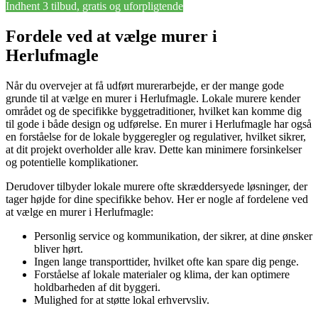
Indhent 3 tilbud, gratis og uforpligtende
Fordele ved at vælge murer i
Herlufmagle
Når du overvejer at få udført murerarbejde, er der mange gode
grunde til at vælge en murer i Herlufmagle. Lokale murere kender
området og de specifikke byggetraditioner, hvilket kan komme dig
til gode i både design og udførelse. En murer i Herlufmagle har også
en forståelse for de lokale byggeregler og regulativer, hvilket sikrer,
at dit projekt overholder alle krav. Dette kan minimere forsinkelser
og potentielle komplikationer.
Derudover tilbyder lokale murere ofte skræddersyede løsninger, der
tager højde for dine specifikke behov. Her er nogle af fordelene ved
at vælge en murer i Herlufmagle:
Personlig service og kommunikation, der sikrer, at dine ønsker
bliver hørt.
Ingen lange transporttider, hvilket ofte kan spare dig penge.
Forståelse af lokale materialer og klima, der kan optimere
holdbarheden af dit byggeri.
Mulighed for at støtte lokal erhvervsliv.