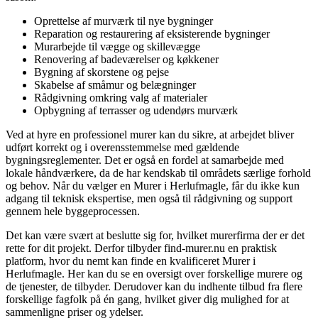
Oprettelse af murværk til nye bygninger
Reparation og restaurering af eksisterende bygninger
Murarbejde til vægge og skillevægge
Renovering af badeværelser og køkkener
Bygning af skorstene og pejse
Skabelse af småmur og belægninger
Rådgivning omkring valg af materialer
Opbygning af terrasser og udendørs murværk
Ved at hyre en professionel murer kan du sikre, at arbejdet bliver
udført korrekt og i overensstemmelse med gældende
bygningsreglementer. Det er også en fordel at samarbejde med
lokale håndværkere, da de har kendskab til områdets særlige forhold
og behov. Når du vælger en Murer i Herlufmagle, får du ikke kun
adgang til teknisk ekspertise, men også til rådgivning og support
gennem hele byggeprocessen.
Det kan være svært at beslutte sig for, hvilket murerfirma der er det
rette for dit projekt. Derfor tilbyder find-murer.nu en praktisk
platform, hvor du nemt kan finde en kvalificeret Murer i
Herlufmagle. Her kan du se en oversigt over forskellige murere og
de tjenester, de tilbyder. Derudover kan du indhente tilbud fra flere
forskellige fagfolk på én gang, hvilket giver dig mulighed for at
sammenligne priser og ydelser.