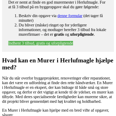
Det er nemt at finde en god murermester i Herlufmagle. For
at få 3 tilbud på en byggeopgave skal du gøre følgende:
Beskriv din opgave via
denne formular
(det tager få
minutter)
Du bliver (måske) ringet op for yderligere
informationer, og modtager herefter 3 tilbud fra lokale
murerfirmaer – det er
gratis
og
uforpligtende
.
Indhent 3 tilbud, gratis og uforpligtende
Hvad kan en Murer i Herlufmagle hjælpe
med?
Når du står overfor byggeprojekter, renoveringer eller reparationer,
kan det være en udfordring at finde den rette håndværker. En Murer
i Herlufmagle er en ekspert, der kan bidrage til både små og store
opgaver, og derfor er det vigtigt at kende til de ydelser, en murer kan
tilbyde. Med deres specialiserede færdigheder kan murerne sikre, at
dit projekt bliver gennemført med høj kvalitet og holdbarhed.
En Murer i Herlufmagle kan hjælpe med en bred vifte af opgaver,
såsom: