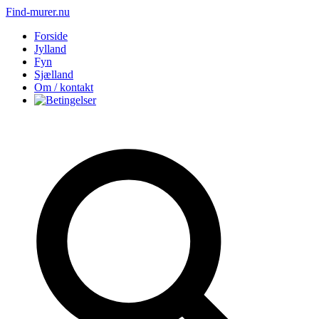
Find-murer.nu
Forside
Jylland
Fyn
Sjælland
Om / kontakt