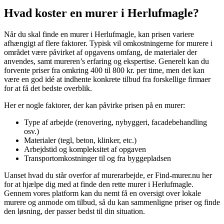
Hvad koster en murer i Herlufmagle?
Når du skal finde en murer i Herlufmagle, kan prisen variere
afhængigt af flere faktorer. Typisk vil omkostningerne for murere i
området være påvirket af opgavens omfang, de materialer der
anvendes, samt mureren’s erfaring og ekspertise. Generelt kan du
forvente priser fra omkring 400 til 800 kr. per time, men det kan
være en god idé at indhente konkrete tilbud fra forskellige firmaer
for at få det bedste overblik.
Her er nogle faktorer, der kan påvirke prisen på en murer:
Type af arbejde (renovering, nybyggeri, facadebehandling
osv.)
Materialer (tegl, beton, klinker, etc.)
Arbejdstid og kompleksitet af opgaven
Transportomkostninger til og fra byggepladsen
Uanset hvad du står overfor af murerarbejde, er Find-murer.nu her
for at hjælpe dig med at finde den rette murer i Herlufmagle.
Gennem vores platform kan du nemt få en oversigt over lokale
murere og anmode om tilbud, så du kan sammenligne priser og finde
den løsning, der passer bedst til din situation.