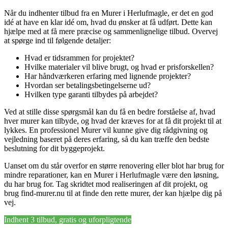
Når du indhenter tilbud fra en Murer i Herlufmagle, er det en god
idé at have en klar idé om, hvad du ønsker at få udført. Dette kan
hjælpe med at få mere præcise og sammenlignelige tilbud. Overvej
at spørge ind til følgende detaljer:
Hvad er tidsrammen for projektet?
Hvilke materialer vil blive brugt, og hvad er prisforskellen?
Har håndværkeren erfaring med lignende projekter?
Hvordan ser betalingsbetingelserne ud?
Hvilken type garanti tilbydes på arbejdet?
Ved at stille disse spørgsmål kan du få en bedre forståelse af, hvad
hver murer kan tilbyde, og hvad der kræves for at få dit projekt til at
lykkes. En professionel Murer vil kunne give dig rådgivning og
vejledning baseret på deres erfaring, så du kan træffe den bedste
beslutning for dit byggeprojekt.
Uanset om du står overfor en større renovering eller blot har brug for
mindre reparationer, kan en Murer i Herlufmagle være den løsning,
du har brug for. Tag skridtet mod realiseringen af dit projekt, og
brug find-murer.nu til at finde den rette murer, der kan hjælpe dig på
vej.
Indhent 3 tilbud, gratis og uforpligtende