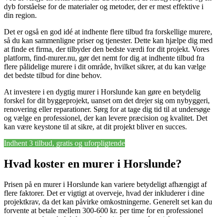
dyb forståelse for de materialer og metoder, der er mest effektive i
din region.
Det er også en god idé at indhente flere tilbud fra forskellige murere,
så du kan sammenligne priser og tjenester. Dette kan hjælpe dig med
at finde et firma, der tilbyder den bedste værdi for dit projekt. Vores
platform, find-murer.nu, gør det nemt for dig at indhente tilbud fra
flere pålidelige murere i dit område, hvilket sikrer, at du kan vælge
det bedste tilbud for dine behov.
At investere i en dygtig murer i Horslunde kan gøre en betydelig
forskel for dit byggeprojekt, uanset om det drejer sig om nybyggeri,
renovering eller reparationer. Sørg for at tage dig tid til at undersøge
og vælge en professionel, der kan levere præcision og kvalitet. Det
kan være keystone til at sikre, at dit projekt bliver en succes.
Indhent 3 tilbud, gratis og uforpligtende
Hvad koster en murer i Horslunde?
Prisen på en murer i Horslunde kan variere betydeligt afhængigt af
flere faktorer. Det er vigtigt at overveje, hvad der inkluderer i dine
projektkrav, da det kan påvirke omkostningerne. Generelt set kan du
forvente at betale mellem 300-600 kr. per time for en professionel