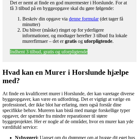
Det er nemt at finde en god murermester i Horslunde. For at
få 3 tilbud på en byggeopgave skal du gøre følgende:
Beskriv din opgave via
denne formular
(det tager få
minutter)
Du bliver (måske) ringet op for yderligere
informationer, og modtager herefter 3 tilbud fra lokale
murerfirmaer – det er
gratis
og
uforpligtende
.
Indhent 3 tilbud, gratis og uforpligtende
Hvad kan en Murer i Horslunde hjælpe
med?
At finde en kvalificeret murer i Horslunde, der kan varetage diverse
byggeopgaver, kan være en udfordring. Det er vigtigt at vælge en
professionel, der ikke blot har erfaring, men også forstår dine
specifikke behov. Mureren kan bistå med mange forskellige typer
opgaver, der spænder fra mindre reparationer til større
byggeprojekter. Her er nogle af de områder, hvor en murer kan yde
værdifuld service:
Nybyggeri:
Uanset om du drømmer om at bygge dit eget hus