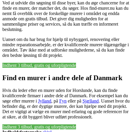
Ved at udvide din søgning til disse byer, kan du øge chancerne for at
finde en murer, der matcher det, du søger. Hos find-murer.nu kan du
nemt få overblik over de forskellige murere i området og endda
anmode om gratis tilbud. Det giver dig muligheden for at
sammenligne priser og services, så du kan træffe en informeret
beslutning.
Uanset om du har brug for hjælp til nybyggeri, renovering eller
mindre reparationsarbejde, er der kvalificerede murere tilgængelige i
området. Tøv ikke med at udforske mulighederne, så du kan finde
den bedste løsning til dit projekt.
Indhent 3 tilbud, gratis og uforpligtende
Find en murer i andre dele af Danmark
Hvis du leder efter en murer uden for Horslunde, kan du finde
kvalificerede firmaer i andre dele af Danmark. For eksempel kan du
søge efter murere i
Jylland
, på
Fyn
eller på
Sjælland
. Uanset hvor du
befinder dig, er der dygtige murere, der kan hjælpe med dit projekt.
Det er vigtigt at vælge en murer med erfaring og gode referencer for
at sikre, at dit byggeri bliver udført professionelt.
Indhent 3 tilbud, gratis og uforpligtende