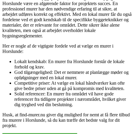
Horslunde være en afgørende faktor for projektets succes. En
professionel murer har den nødvendige erfaring til at sikre, at
arbejdet udføres korrekt og effektivt. Med en lokal murer får du også
fordelene ved et godt kendskab til de specifikke byggeteknikker og
materialer, der er relevante for området. Dette sikrer ikke alene
kvaliteten, men også at arbejdet overholder lokale
bygningsreglementer.
Her er nogle af de vigtigste fordele ved at vælge en murer i
Horslunde:
Lokalt kendskab: En murer fra Horslunde forstår de lokale
forhold og krav.
God tilgængelighed: Det er nemmere at planlægge møder og
opfølgninger med en lokal murer.
Competitive priser: At vælge en lokal håndværker kan ofte
give bedre priser uden at gå på kompromis med kvaliteten.
Solid referencer: En murer fra området vil have gode
referencer fra tidligere projekter i nærområdet, hvilket giver
dig tryghed ved din beslutning.
Husk, at find-murer.nu giver dig mulighed for nemt at få flere tilbud
fra murere i Horslunde, så du kan træffe det bedste valg for dit
projekt.