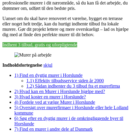
professionelle murere i dit nærområde, så du kan få det arbejde, du
drømmer om, udført til den bedste pris.
Uanset om du skal have renoveret et værelse, bygget en terrasse
eller noget helt tredje, kan du hurtigt indhente tilbud fra lokale
murere. Gør dit projekt lettere og mere overskueligt – lad os hjælpe
dig med at finde den perfekte murer til dit behov.
Indhent 3 tilbud, gratis og uforpligtende
Indholdsfortegnelse
skjul
1)
Find en dygtig murer i Horslunde
1.1)
Effektiv tilbudsservice siden år 2000
1.2)
Sådan indhenter du 3 tilbud fra et murerfirma
2)
Hvad kan en Murer i Horslunde hjælpe med?
3)
Hvad koster en murer i Horslunde?
4)
Fordele ved at vælge Murer i Horslunde
5)
Oversigt over murerfirmaer i Horslunde eller hele Lolland
kommune
6)
Søg efter en dygtig murer i de omkringliggende byer til
Horslunde
7)
Find en murer i andre dele af Danmark