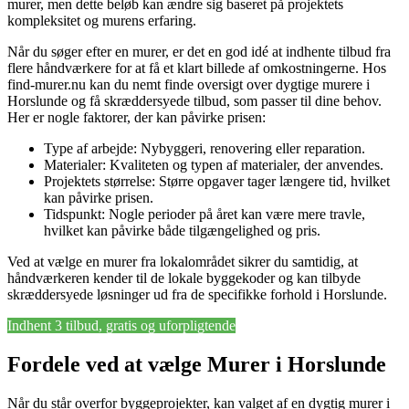
murer, men dette beløb kan ændre sig baseret på projektets
kompleksitet og murens erfaring.
Når du søger efter en murer, er det en god idé at indhente tilbud fra
flere håndværkere for at få et klart billede af omkostningerne. Hos
find-murer.nu kan du nemt finde oversigt over dygtige murere i
Horslunde og få skræddersyede tilbud, som passer til dine behov.
Her er nogle faktorer, der kan påvirke prisen:
Type af arbejde: Nybyggeri, renovering eller reparation.
Materialer: Kvaliteten og typen af materialer, der anvendes.
Projektets størrelse: Større opgaver tager længere tid, hvilket
kan påvirke prisen.
Tidspunkt: Nogle perioder på året kan være mere travle,
hvilket kan påvirke både tilgængelighed og pris.
Ved at vælge en murer fra lokalområdet sikrer du samtidig, at
håndværkeren kender til de lokale byggekoder og kan tilbyde
skræddersyede løsninger ud fra de specifikke forhold i Horslunde.
Indhent 3 tilbud, gratis og uforpligtende
Fordele ved at vælge Murer i Horslunde
Når du står overfor byggeprojekter, kan valget af en dygtig murer i