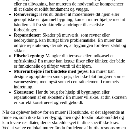
eller en tilbygning, har mureren de nødvendige kompetencer
til at skabe et solidt fundament og vægge.
Renovering:
Hvis du ønsker at modernisere dit hjem eller
genopfriske en gammel bygning, kan en murer hjælpe med at
håndtere alt fra strukturelle ændringer til æstetiske
forbedringer.
Reparationer:
Skader på murværk, som revner eller
nedbrydning, kan hurtigt blive problematiske. En murer kan
udføre reparationer, der sikrer, at bygningen forbliver stabil og
sikker.
Flisebelægning:
Mangler din terrasse eller indkørsel en
opfriskning? En murer kan lægge fliser eller klinker, der både
er funktionelle og tilføjer værdi til dit hjem.
Murerarbejde i forbindelse med pejse:
En murer kan
designe og opføre en smuk pejs, der ikke blot fungerer som et
varmesystem, men også som et centralt element i rummets
indretning.
Skorstene:
Har du brug for hjælp til bygningen eller
reparationen af en skorsten? En murer vil sikre, at din skorsten
er korrekt konstrueret og vedligeholdt.
Når du oplever behov for en murer i Horslunde, er det afgørende at
finde en, som ikke kun er dygtig, men også forstår lokalområdet og
kan levere resultater, der er skræddersyet til dine specifikke krav.
Ved at vælge en lokal murer får du fordelene af hurtig respons og en