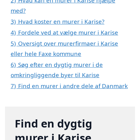
2)
Hvad kan en murer i Karise hjælpe
med?
3)
Hvad koster en murer i Karise?
4)
Fordele ved at vælge murer i Karise
5)
Oversigt over murerfirmaer i Karise
eller hele Faxe kommune
6)
Søg efter en dygtig murer i de
omkringliggende byer til Karise
7)
Find en murer i andre dele af Danmark
Find en dygtig
murer i Karise