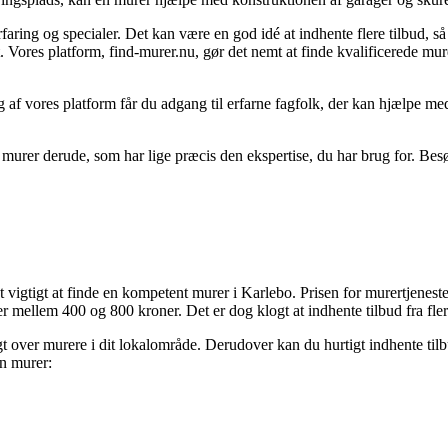
rfaring og specialer. Det kan være en god idé at indhente flere tilbud, s
 Vores platform, find-murer.nu, gør det nemt at finde kvalificerede mure
f vores platform får du adgang til erfarne fagfolk, der kan hjælpe med a
en murer derude, som har lige præcis den ekspertise, du har brug for. Be
et vigtigt at finde en kompetent murer i Karlebo. Prisen for murertjenes
er mellem 400 og 800 kroner. Det er dog klogt at indhente tilbud fra flere
t over murere i dit lokalområde. Derudover kan du hurtigt indhente til
en murer: