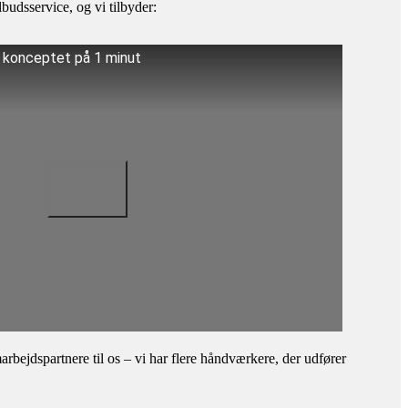
budsservice, og vi tilbyder:
å konceptet på 1 minut
bejdspartnere til os – vi har flere håndværkere, der udfører