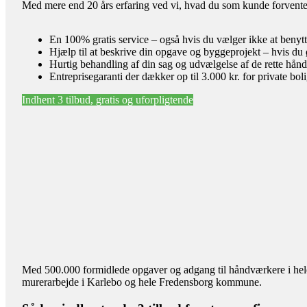
Med mere end 20 års erfaring ved vi, hvad du som kunde forventer 
En 100% gratis service – også hvis du vælger ikke at benyt
Hjælp til at beskrive din opgave og byggeprojekt – hvis du 
Hurtig behandling af din sag og udvælgelse af de rette hån
Entreprisegaranti der dækker op til 3.000 kr. for private bol
Indhent 3 tilbud, gratis og uforpligtende
Med 500.000 formidlede opgaver og adgang til håndværkere i hele l
murerarbejde i Karlebo og hele Fredensborg kommune.