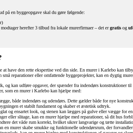
lbud på en byggeopgave skal du gøre følgende:
r)
 modtager herefter 3 tilbud fra lokale murerfirmaer – det er
gratis
og
uf
?
 at have den rette ekspertise ved din side. En murer i Karlebo kan tilbyd
om små reparationer eller omfattende byggeprojekter, kan en dygtig mure
, og kan udføre opgaver, der spænder fra indendørs konstruktioner til
ver, som en murer i Karlebo kan hjælpe med:
gge, både indendørs og udendørs. Dette gælder både for nye konstrukti
ygningen et stabilt fundament og skaber et æstetisk udtryk.
at og ensartet look, og stenen kan lægges på gulve eller vægge for en s
ger eller slitage, kan en murer hjælpe med reparationer, så dit hus forbl
tere det våde rum korrekt, hvilket sikrer langvarige og tætte installatio
, kan en murer skabe smukke og funktionelle udendørsrum, der forvandler
gsplads, kan en murer hjælpe med konstruktionen af garager og skure, 