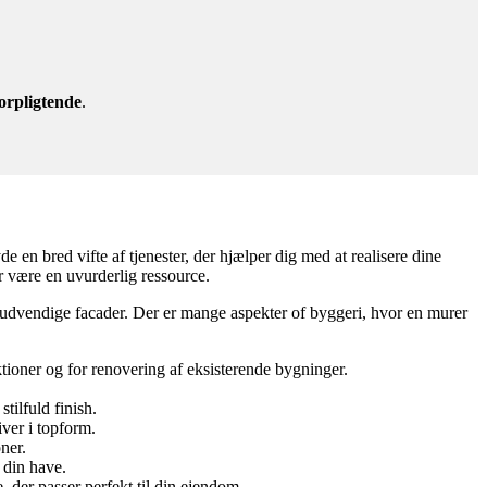
orpligtende
.
e en bred vifte af tjenester, der hjælper dig med at realisere dine
r være en uvurderlig ressource.
 udvendige facader. Der er mange aspekter of byggeri, hvor en murer
oner og for renovering af eksisterende bygninger.
tilfuld finish.
iver i topform.
ner.
 din have.
der passer perfekt til din ejendom.