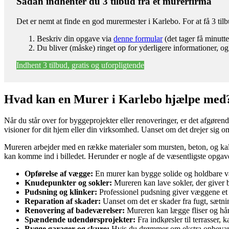
Sådan indhenter du 3 tilbud fra et murerfirma
Det er nemt at finde en god murermester i Karlebo. For at få 3 ti
Beskriv din opgave via
denne formular
(det tager få minutte
Du bliver (måske) ringet op for yderligere informationer, og
Indhent 3 tilbud, gratis og uforpligtende
Hvad kan en Murer i Karlebo hjælpe med
Når du står over for byggeprojekter eller renoveringer, er det afgørende
visioner for dit hjem eller din virksomhed. Uanset om det drejer sig 
Mureren arbejder med en række materialer som mursten, beton, og kalk
kan komme ind i billedet. Herunder er nogle af de væsentligste opga
Opførelse af vægge:
En murer kan bygge solide og holdbare væ
Knudepunkter og sokler:
Mureren kan lave sokler, der giver b
Pudsning og klinker:
Professionel pudsning giver væggene et gl
Reparation af skader:
Uanset om det er skader fra fugt, sætnin
Renovering af badeværelser:
Mureren kan lægge fliser og hånd
Spændende udendørsprojekter:
Fra indkørsler til terrasser
Bygge garager og skure:
Hvis du drømmer om ekstra opbevarin