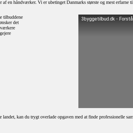
af en håndværker. Vi er ubetinget Danmarks største og mest erfarne til
te tilbuddene
3byggetilbud.dk - Forst
ønsker det
dværkere
igejere
andet, kan du trygt overlade opgaven med at finde professionelle samar