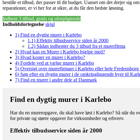
bestille et tilbud, der passer til dit budget. Uanset om det drejer sig o
reparationer, er vi her for at sikre, at du får den bedste løsning.
Indhent 3 tilbud, gratis og uforpligtende
Indholdsfortegnelse
skjul
1)
Find en dygtig murer i Karlebo
1.1)
Effektiv tilbudsservice siden år 2000
1.2)
Sådan indhenter du 3 tilbud fra et murerfirma
2)
Hvad kan en Murer i Karlebo hjælpe med?
3)
Hvad koster en murer i Karlebo?
4)
Fordele ved at vælge murer i Karlebo
5)
Oversigt over murerfirmaer i Karlebo eller hele Fredensbo
6)
Søg efter en dygtig murer i de omkringliggende byer til Kar
7)
Find en murer i andre dele af Danmark
Find en dygtig murer i Karlebo
Har du en mureropgave, du skal have løst i Karlebo? Så står du ov
for private og større opgaver for virksomheder og erhverv.
Effektiv tilbudsservice siden år 2000