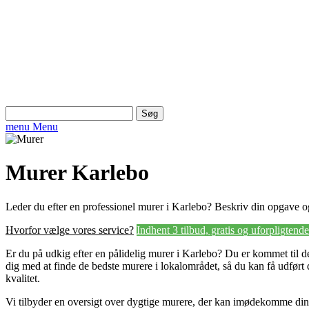
Søg
efter:
menu
Menu
Murer Karlebo
Leder du efter en professionel murer i Karlebo? Beskriv din opgave og
Hvorfor vælge vores service?
Indhent 3 tilbud, gratis og uforpligtende
Er du på udkig efter en pålidelig murer i Karlebo? Du er kommet til de
dig med at finde de bedste murere i lokalområdet, så du kan få udført
kvalitet.
Vi tilbyder en oversigt over dygtige murere, der kan imødekomme din