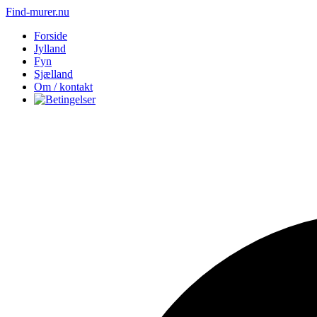
Find-murer.nu
Forside
Jylland
Fyn
Sjælland
Om / kontakt