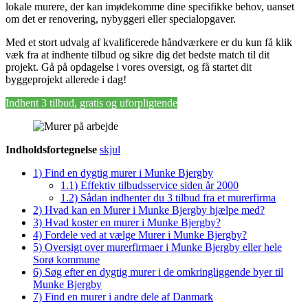
lokale murere, der kan imødekomme dine specifikke behov, uanset
om det er renovering, nybyggeri eller specialopgaver.
Med et stort udvalg af kvalificerede håndværkere er du kun få klik
væk fra at indhente tilbud og sikre dig det bedste match til dit
projekt. Gå på opdagelse i vores oversigt, og få startet dit
byggeprojekt allerede i dag!
Indhent 3 tilbud, gratis og uforpligtende
Indholdsfortegnelse
skjul
1)
Find en dygtig murer i Munke Bjergby
1.1)
Effektiv tilbudsservice siden år 2000
1.2)
Sådan indhenter du 3 tilbud fra et murerfirma
2)
Hvad kan en Murer i Munke Bjergby hjælpe med?
3)
Hvad koster en murer i Munke Bjergby?
4)
Fordele ved at vælge Murer i Munke Bjergby?
5)
Oversigt over murerfirmaer i Munke Bjergby eller hele
Sorø kommune
6)
Søg efter en dygtig murer i de omkringliggende byer til
Munke Bjergby
7)
Find en murer i andre dele af Danmark