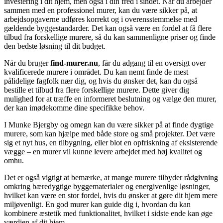
investering i dit hjem, men også i din fred i sindet. Når du arbejder
sammen med en professionel murer, kan du være sikker på, at
arbejdsopgaverne udføres korrekt og i overensstemmelse med
gældende byggestandarder. Det kan også være en fordel at få flere
tilbud fra forskellige murere, så du kan sammenligne priser og finde
den bedste løsning til dit budget.
Når du bruger
find-murer.nu
, får du adgang til en oversigt over
kvalificerede murere i området. Du kan nemt finde de mest
pålidelige fagfolk nær dig, og hvis du ønsker det, kan du også
bestille et tilbud fra flere forskellige murere. Dette giver dig
mulighed for at træffe en informeret beslutning og vælge den murer,
der kan imødekomme dine specifikke behov.
I Munke Bjergby og omegn kan du være sikker på at finde dygtige
murere, som kan hjælpe med både store og små projekter. Det være
sig et nyt hus, en tilbygning, eller blot en opfriskning af eksisterende
vægge – en murer vil kunne levere arbejdet med høj kvalitet og
omhu.
Det er også vigtigt at bemærke, at mange murere tilbyder rådgivning
omkring bæredygtige byggematerialer og energivenlige løsninger,
hvilket kan være en stor fordel, hvis du ønsker at gøre dit hjem mere
miljøvenligt. En god murer kan guide dig i, hvordan du kan
kombinere æstetik med funktionalitet, hvilket i sidste ende kan øge
værdien af dit hjem.