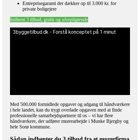
Entreprisegaranti der dækker op til 3.000 kr. for
private boligejere
Indhent 3 tilbud, gratis og uforpligtende
3byggetilbud.dk - Forstå konceptet på 1 minut
Med 500.000 formidlede opgaver og adgang til håndværkere
i hele landet, kan du trygt overlade opgaven med at finde
professionelle samarbejdspartnere til os – vi har flere
håndværkere, der udfører murerarbejde i Munke Bjergby og
hele Sorø kommune.
Sådan indhenter du 3 tilbud fra et murerfirma