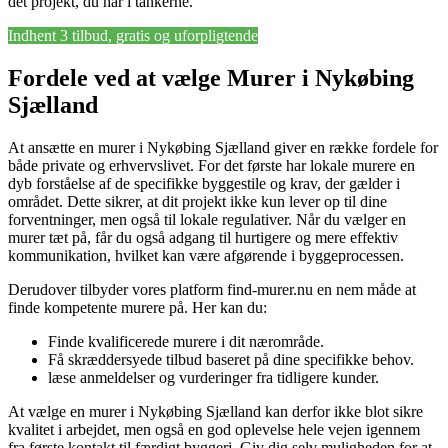
det projekt, du har i tankerne.
Indhent 3 tilbud, gratis og uforpligtende
Fordele ved at vælge Murer i Nykøbing
Sjælland
At ansætte en murer i Nykøbing Sjælland giver en række fordele for
både private og erhvervslivet. For det første har lokale murere en
dyb forståelse af de specifikke byggestile og krav, der gælder i
området. Dette sikrer, at dit projekt ikke kun lever op til dine
forventninger, men også til lokale regulativer. Når du vælger en
murer tæt på, får du også adgang til hurtigere og mere effektiv
kommunikation, hvilket kan være afgørende i byggeprocessen.
Derudover tilbyder vores platform find-murer.nu en nem måde at
finde kompetente murere på. Her kan du:
Finde kvalificerede murere i dit nærområde.
Få skræddersyede tilbud baseret på dine specifikke behov.
læse anmeldelser og vurderinger fra tidligere kunder.
At vælge en murer i Nykøbing Sjælland kan derfor ikke blot sikre
kvalitet i arbejdet, men også en god oplevelse hele vejen igennem
fra første kontakt til færdigt byggeri. Giv dig selv muligheden for at