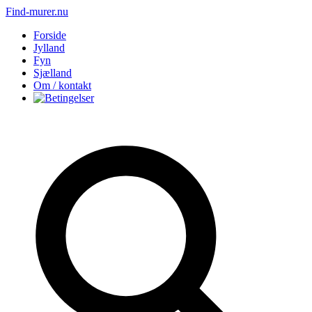
Find-murer.nu
Forside
Jylland
Fyn
Sjælland
Om / kontakt