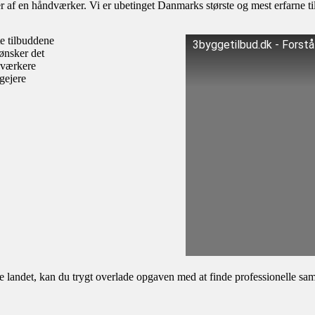
af en håndværker. Vi er ubetinget Danmarks største og mest erfarne til
te tilbuddene
3byggetilbud.dk - Forst
ønsker det
dværkere
igejere
andet, kan du trygt overlade opgaven med at finde professionelle samar