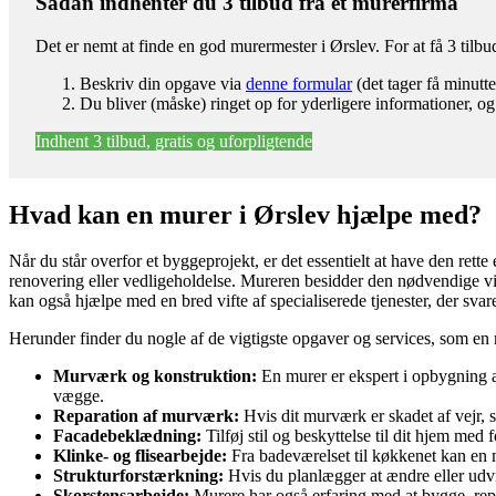
Sådan indhenter du 3 tilbud fra et murerfirma
Det er nemt at finde en god murermester i Ørslev. For at få 3 til
Beskriv din opgave via
denne formular
(det tager få minutte
Du bliver (måske) ringet op for yderligere informationer, og
Indhent 3 tilbud, gratis og uforpligtende
Hvad kan en murer i Ørslev hjælpe med?
Når du står overfor et byggeprojekt, er det essentielt at have den rette
renovering eller vedligeholdelse. Mureren besidder den nødvendige vide
kan også hjælpe med en bred vifte af specialiserede tjenester, der svare
Herunder finder du nogle af de vigtigste opgaver og services, som en 
Murværk og konstruktion:
En murer er ekspert i opbygning a
vægge.
Reparation af murværk:
Hvis dit murværk er skadet af vejr, s
Facadebeklædning:
Tilføj stil og beskyttelse til dit hjem med
Klinke- og flisearbejde:
Fra badeværelset til køkkenet kan en mu
Strukturforstærkning:
Hvis du planlægger at ændre eller udvid
Skorstensarbejde:
Murere har også erfaring med at bygge, rep