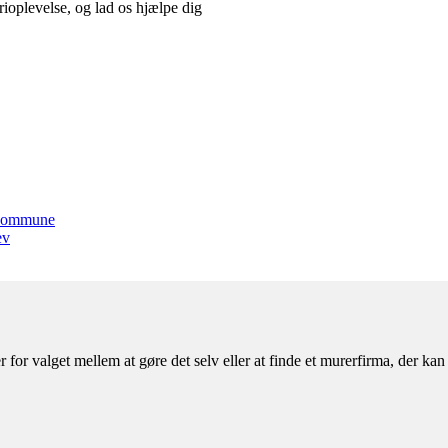
erioplevelse, og lad os hjælpe dig
g kommune
ev
 for valget mellem at gøre det selv eller at finde et murerfirma, der k