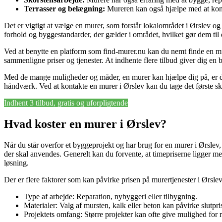
Terrasser og belægning:
Mureren kan også hjælpe med at konst
Det er vigtigt at vælge en murer, som forstår lokalområdet i Ørslev og
forhold og byggestandarder, der gælder i området, hvilket gør dem til 
Ved at benytte en platform som find-murer.nu kan du nemt finde en mur
sammenligne priser og tjenester. At indhente flere tilbud giver dig en b
Med de mange muligheder og måder, en murer kan hjælpe dig på, er det 
håndværk. Ved at kontakte en murer i Ørslev kan du tage det første skri
Indhent 3 tilbud, gratis og uforpligtende
Hvad koster en murer i Ørslev?
Når du står overfor et byggeprojekt og har brug for en murer i Ørslev, 
der skal anvendes. Generelt kan du forvente, at timepriserne ligger mel
løsning.
Der er flere faktorer som kan påvirke prisen på murertjenester i Ørslev
Type af arbejde: Reparation, nybyggeri eller tilbygning.
Materialer: Valg af mursten, kalk eller beton kan påvirke slutpri
Projektets omfang: Større projekter kan ofte give mulighed for r