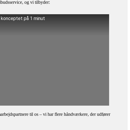
budsservice, og vi tilbyder:
å konceptet på 1 minut
bejdspartnere til os – vi har flere håndværkere, der udfører