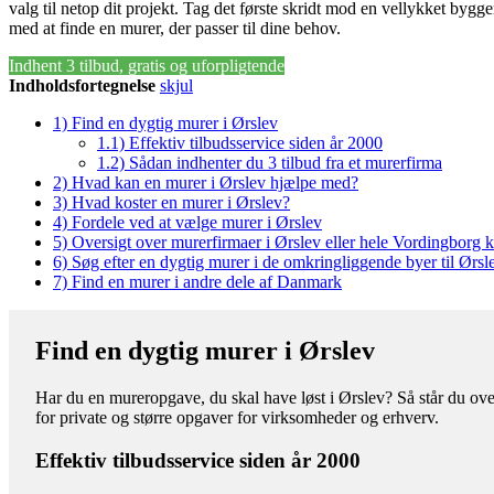
valg til netop dit projekt. Tag det første skridt mod en vellykket bygg
med at finde en murer, der passer til dine behov.
Indhent 3 tilbud, gratis og uforpligtende
Indholdsfortegnelse
skjul
1)
Find en dygtig murer i Ørslev
1.1)
Effektiv tilbudsservice siden år 2000
1.2)
Sådan indhenter du 3 tilbud fra et murerfirma
2)
Hvad kan en murer i Ørslev hjælpe med?
3)
Hvad koster en murer i Ørslev?
4)
Fordele ved at vælge murer i Ørslev
5)
Oversigt over murerfirmaer i Ørslev eller hele Vordingbor
6)
Søg efter en dygtig murer i de omkringliggende byer til Ørsl
7)
Find en murer i andre dele af Danmark
Find en dygtig murer i Ørslev
Har du en mureropgave, du skal have løst i Ørslev? Så står du over
for private og større opgaver for virksomheder og erhverv.
Effektiv tilbudsservice siden år 2000