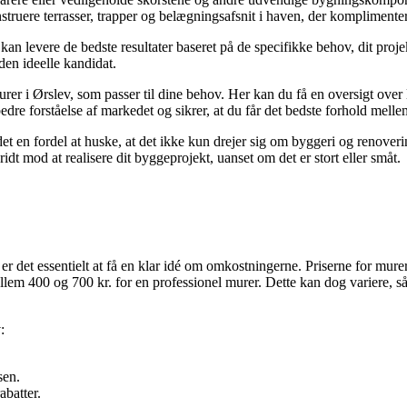
ruere terrasser, trapper og belægningsafsnit i haven, der komplimenter
 kan levere de bedste resultater baseret på de specifikke behov, dit proj
den ideelle kandidat.
er i Ørslev, som passer til dine behov. Her kan du få en oversigt over
edre forståelse af markedet og sikrer, at du får det bedste forhold mellem
en fordel at huske, at det ikke kun drejer sig om byggeri og renoverin
dt mod at realisere dit byggeprojekt, uanset om det er stort eller småt.
er det essentielt at få en klar idé om omkostningerne. Priserne for mure
lem 400 og 700 kr. for en professionel murer. Dette kan dog variere, så d
:
sen.
abatter.