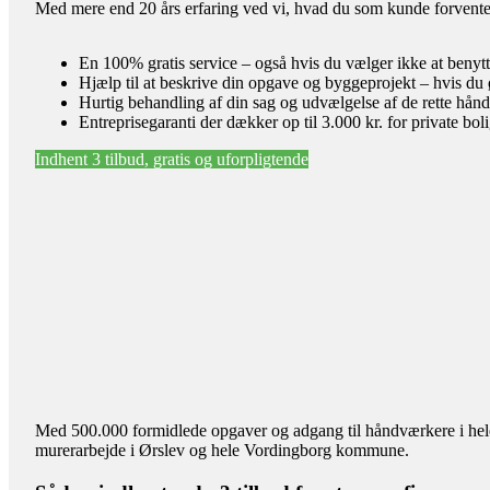
Med mere end 20 års erfaring ved vi, hvad du som kunde forventer 
En 100% gratis service – også hvis du vælger ikke at benyt
Hjælp til at beskrive din opgave og byggeprojekt – hvis du 
Hurtig behandling af din sag og udvælgelse af de rette hån
Entreprisegaranti der dækker op til 3.000 kr. for private bol
Indhent 3 tilbud, gratis og uforpligtende
Med 500.000 formidlede opgaver og adgang til håndværkere i hele l
murerarbejde i Ørslev og hele Vordingborg kommune.