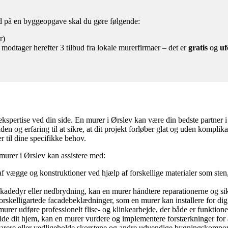
bud på en byggeopgave skal du gøre følgende:
r)
 modtager herefter 3 tilbud fra lokale murerfirmaer – det er
gratis
og
uf
 ekspertise ved din side. En murer i Ørslev kan være din bedste partner i
n og erfaring til at sikre, at dit projekt forløber glat og uden kompli
r til dine specifikke behov.
murer i Ørslev kan assistere med:
f vægge og konstruktioner ved hjælp af forskellige materialer som sten,
kadedyr eller nedbrydning, kan en murer håndtere reparationerne og sikre
 forskelligartede facadebeklædninger, som en murer kan installere for dig
rer udføre professionelt flise- og klinkearbejde, der både er funktionelt
e dit hjem, kan en murer vurdere og implementere forstærkninger for at 
arere eller vedligeholde skorstene og andre udvendige bygningskompon