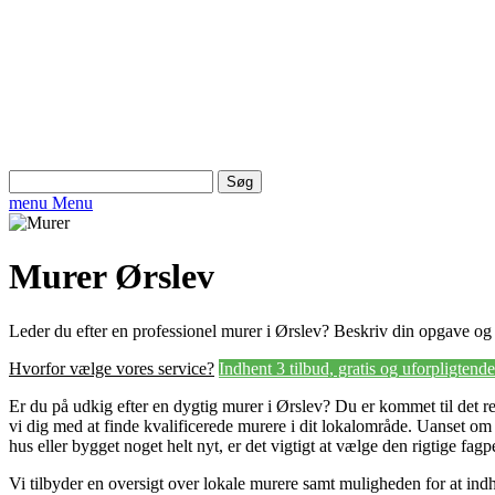
Søg
efter:
menu
Menu
Murer Ørslev
Leder du efter en professionel murer i Ørslev? Beskriv din opgave og i
Hvorfor vælge vores service?
Indhent 3 tilbud, gratis og uforpligtende
Er du på udkig efter en dygtig murer i Ørslev? Du er kommet til det re
vi dig med at finde kvalificerede murere i dit lokalområde. Uanset om d
hus eller bygget noget helt nyt, er det vigtigt at vælge den rigtige fag
Vi tilbyder en oversigt over lokale murere samt muligheden for at indh