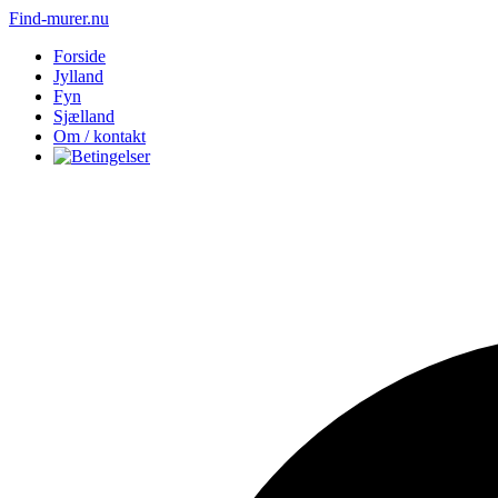
Find-murer.nu
Forside
Jylland
Fyn
Sjælland
Om / kontakt